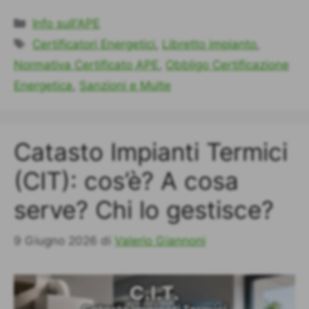
Categorie
Info sull'APE
Tag
Certificatori Energetici
,
Libretto impianto
,
Normativa Certificato APE
,
Obbligo Certificazione
Energetica
,
Sanzioni e Multe
Catasto Impianti Termici
(CIT): cos’è? A cosa
serve? Chi lo gestisce?
9 Giugno 2026
di
Valerio Giannoni