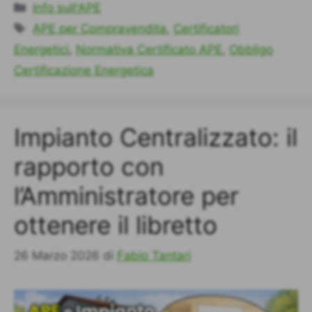
Categorie
Info sull'APE
Tag
APE per Compravendita
,
Certificatori
Energetici
,
Normativa Certificato APE
,
Obbligo
Certificazione Energetica
Impianto Centralizzato: il
rapporto con
l’Amministratore per
ottenere il libretto
26 Marzo 2026
di
Fabio Tantari