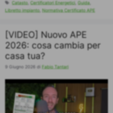
Tag
Catasto
,
Certificatori Energetici
,
Guida
,
Libretto impianto
,
Normativa Certificato APE
[VIDEO] Nuovo APE
2026: cosa cambia per
casa tua?
9 Giugno 2026
di
Fabio Tantari