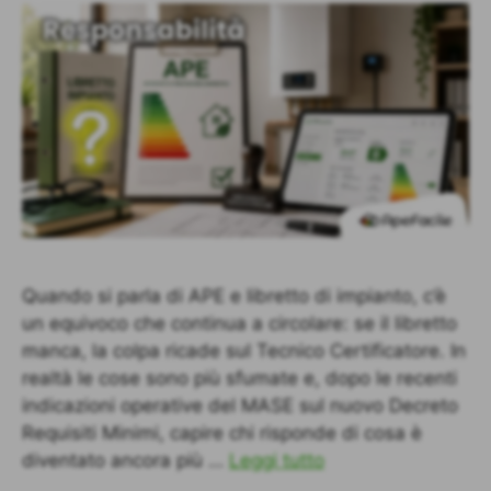
Quando si parla di APE e libretto di impianto, c’è
un equivoco che continua a circolare: se il libretto
manca, la colpa ricade sul Tecnico Certificatore. In
realtà le cose sono più sfumate e, dopo le recenti
indicazioni operative del MASE sul nuovo Decreto
Requisiti Minimi, capire chi risponde di cosa è
diventato ancora più …
Leggi tutto