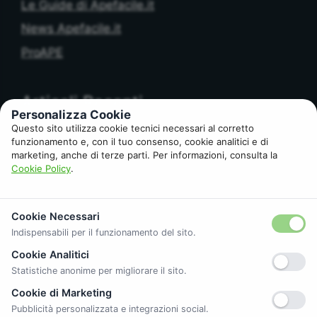
Le Guide di Apefacile.it
News Apefacile.it
ProAPE
Articoli Recenti
Personalizza Cookie
Questo sito utilizza cookie tecnici necessari al corretto
funzionamento e, con il tuo consenso, cookie analitici e di
APE e Banca: cosa controlla l’Istituto di Credito
marketing, anche di terze parti. Per informazioni, consulta la
prima del rogito
Cookie Policy
.
APE obbligatorio per affitto? Cosa cambia tra
locazione breve e lunga
Cookie Necessari
APE senza libretto di impianto: chi rischia
Indispensabili per il funzionamento del sito.
davvero
Cookie Analitici
Come ottenere il Certificato APE a Roma
Statistiche anonime per migliorare il sito.
Caldaia, Pompa di Calore o Ibrido: cosa aiuta
Cookie di Marketing
davvero a salire di Classe
Pubblicità personalizzata e integrazioni social.