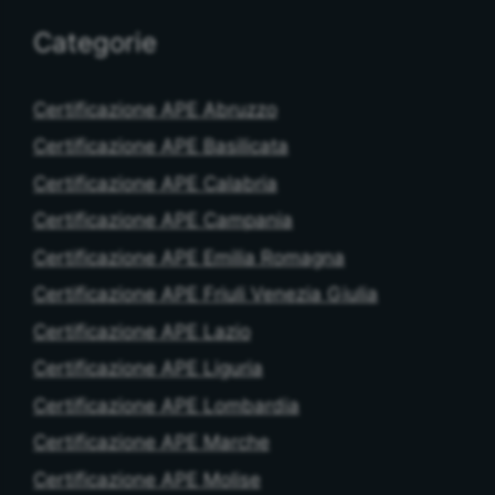
Categorie
Certificazione APE Abruzzo
Certificazione APE Basilicata
Certificazione APE Calabria
Certificazione APE Campania
Certificazione APE Emilia Romagna
Certificazione APE Friuli Venezia Giulia
Certificazione APE Lazio
Certificazione APE Liguria
Certificazione APE Lombardia
Certificazione APE Marche
Certificazione APE Molise