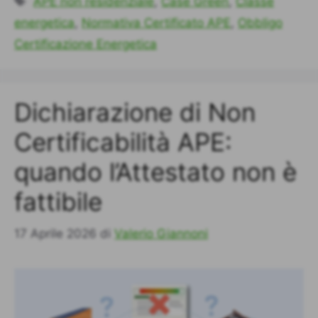
APE non residenziale
,
Case Green
,
Classe
energetica
,
Normativa Certificato APE
,
Obbligo
Certificazione Energetica
Dichiarazione di Non
Certificabilità APE:
quando l’Attestato non è
fattibile
17 Aprile 2026
di
Valerio Giannoni