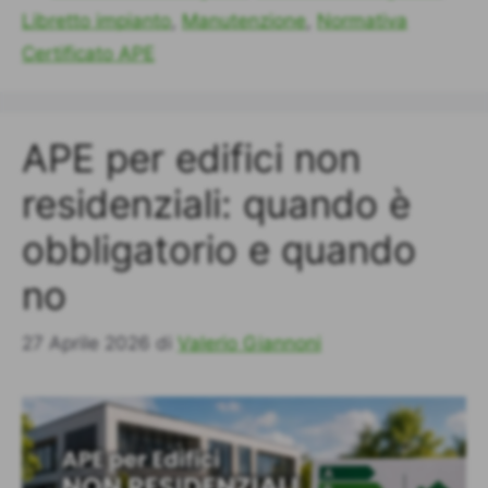
Libretto impianto
,
Manutenzione
,
Normativa
Certificato APE
APE per edifici non
residenziali: quando è
obbligatorio e quando
no
27 Aprile 2026
di
Valerio Giannoni