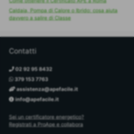
Come ottenere il Certificato APE a Roma
Caldaia, Pompa di Calore o Ibrido: cosa aiuta
davvero a salire di Classe
Contatti
02 92 95 8432
379 153 7763
assistenza@apefacile.it
info@apefacile.it
Sei un certificatore energetico?
Registrati a ProApe e collabora