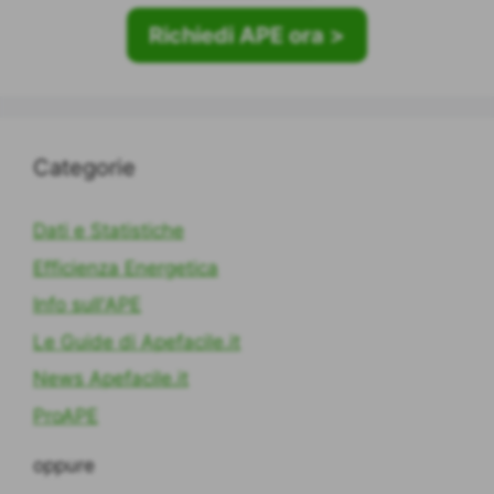
Richiedi APE ora >
Categorie
Dati e Statistiche
Efficienza Energetica
Info sull'APE
Le Guide di Apefacile.it
News Apefacile.it
ProAPE
oppure