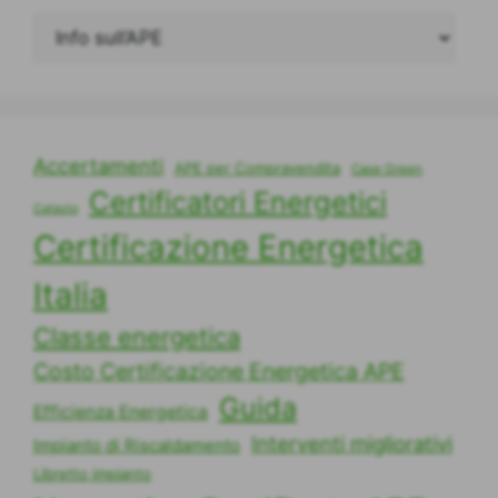
Accertamenti
APE per Compravendita
Case Green
Certificatori Energetici
Catasto
Certificazione Energetica
Italia
Classe energetica
Costo Certificazione Energetica APE
Guida
Efficienza Energetica
Interventi migliorativi
Impianto di Riscaldamento
Libretto impianto