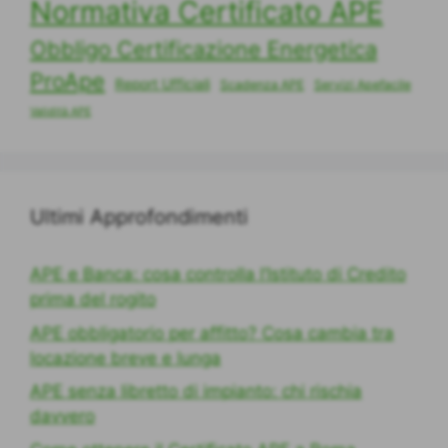
Normativa Certificato APE
Obbligo Certificazione Energetica
ProApe
Report Ufficiali
Scadenza APE
Servizi Apefacile
Validità APE
Ultimi Approfondimenti
APE e Banca: cosa controlla l’Istituto di Credito
prima del rogito
APE obbligatorio per affitto? Cosa cambia tra
locazione breve e lunga
APE senza libretto di impianto: chi rischia
davvero