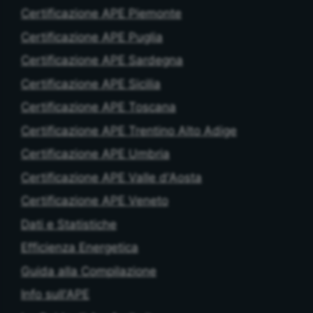
Certificazione APE Piemonte
Certificazione APE Puglia
Certificazione APE Sardegna
Certificazione APE Sicilia
Certificazione APE Toscana
Certificazione APE Trentino Alto Adige
Certificazione APE Umbria
Certificazione APE Valle d'Aosta
Certificazione APE Veneto
Dati e Statistiche
Efficienza Energetica
Guida alla Compilazione
Info sull'APE