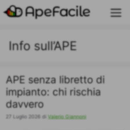
Vai
al
Men
contenuto
Info sull’APE
APE senza libretto di
impianto: chi rischia
davvero
27 Luglio 2026
di
Valerio Giannoni