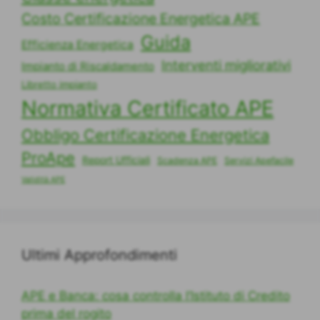
Costo Certificazione Energetica APE
Guida
Efficienza Energetica
Interventi migliorativi
Impianto di Riscaldamento
Libretto impianto
Normativa Certificato APE
Obbligo Certificazione Energetica
ProApe
Report Ufficiali
Scadenza APE
Servizi Apefacile
Validità APE
Ultimi Approfondimenti
APE e Banca: cosa controlla l’Istituto di Credito
prima del rogito