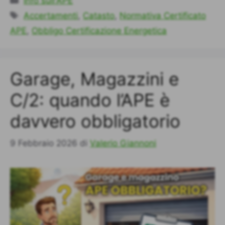
Info sull'APE
Tag
Accertamenti
,
Catasto
,
Normativa Certificato
APE
,
Obbligo Certificazione Energetica
Garage, Magazzini e
C/2: quando l’APE è
davvero obbligatorio
9 Febbraio 2026
di
Valerio Giannoni