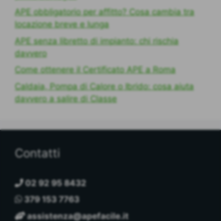
APE obbligatorio per affitto? Cosa cambia tra
locazione breve e lunga
APE senza libretto di impianto: chi rischia
davvero
Come ottenere il Certificato APE a Roma
Caldaia, Pompa di Calore o Ibrido: cosa aiuta
davvero a salire di Classe
Contatti
02 92 95 8432
379 153 7763
assistenza@apefacile.it