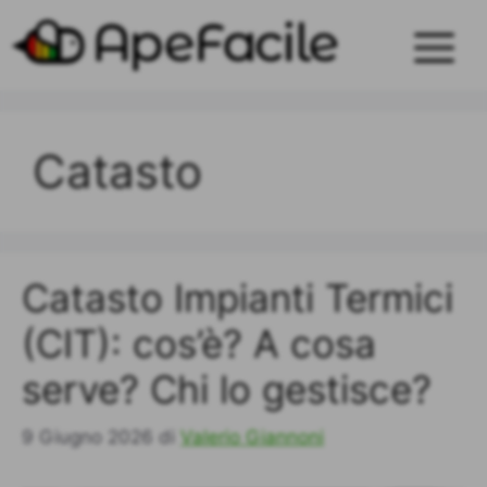
Vai
al
Men
contenuto
Catasto
Catasto Impianti Termici
(CIT): cos’è? A cosa
serve? Chi lo gestisce?
9 Giugno 2026
di
Valerio Giannoni