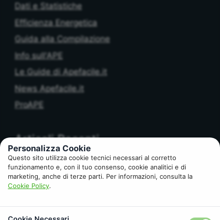
Dati e Statistiche
Efficienza Energetica
Guida alla Compilazione
Info sull'APE
Le Guide di Apefacile.it
News Apefacile.it
ProAPE
Articoli Recenti
Personalizza Cookie
Questo sito utilizza cookie tecnici necessari al corretto
funzionamento e, con il tuo consenso, cookie analitici e di
APE e Banca: cosa controlla l’Istituto di Credito
marketing, anche di terze parti. Per informazioni, consulta la
prima del rogito
Cookie Policy
.
APE obbligatorio per affitto? Cosa cambia tra
locazione breve e lunga
Cookie Necessari