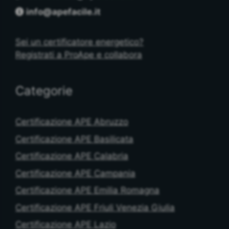
info@apefacile.it
Sei un certificatore energetico?
Registrati a ProApe e collabora
Categorie
Certificazione APE Abruzzo
Certificazione APE Basilicata
Certificazione APE Calabria
Certificazione APE Campania
Certificazione APE Emilia Romagna
Certificazione APE Friuli Venezia Giulia
Certificazione APE Lazio