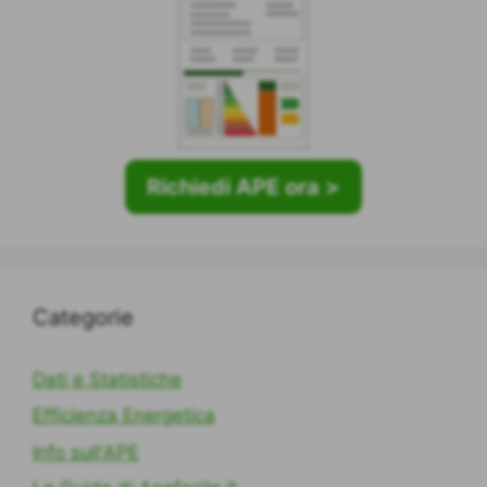
Richiedi APE ora >
Categorie
Dati e Statistiche
Efficienza Energetica
Info sull'APE