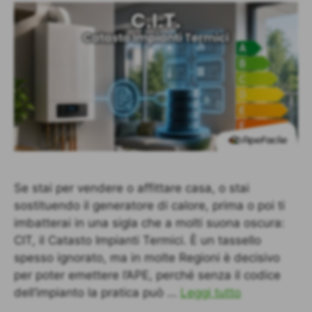
Se stai per vendere o affittare casa, o stai
sostituendo il generatore di calore, prima o poi ti
imbatterai in una sigla che a molti suona oscura:
CIT, il Catasto Impianti Termici. È un tassello
spesso ignorato, ma in molte Regioni è decisivo
per poter emettere l’APE, perché senza il codice
dell’impianto la pratica può …
Leggi tutto