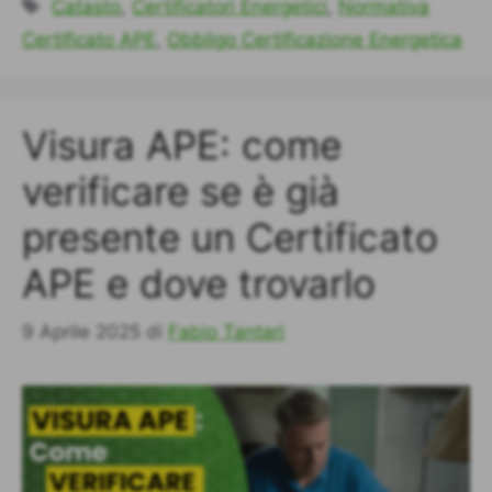
Tag
Catasto
,
Certificatori Energetici
,
Normativa
Certificato APE
,
Obbligo Certificazione Energetica
Visura APE: come
verificare se è già
presente un Certificato
APE e dove trovarlo
9 Aprile 2025
di
Fabio Tantari