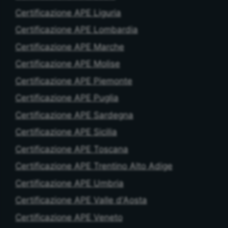
Certificazione APE Liguria
Certificazione APE Lombardia
Certificazione APE Marche
Certificazione APE Molise
Certificazione APE Piemonte
Certificazione APE Puglia
Certificazione APE Sardegna
Certificazione APE Sicilia
Certificazione APE Toscana
Certificazione APE Trentino Alto Adige
Certificazione APE Umbria
Certificazione APE Valle d'Aosta
Certificazione APE Veneto