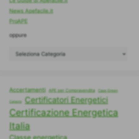
Le Guide di Apefacile.it
News Apefacile.it
ProAPE
oppure
Accertamenti
APE per Compravendita
Case Green
Certificatori Energetici
Catasto
Certificazione Energetica
Italia
Classe energetica