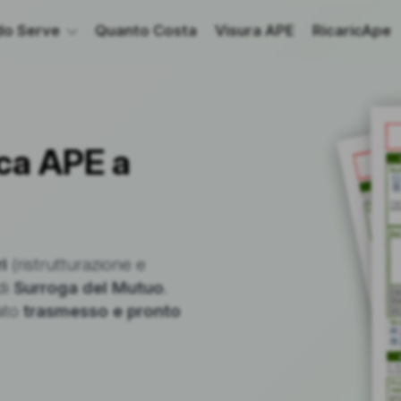
o Serve
Quanto Costa
Visura APE
RicaricApe
ca APE a
i
(ristrutturazione e
di
Surroga del Mutuo
.
cato
trasmesso e pronto