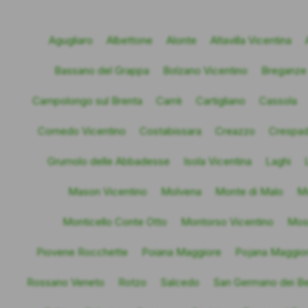
Agugliaro
Albettone
Alonte
Altavilla Vicentina
Bassano del Grappa
Bolzano Vicentino
Breganze
Campolongo sul Brenta
Carrè
Cartigliano
Cassola
Cornedo Vicentino
Costabissara
Creazzo
Crespa
Grumolo delle Abbadesse
Isola Vicentina
Laghi
Mason Vicentino
Molvena
Monte di Malo
Mo
Monticello Conte Otto
Montorso Vicentino
Mos
Piovene Rocchette
Poiana Maggiore
Pojana Maggio
Rossano Veneto
Rotzo
Salcedo
San Germano dei Be