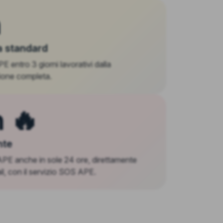
h
 standard
 entro 3 giorni lavorativi dalla
one completa.
 🔥
nte
 APE anche in sole 24 ore, direttamente
il, con il servizio SOS APE.