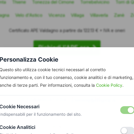
nta
Thiene
Tonezza del Cimone
Torrebelvicino
Torri di 
tagna
Velo d'Astico
Vicenza
Villaga
Villaverla
Zanè
Z
Certificato APE Valdagno a partire da 122.13 € + IVA e oneri
Richiedi l'APE ora
Personalizza Cookie
Questo sito utilizza cookie tecnici necessari al corretto
funzionamento e, con il tuo consenso, cookie analitici e di marketing,
anche di terze parti. Per informazioni, consulta la
Cookie Policy
.
CONSIGLIATO DA
Cookie Necessari
Indispensabili per il funzionamento del sito.
Cookie Analitici