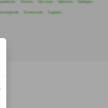
Quartesolo
Trissino
Val Liona
Valbrenta
Valdagno
ermeghedo
Zovencedo
Zugliano