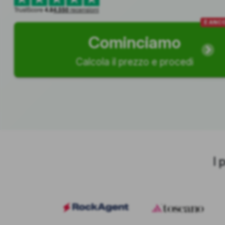
TrustScore
4.8
4.550
recensioni
È ANCO
Cominciamo
Calcola il prezzo e procedi
I 