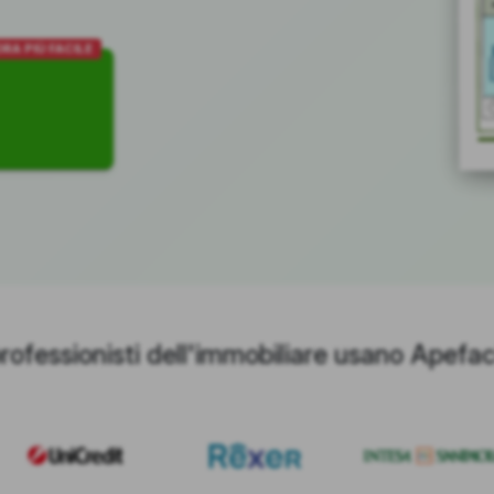
RA PIÙ FACILE
professionisti dell'immobiliare usano Apefac