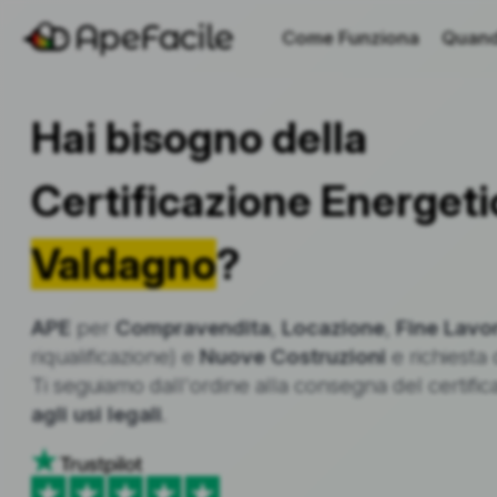
Come Funziona
Quand
Hai bisogno della
Certificazione Energeti
Valdagno
?
APE
per
Compravendita
,
Locazione
,
Fine Lavor
riqualificazione) e
Nuove Costruzioni
e richiesta 
Ti seguiamo dall'ordine alla consegna del certifi
agli usi legali
.