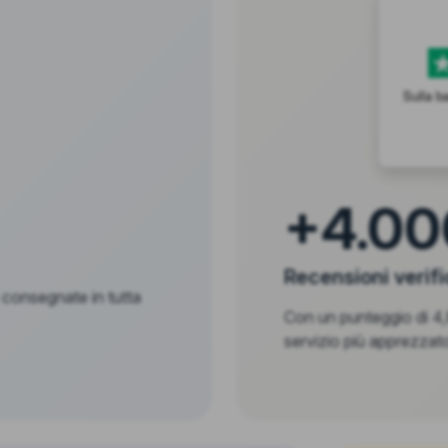
Sulla b
+4.00
Recensioni verif
 consegnate in tutta
Con un punteggio di 4,8
servizio più apprezzato