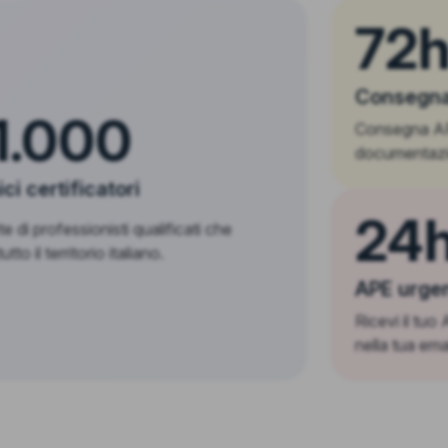
72
Consegna
1.000
Consegna APE
documentazi
ci certificatori
24h
e di professionisti qualificati che
tto il territorio italiano.
APE urge
Ricevi il tuo
nella tua ema