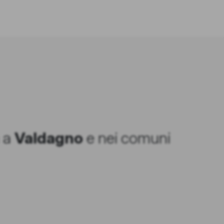
a a
Valdagno
e nei comuni