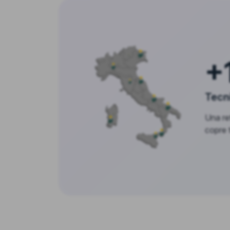
+
Tecni
Una ret
copre tu