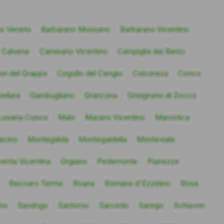
no Veneto
Barbarano Mossano
Barbarano Vicentino
Calvene
Camisano Vicentino
Campiglia dei Berici
on del Grappa
Cogollo del Cengio
Colceresa
Conco
ellara
Gambugliano
Grancona
Grisignano di Zocco
Lusiana Conco
Malo
Marano Vicentino
Marostica
lcino
Montegalda
Montegaldella
Monteviale
enta Vicentina
Orgiano
Pedemonte
Pianezze
Recoaro Terme
Roana
Romano d'Ezzelino
Rosà
no
Sandrigo
Santorso
Sarcedo
Sarego
Schiavon