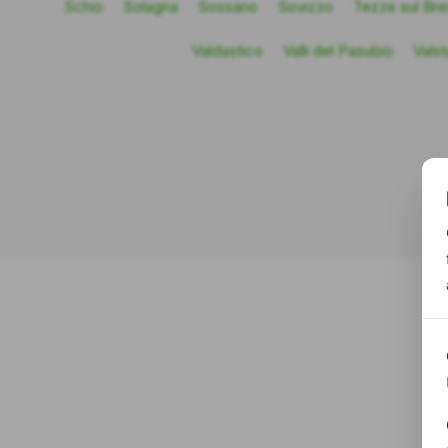
Schio
Solagna
Sossano
Sovizzo
Tezze sul Bre
Valdastico
Valli del Pasubio
Vals