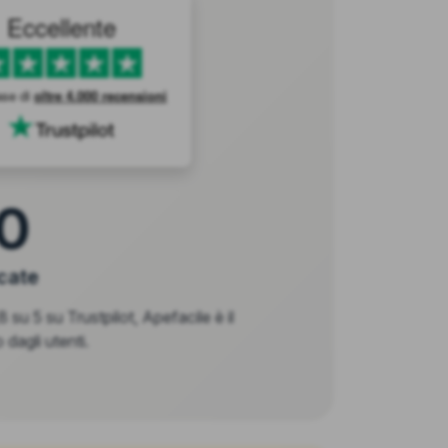
Eccellente
ase di
oltre 4.000 recensioni
0
icate
 su 5 su Trustpilot, Apefacile è il
 dagli utenti.