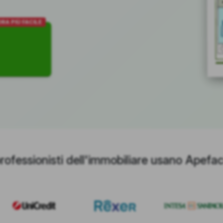
RA PIÙ FACILE
professionisti dell'immobiliare usano Apefac