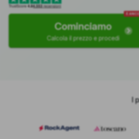
TrustScore
4.8
4.553
recensioni
È ANCO
Cominciamo
Calcola il prezzo e procedi
I 