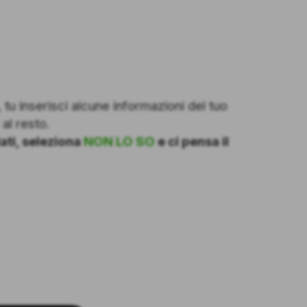
tu inserisci alcune informazioni del tuo
al resto.
ati, seleziona
NON LO SO
e ci pensa il