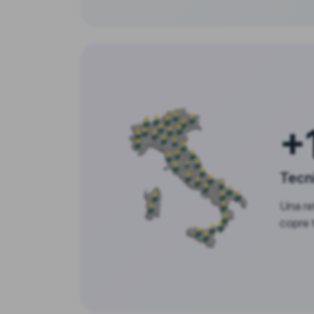
+
Tecni
Una ret
copre tu