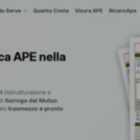
o Serve
Quanto Costa
Visura APE
RicaricApe
ca APE nella
i
(ristrutturazione e
di
Surroga del Mutuo
.
cato
trasmesso e pronto