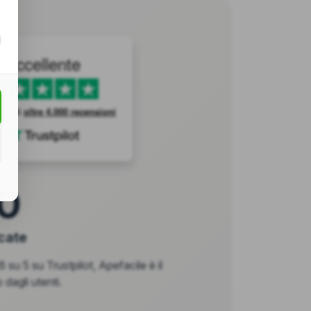
Eccellente
ase di
oltre 4.000 recensioni
0
icate
 su 5 su Trustpilot, Apefacile è il
 dagli utenti.