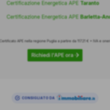
Certificazione Energetica APE
Taranto
Certificazione Energetica APE
Barletta-And
Certificato APE nella regione Puglia a partire da 117.21 € + IVA e oner
Richiedi l'APE ora
CONSIGLIATO DA