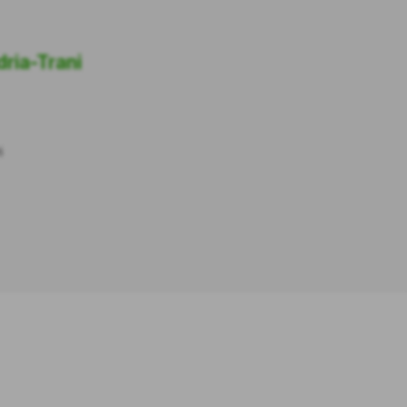
ria-Trani
i