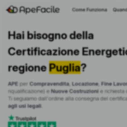
Come Funziona
Quand
Hai bisogno della
Certificazione Energeti
regione
Puglia
?
APE
per
Compravendita
,
Locazione
,
Fine Lavor
riqualificazione) e
Nuove Costruzioni
e richiesta 
Ti seguiamo dall'ordine alla consegna del certifi
agli usi legali
.