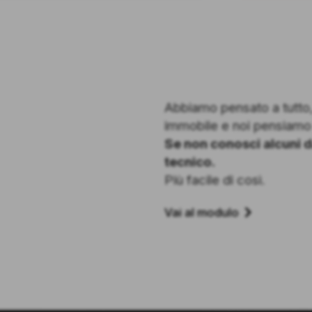
Abbiamo pensato a tutto, 
immobile e noi pensiamo 
Se non conosci alcuni d
tecnico.
Più facile di così.
Vai al modulo