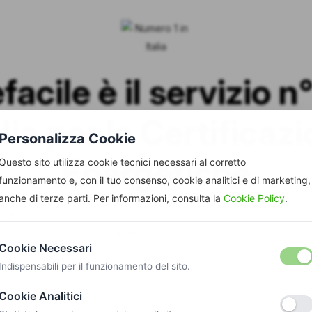
acile è il servizio n°
alia per le Certificazi
Personalizza Cookie
Energetiche
Questo sito utilizza cookie tecnici necessari al corretto
funzionamento e, con il tuo consenso, cookie analitici e di marketing,
anche di terze parti. Per informazioni, consulta la
Cookie Policy
.
iaia di clienti, con recensioni eccellenti e la rete di ce
grande in Italia.
Cookie Necessari
Indispensabili per il funzionamento del sito.
Cookie Analitici