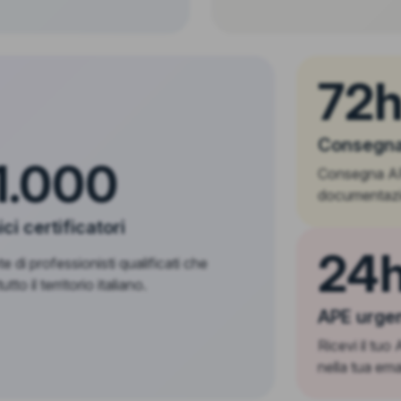
72
Consegna
1.000
Consegna APE
documentazi
ci certificatori
24h
e di professionisti qualificati che
tto il territorio italiano.
APE urge
Ricevi il tuo
nella tua ema