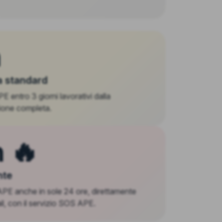
h
 standard
 entro 3 giorni lavorativi dalla
one completa.
 🔥
nte
 APE anche in sole 24 ore, direttamente
il, con il servizio SOS APE.