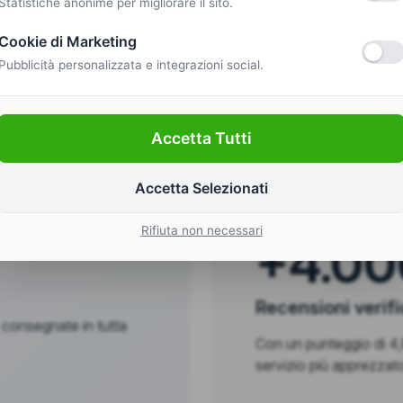
Statistiche anonime per migliorare il sito.
Cookie di Marketing
Pubblicità personalizzata e integrazioni social.
Accetta Tutti
Sulla b
Accetta Selezionati
Rifiuta non necessari
+4.00
Recensioni verif
 consegnate in tutta
Con un punteggio di 4,8
servizio più apprezzato