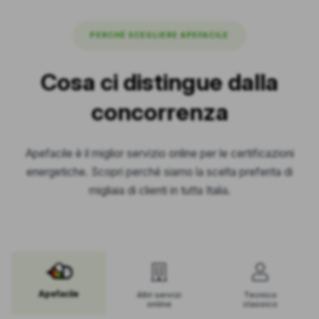
PERCHÉ SCEGLIERE APEFACILE
Cosa ci distingue dalla
concorrenza
Apefacile è il miglior servizio online per le certificazioni
energetiche. Scopri perché siamo la scelta preferita di
migliaia di clienti in tutta Italia.
Apefacile
Altri servizi
Tecnico
online
classico