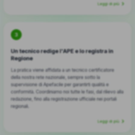
Leggi di più
3
Un tecnico redige l'APE e lo registra in
Regione
La pratica viene affidata a un tecnico certificatore
della nostra rete nazionale, sempre sotto la
supervisione di Apefacile per garantirti qualità e
conformità. Coordiniamo noi tutte le fasi, dal rilievo alla
redazione, fino alla registrazione ufficiale nei portali
regionali.
Leggi di più