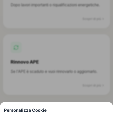
Dopo lavori importanti o riqualificazioni energetiche.
Scopri di più
Rinnovo APE
Se l'APE è scaduto e vuoi rinnovarlo o aggiornarlo.
Scopri di più
Personalizza Cookie