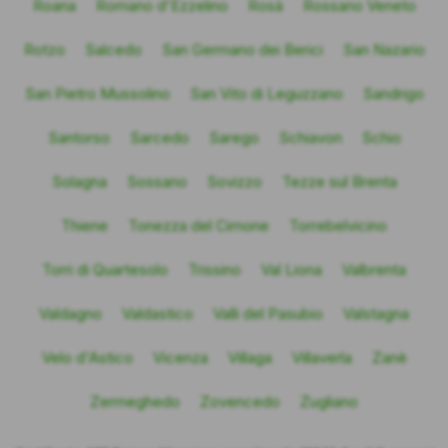
Roana
Romano d'Ezzelino
Rosà
Rossano Veneto
Rotzo
Salcedo
San Germano dei Berici
San Nazario
San Pietro Mussolino
San Vito di Leguzzano
Sandrigo
Santorso
Sarcedo
Sarego
Schiavon
Schio
Solagna
Sossano
Sovizzo
Tezze sul Brenta
Thiene
Tonezza del Cimone
Torrebelvicino
Torri di Quartesolo
Trissino
Val Liona
Valbrenta
Valdagno
Valdastico
Valli del Pasubio
Valstagna
Velo d'Astico
Vicenza
Villaga
Villaverla
Zanè
Zermeghedo
Zovencedo
Zugliano