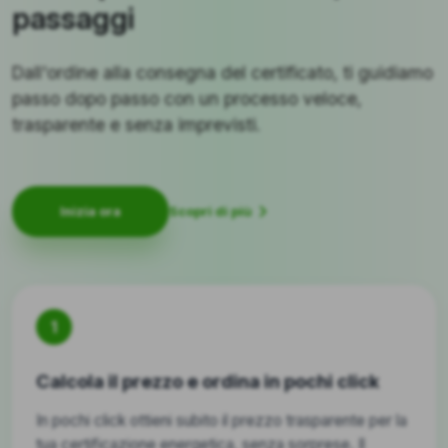
passaggi
Dall'ordine alla consegna del certificato, ti guidiamo
passo dopo passo con un processo veloce,
trasparente e senza imprevisti.
Scopri di più
Inizia ora
1
Calcola il prezzo e ordina in pochi click
In pochi click ottieni subito il prezzo trasparente per la
tua certificazione energetica, senza sorprese. Il