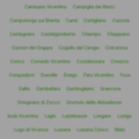
Camisano Vicentino
Campiglia dei Berici
Campolongo sul Brenta
Carrè
Cartigliano
Cassola
Castegnero
Castelgomberto
Chiampo
Chiuppano
Cismon del Grappa
Cogollo del Cengio
Colceresa
Conco
Cornedo Vicentino
Costabissara
Creazzo
Crespadoro
Dueville
Enego
Fara Vicentino
Foza
Gallio
Gambellara
Gambugliano
Grancona
Grisignano di Zocco
Grumolo delle Abbadesse
Isola Vicentina
Laghi
Lastebasse
Longare
Lonigo
Lugo di Vicenza
Lusiana
Lusiana Conco
Malo