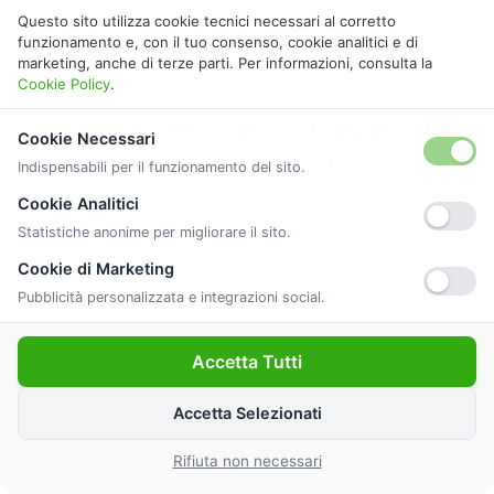
Questo sito utilizza cookie tecnici necessari al corretto
funzionamento e, con il tuo consenso, cookie analitici e di
marketing, anche di terze parti. Per informazioni, consulta la
Cookie Policy
.
Quando non è obbligatorio
Cookie Necessari
fare l’APE?
Indispensabili per il funzionamento del sito.
Cookie Analitici
Scopri per quali categorie di immobili non è
Statistiche anonime per migliorare il sito.
obbligatorio fare l’APE.
Cookie di Marketing
Pubblicità personalizzata e integrazioni social.
Scopri tutte le categorie esenti
Accetta Tutti
Accetta Selezionati
Rifiuta non necessari