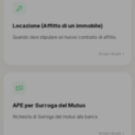
Locazione (Affitto di un immobile)
Quando devi stipulare un nuovo contratto di affitto.
Scopri di più
APE per Surroga del Mutuo
Richiesta di Surroga del mutuo alla banca
Scopri di più