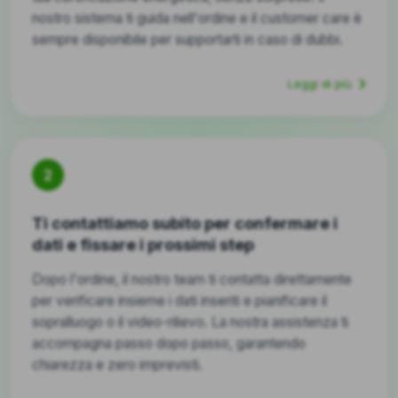
nostro sistema ti guida nell'ordine e il customer care è
sempre disponibile per supportarti in caso di dubbi.
Leggi di più
2
Ti contattiamo subito per confermare i
dati e fissare i prossimi step
Dopo l'ordine, il nostro team ti contatta direttamente
per verificare insieme i dati inseriti e pianificare il
sopralluogo o il video-rilievo. La nostra assistenza ti
accompagna passo dopo passo, garantendo
chiarezza e zero imprevisti.