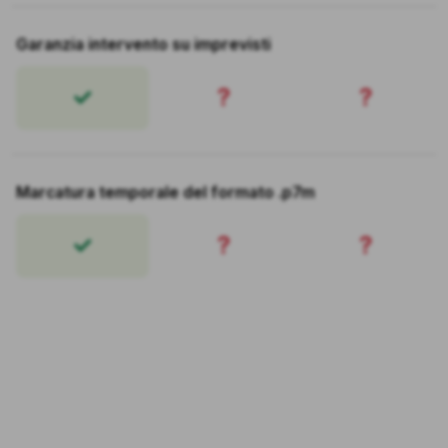
Garanzia intervento su imprevisti
?
?
Marcatura temporale del formato .p7m
?
?