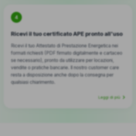
4
Ricevi il tuo certificato APE pronto all'uso
Ricevi il tuo Attestato di Prestazione Energetica nei
formati richiesti (PDF firmato digitalmente e cartaceo
se necessario), pronto da utilizzare per locazioni,
vendite o pratiche bancarie. Il nostro customer care
resta a disposizione anche dopo la consegna per
qualsiasi chiarimento.
Leggi di più