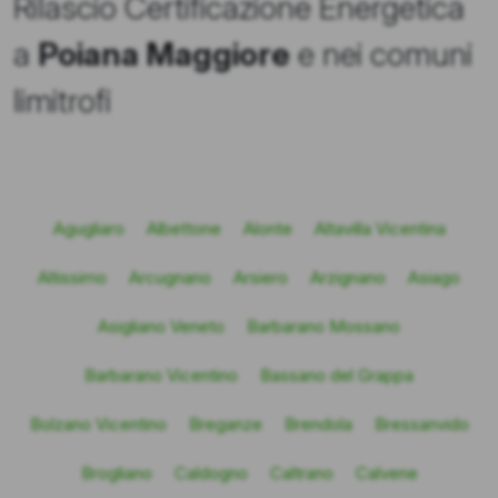
Rilascio Certificazione Energetica
a
Poiana Maggiore
e nei comuni
limitrofi
Agugliaro
Albettone
Alonte
Altavilla Vicentina
Altissimo
Arcugnano
Arsiero
Arzignano
Asiago
Asigliano Veneto
Barbarano Mossano
Barbarano Vicentino
Bassano del Grappa
Bolzano Vicentino
Breganze
Brendola
Bressanvido
Brogliano
Caldogno
Caltrano
Calvene