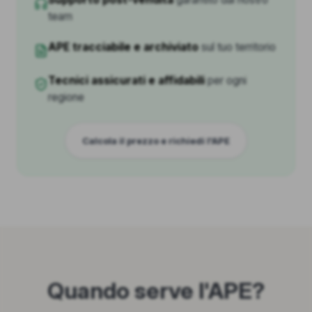
team
APE tracciabile e archiviato
sul tuo territorio
Tecnici assicurati e affidabili
per ogni
regione
Calcola il prezzo e richiedi l'APE
Quando serve l'APE?