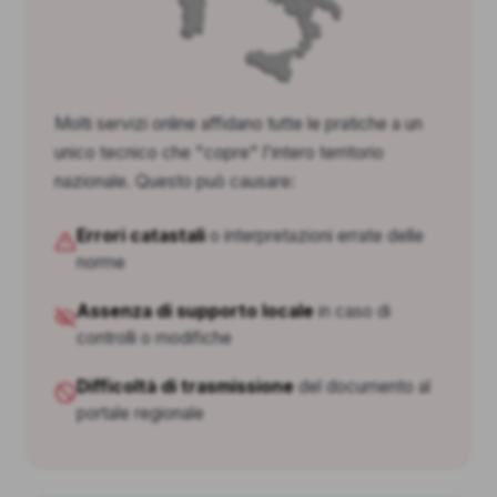
Molti servizi online affidano tutte le pratiche a un
unico tecnico che "copre" l'intero territorio
nazionale. Questo può causare:
Errori catastali
o interpretazioni errate delle
norme
Assenza di supporto locale
in caso di
controlli o modifiche
Difficoltà di trasmissione
del documento al
portale regionale