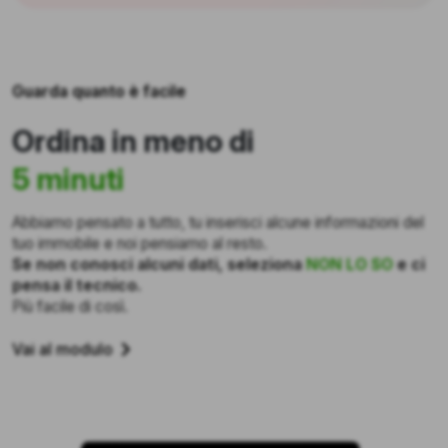
Guarda quanto è facile
Ordina in meno di
5 minuti
Abbiamo pensato a tutto, tu inserisci alcune informazioni del
tuo immobile e noi pensiamo al resto.
Se non conosci alcuni dati, seleziona
NON LO SO
e ci
pensa il tecnico.
Più facile di così.
Vai al modulo