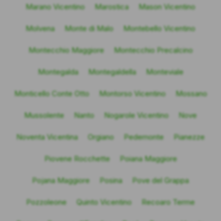
Marano Vicentino
Marostica
Mason Vicentino
Molvena
Monte di Malo
Montebello Vicentino
Montecchio Maggiore
Montecchio Precalcino
Montegalda
Montegaldella
Monteviale
Monticello Conte Otto
Montorso Vicentino
Mossano
Mussolente
Nanto
Nogarole Vicentino
Nove
Noventa Vicentina
Orgiano
Pedemonte
Pianezze
Piovene Rocchette
Poiana Maggiore
Pojana Maggiore
Posina
Pove del Grappa
Pozzoleone
Quinto Vicentino
Recoaro Terme