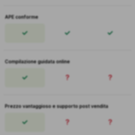
APE conforme
Compilazione guidata online
?
?
Prezzo vantaggioso e supporto post vendita
?
?