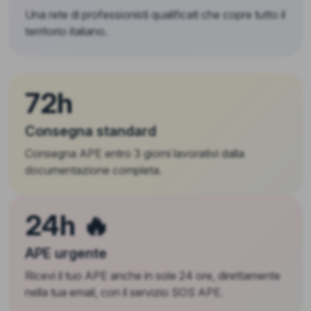
Una rete di professionisti qualificati che copre tutto il
territorio italiano.
72h
Consegna standard
Consegna APE entro 3 giorni lavorativi dalla
documentazione completa.
24h 🔥
APE urgente
Ricevi il tuo APE anche in sole 24 ore, direttamente
nella tua email, con il servizio SOS APE.