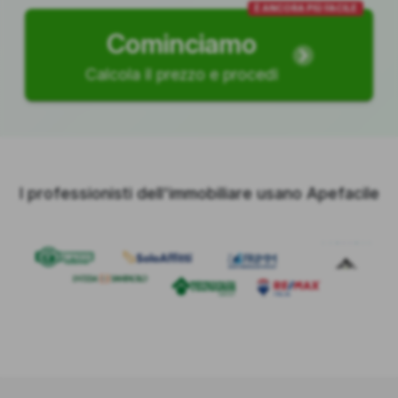
È ANCORA PIÙ FACILE
Cominciamo
Calcola il prezzo e procedi
I professionisti dell'immobiliare usano Apefacile