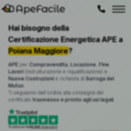
ApeFacile
Hai bisogno della
Certificazione Energetica APE a
Poiana Maggiore
?
APE
per
Compravendita
,
Locazione
,
Fine
Lavori
(ristrutturazione e riqualificazione) e
Nuove Costruzioni
e richiesta di
Surroga del
Mutuo
.
Ti seguiamo dall'ordine alla consegna del
certificato
trasmesso e pronto agli usi legali
.
TrustScore
4.8
4.549
recensioni