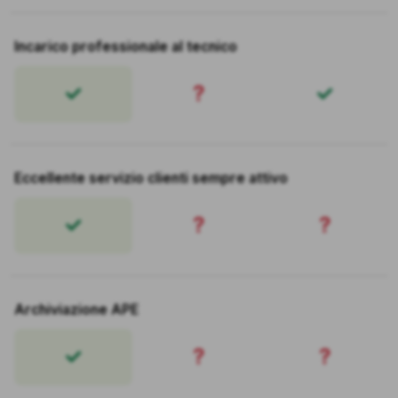
Incarico professionale al tecnico
?
Eccellente servizio clienti sempre attivo
?
?
Archiviazione APE
?
?