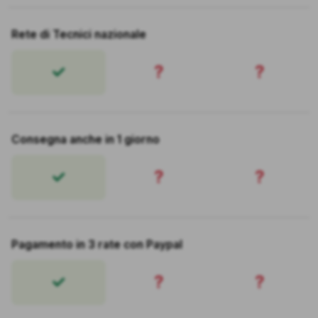
Rete di Tecnici nazionale
?
?
Consegna anche in 1 giorno
?
?
Pagamento in 3 rate con Paypal
?
?