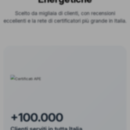
Scelto da migliaia di clienti, con recensioni
eccellenti e la rete di certificatori più grande in Italia.
+100.000
Clienti serviti in tutta Italia