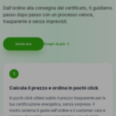
Dall'ordine alla consegna del certificato, ti guidiamo
passo dopo passo con un processo veloce,
trasparente e senza imprevisti.
Scopri di più
Inizia ora
1
Calcola il prezzo e ordina in pochi click
In pochi click ottieni subito il prezzo trasparente per la
tua certificazione energetica, senza sorprese. Il
nostro sistema ti guida nell'ordine e il customer care è