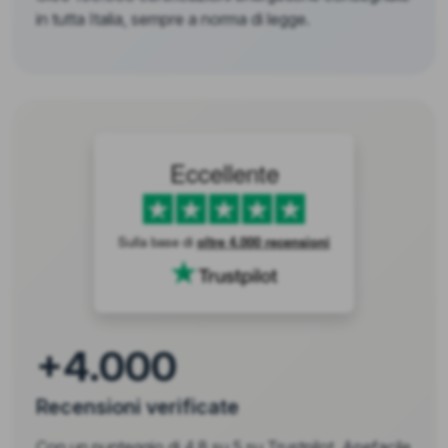
in tutta Italia, sempre a norma di legge.
Eccellente
Sulla base di
oltre 4.000 recensioni
+4.000
Recensioni verificate
Con un punteggio di 4,8 su 5 su Trustpilot, Apefacile