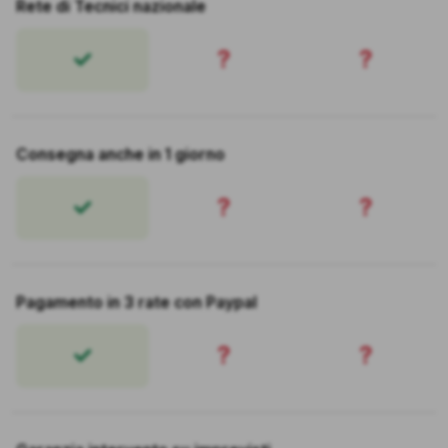
Rete di Tecnici nazionale
?
?
Consegna anche in 1 giorno
?
?
Pagamento in 3 rate con Paypal
?
?