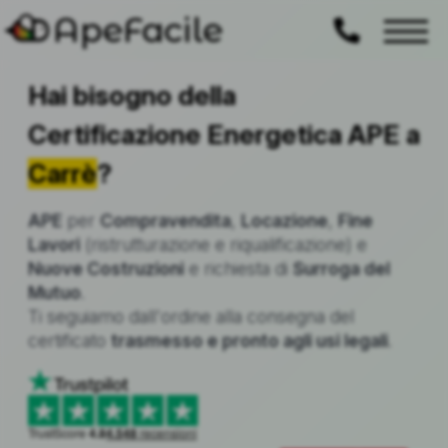
ApeFacile
Hai bisogno della
Certificazione Energetica APE a
Carrè
?
APE
per
Compravendita
,
Locazione
,
Fine
Lavori
(ristrutturazione e riqualificazione) e
Nuove Costruzioni
e richiesta di
Surroga del
Mutuo
.
Ti seguiamo dall'ordine alla consegna del
certificato
trasmesso e pronto agli usi legali
.
TrustScore
4.8
4.548
recensioni