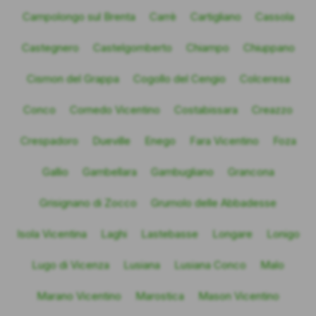
Campolongo sul Brenta
Carrè
Cartigliano
Cassola
Castegnero
Castelgomberto
Chiampo
Chiuppano
Cismon del Grappa
Cogollo del Cengio
Colceresa
Conco
Cornedo Vicentino
Costabissara
Creazzo
Crespadoro
Dueville
Enego
Fara Vicentino
Foza
Gallio
Gambellara
Gambugliano
Grancona
Grisignano di Zocco
Grumolo delle Abbadesse
Isola Vicentina
Laghi
Lastebasse
Longare
Lonigo
Lugo di Vicenza
Lusiana
Lusiana Conco
Malo
Marano Vicentino
Marostica
Mason Vicentino