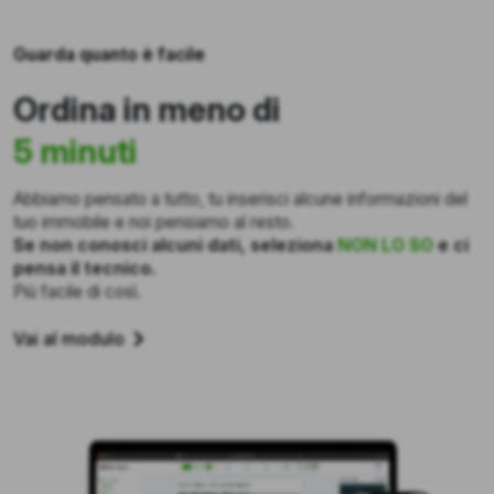
Guarda quanto è facile
Ordina in meno di
5 minuti
Abbiamo pensato a tutto, tu inserisci alcune informazioni del
tuo immobile e noi pensiamo al resto.
Se non conosci alcuni dati, seleziona
NON LO SO
e ci
pensa il tecnico.
Più facile di così.
Vai al modulo