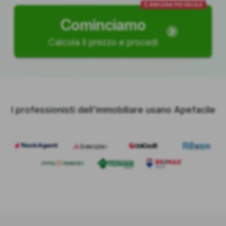
È ANCORA PIÙ FACILE
Cominciamo
Calcola il prezzo e procedi
I professionisti dell'immobiliare usano Apefacile