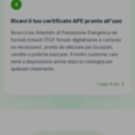
4
Ricevi il tuo certificato APE pronto all'uso
Ricevi il tuo Attestato di Prestazione Energetica nei
formati richiesti (PDF firmato digitalmente e cartaceo
se necessario), pronto da utilizzare per locazioni,
vendite o pratiche bancarie. Il nostro customer care
resta a disposizione anche dopo la consegna per
qualsiasi chiarimento.
Leggi di più