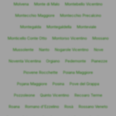
Molvena
Monte di Malo
Montebello Vicentino
Montecchio Maggiore
Montecchio Precalcino
Montegalda
Montegaldella
Monteviale
Monticello Conte Otto
Montorso Vicentino
Mossano
Mussolente
Nanto
Nogarole Vicentino
Nove
Noventa Vicentina
Orgiano
Pedemonte
Pianezze
Piovene Rocchette
Poiana Maggiore
Pojana Maggiore
Posina
Pove del Grappa
Pozzoleone
Quinto Vicentino
Recoaro Terme
Roana
Romano d'Ezzelino
Rosà
Rossano Veneto