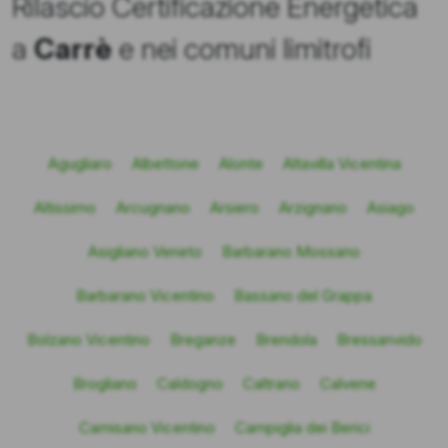
Rilascio Certificazione Energetica
a
Carrè
e nei comuni limitrofi
Agugliaro
Albettone
Alonte
Altavilla Vicentina
Altissimo
Arcugnano
Arsiero
Arzignano
Asiago
Asigliano Veneto
Barbarano Mossano
Barbarano Vicentino
Bassano del Grappa
Bolzano Vicentino
Breganze
Brendola
Bressanvido
Brogliano
Caldogno
Caltrano
Calvene
Camisano Vicentino
Campiglia dei Berici