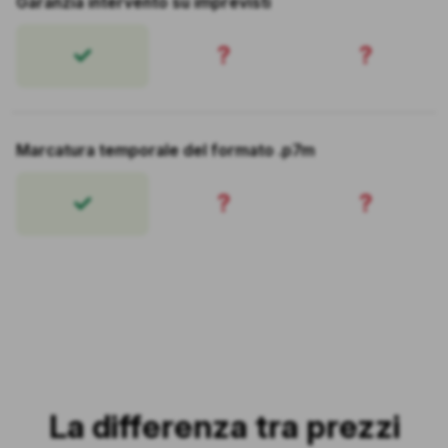
Garanzia intervento su imprevisti
?
?
Marcatura temporale del formato .p7m
?
?
La differenza tra prezzi