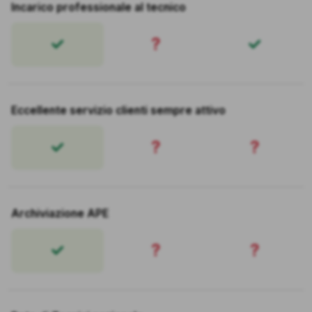
Incarico professionale al tecnico
?
Eccellente servizio clienti sempre attivo
?
?
Archiviazione APE
?
?