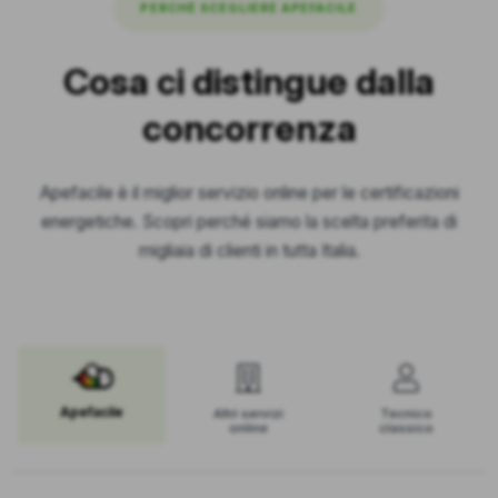
PERCHÉ SCEGLIERE APEFACILE
Cosa ci distingue dalla
concorrenza
Apefacile è il miglior servizio online per le certificazioni
energetiche. Scopri perché siamo la scelta preferita di
migliaia di clienti in tutta Italia.
Apefacile
Altri servizi
Tecnico
online
classico