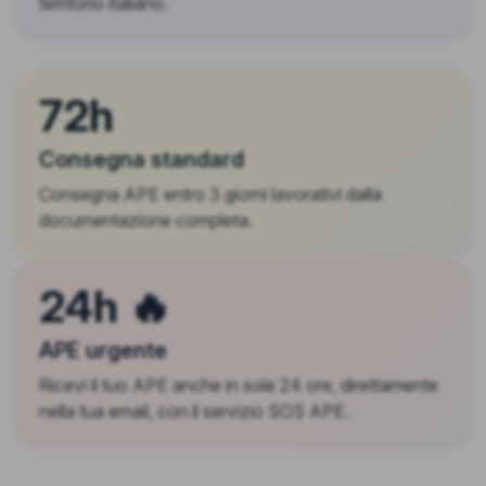
territorio italiano.
72h
Consegna standard
Consegna APE entro 3 giorni lavorativi dalla
documentazione completa.
24h 🔥
APE urgente
Ricevi il tuo APE anche in sole 24 ore, direttamente
nella tua email, con il servizio SOS APE.