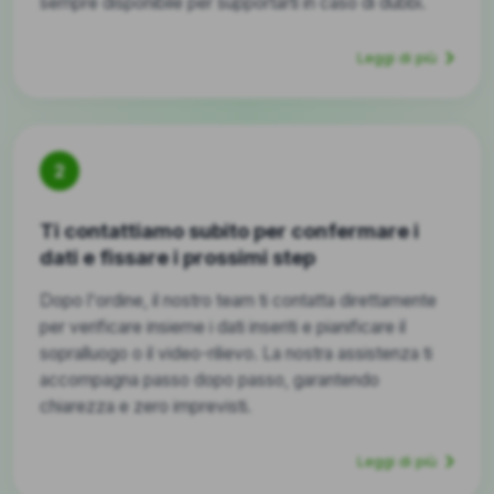
sempre disponibile per supportarti in caso di dubbi.
Leggi di più
2
Ti contattiamo subito per confermare i
dati e fissare i prossimi step
Dopo l'ordine, il nostro team ti contatta direttamente
per verificare insieme i dati inseriti e pianificare il
sopralluogo o il video-rilievo. La nostra assistenza ti
accompagna passo dopo passo, garantendo
chiarezza e zero imprevisti.
Leggi di più