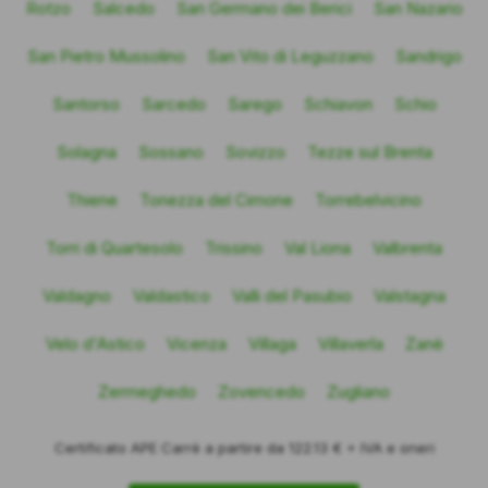
Rotzo
Salcedo
San Germano dei Berici
San Nazario
San Pietro Mussolino
San Vito di Leguzzano
Sandrigo
Santorso
Sarcedo
Sarego
Schiavon
Schio
Solagna
Sossano
Sovizzo
Tezze sul Brenta
Thiene
Tonezza del Cimone
Torrebelvicino
Torri di Quartesolo
Trissino
Val Liona
Valbrenta
Valdagno
Valdastico
Valli del Pasubio
Valstagna
Velo d'Astico
Vicenza
Villaga
Villaverla
Zanè
Zermeghedo
Zovencedo
Zugliano
Certificato APE Carrè a partire da 122.13 € + IVA e oneri