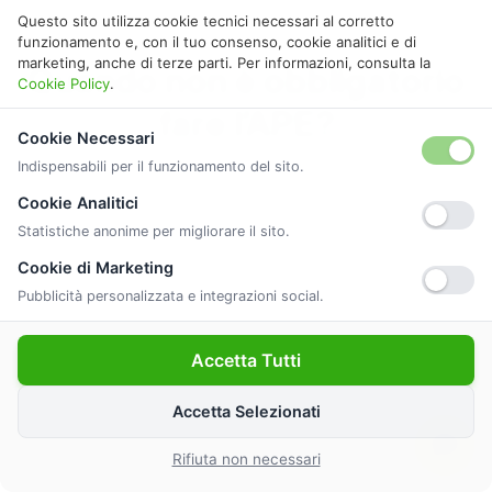
Questo sito utilizza cookie tecnici necessari al corretto
funzionamento e, con il tuo consenso, cookie analitici e di
marketing, anche di terze parti. Per informazioni, consulta la
Quando non è obbligatorio
Cookie Policy
.
fare l’APE?
Cookie Necessari
Indispensabili per il funzionamento del sito.
Scopri per quali categorie di immobili non è
Cookie Analitici
obbligatorio fare l’APE.
Statistiche anonime per migliorare il sito.
Cookie di Marketing
Pubblicità personalizzata e integrazioni social.
Scopri tutte le categorie esenti
Accetta Tutti
Accetta Selezionati
Rifiuta non necessari