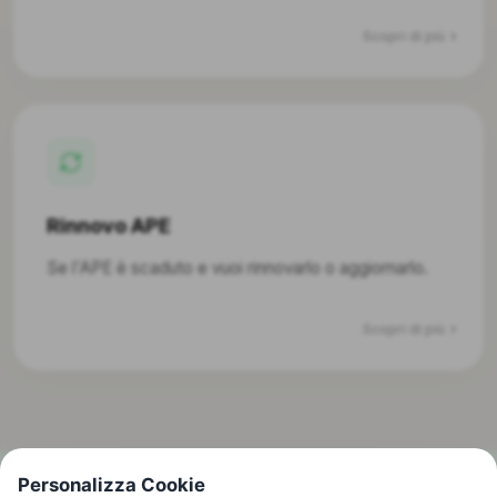
Scopri di più
Rinnovo APE
Se l'APE è scaduto e vuoi rinnovarlo o aggiornarlo.
Scopri di più
Personalizza Cookie