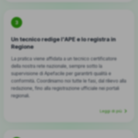
3
Un tecnico redige l'APE e lo registra in
Regione
La pratica viene affidata a un tecnico certificatore
della nostra rete nazionale, sempre sotto la
supervisione di Apefacile per garantirti qualità e
conformità. Coordiniamo noi tutte le fasi, dal rilievo alla
redazione, fino alla registrazione ufficiale nei portali
regionali.
Leggi di più