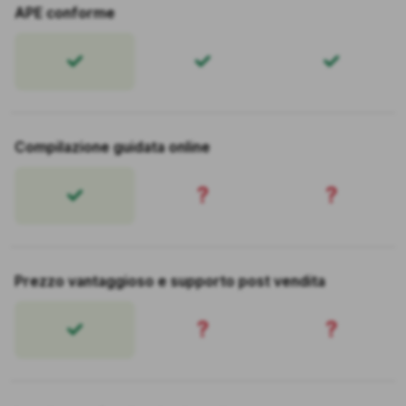
APE conforme
Compilazione guidata online
?
?
Prezzo vantaggioso e supporto post vendita
?
?