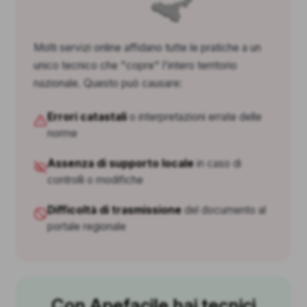
Molti servizi online affidano tutte le pratiche a un
unico tecnico che "copre" l'intero territorio
nazionale. Questo può causare:
Errori catastali
o interpretazioni errate delle
norme
Assenza di supporto locale
in caso di
controlli o modifiche
Difficoltà di trasmissione
del documento al
portale regionale
Con Apefacile hai tecnici