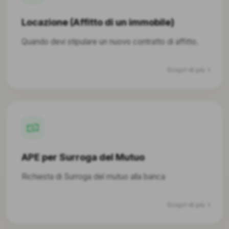
Locazione (Affitto di un immobile)
Quando devi stipulare un nuovo contratto di affitto.
Scopri di più
APE per Surroga del Mutuo
Richiesta di Surroga del mutuo alla banca
Scopri di più