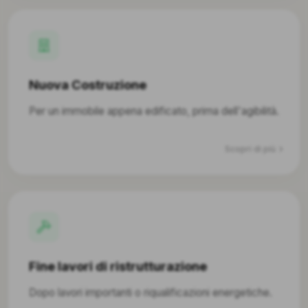
Nuova Costruzione
Per un immobile appena edificato, prima dell'agibilità.
Scopri di più
Fine lavori di ristrutturazione
Dopo lavori importanti o riqualificazioni energetiche.