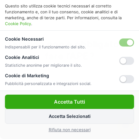
Questo sito utilizza cookie tecnici necessari al corretto
funzionamento e, con il tuo consenso, cookie analitici e di
marketing, anche di terze parti. Per informazioni, consulta la
Cookie Policy
.
Cookie Necessari
Quando non è obbligatorio
Indispensabili per il funzionamento del sito.
fare l’APE?
Cookie Analitici
Statistiche anonime per migliorare il sito.
Scopri per quali categorie di immobili non è
Cookie di Marketing
obbligatorio fare l’APE.
Pubblicità personalizzata e integrazioni social.
Accetta Tutti
Scopri tutte le categorie esenti
Accetta Selezionati
Rifiuta non necessari