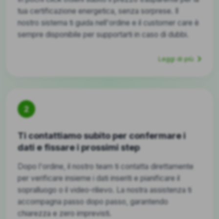
tua certificazione energetica, senza sorprese. Il
nostro sistema ti guida nell'ordine e il customer care è
sempre disponibile per supportarti in caso di dubbi.
Leggi di più
2
Ti contattiamo subito per confermare i
dati e fissare i prossimi step
Dopo l'ordine, il nostro team ti contatta direttamente
per verificare insieme i dati inseriti e pianificare il
sopralluogo o il video-rilievo. La nostra assistenza ti
accompagna passo dopo passo, garantendo
chiarezza e zero imprevisti.