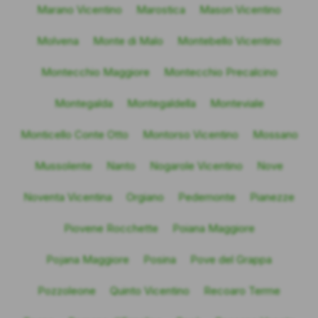
Marano Vicentino
Marostica
Mason Vicentino
Molvena
Monte di Malo
Montebello Vicentino
Montecchio Maggiore
Montecchio Precalcino
Montegalda
Montegaldella
Monteviale
Monticello Conte Otto
Montorso Vicentino
Mossano
Mussolente
Nanto
Nogarole Vicentino
Nove
Noventa Vicentina
Orgiano
Pedemonte
Pianezze
Piovene Rocchette
Poiana Maggiore
Pojana Maggiore
Posina
Pove del Grappa
Pozzoleone
Quinto Vicentino
Recoaro Terme