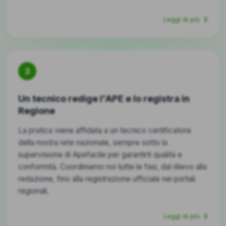
Leggi di più
3
Un tecnico redige l'APE e lo registra in
Regione
La pratica viene affidata a un tecnico certificatore
della nostra rete nazionale, sempre sotto la
supervisione di Apefacile per garantirti qualità e
conformità. Coordiniamo noi tutte le fasi, dal rilievo alla
redazione, fino alla registrazione ufficiale nei portali
regionali.
Leggi di più