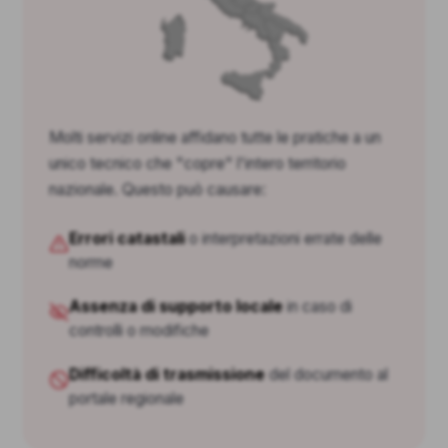
Molti servizi online affidano tutte le pratiche a un
unico tecnico che "copre" l'intero territorio
nazionale. Questo può causare:
Errori catastali
o interpretazioni errate delle
norme
Assenza di supporto locale
in caso di
controlli o modifiche
Difficoltà di trasmissione
del documento al
portale regionale