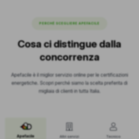
PERCHÉ SCEGLIERE APEFACILE
Cosa ci distingue dalla
concorrenza
Apefacile è il miglior servizio online per le certificazioni
energetiche. Scopri perché siamo la scelta preferita di
migliaia di clienti in tutta Italia.
Apefacile
Altri servizi
Tecnico