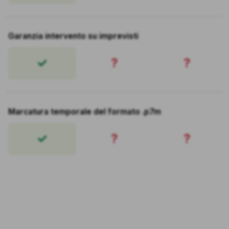
Garanzia intervento su imprevisti
?
?
Marcatura temporale del formato .p7m
?
?