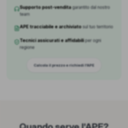
Supporto post-vendita
garantito dal nostro
team
APE tracciabile e archiviato
sul tuo territorio
Tecnici assicurati e affidabili
per ogni
regione
Calcola il prezzo e richiedi l'APE
Quando serve l'APE?