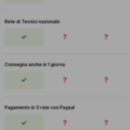
Rete di Tecnici nazionale
?
?
Consegna anche in 1 giorno
?
?
Pagamento in 3 rate con Paypal
?
?