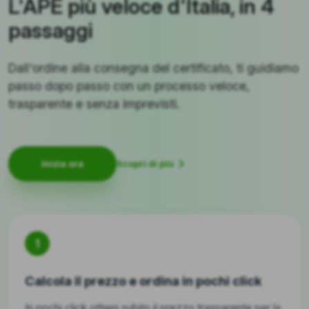
L'APE più veloce d'Italia, in 4
passaggi
Dall'ordine alla consegna del certificato, ti guidiamo
passo dopo passo con un processo veloce,
trasparente e senza imprevisti.
Scopri di più
Inizia ora
1
Calcola il prezzo e ordina in pochi click
In pochi click ottieni subito il prezzo trasparente per la