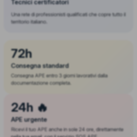
Tecnici certificatori
Una rete di professionisti qualificati che copre tutto il
territorio italiano.
72h
Consegna standard
Consegna APE entro 3 giorni lavorativi dalla
documentazione completa.
24h 🔥
APE urgente
Ricevi il tuo APE anche in sole 24 ore, direttamente
nella tua email, con il servizio SOS APE.