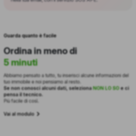
Guarda quanto è facile
Ordina in meno di
5 minuti
Abbiamo pensato a tutto, tu inserisci alcune informazioni del
tuo immobile e noi pensiamo al resto.
Se non conosci alcuni dati, seleziona
NON LO SO
e ci
pensa il tecnico.
Più facile di così.
Vai al modulo