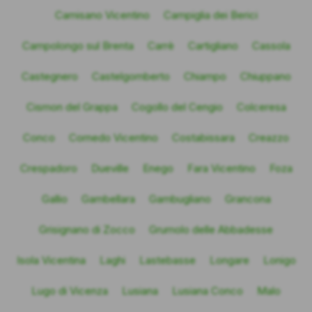
Camisano Vicentino
Campiglia dei Berici
Campolongo sul Brenta
Carrè
Cartigliano
Cassola
Castegnero
Castelgomberto
Chiampo
Chiuppano
Cismon del Grappa
Cogollo del Cengio
Colceresa
Conco
Cornedo Vicentino
Costabissara
Creazzo
Crespadoro
Dueville
Enego
Fara Vicentino
Foza
Gallio
Gambellara
Gambugliano
Grancona
Grisignano di Zocco
Grumolo delle Abbadesse
Isola Vicentina
Laghi
Lastebasse
Longare
Lonigo
Lugo di Vicenza
Lusiana
Lusiana Conco
Malo