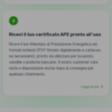
4
Ricevi il tuo certificato APE pronto all'uso
Ricevi il tuo Attestato di Prestazione Energetica nei
formati richiesti (PDF firmato digitalmente e cartaceo
se necessario), pronto da utilizzare per locazioni,
vendite o pratiche bancarie. Il nostro customer care
resta a disposizione anche dopo la consegna per
qualsiasi chiarimento.
Leggi di più