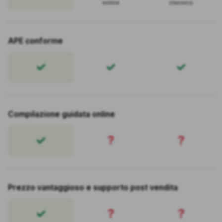
online
classico
APE conforme
Compilazione guidata online
?
?
Prezzo vantaggioso e supporto post vendita
?
?