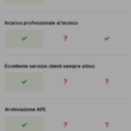
Incarico professionale al tecnico
?
Eccellente servizio clienti sempre attivo
?
?
Archiviazione APE
?
?