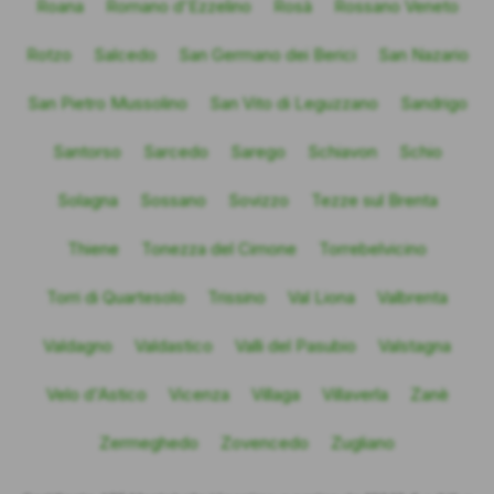
Roana
Romano d'Ezzelino
Rosà
Rossano Veneto
Rotzo
Salcedo
San Germano dei Berici
San Nazario
San Pietro Mussolino
San Vito di Leguzzano
Sandrigo
Santorso
Sarcedo
Sarego
Schiavon
Schio
Solagna
Sossano
Sovizzo
Tezze sul Brenta
Thiene
Tonezza del Cimone
Torrebelvicino
Torri di Quartesolo
Trissino
Val Liona
Valbrenta
Valdagno
Valdastico
Valli del Pasubio
Valstagna
Velo d'Astico
Vicenza
Villaga
Villaverla
Zanè
Zermeghedo
Zovencedo
Zugliano