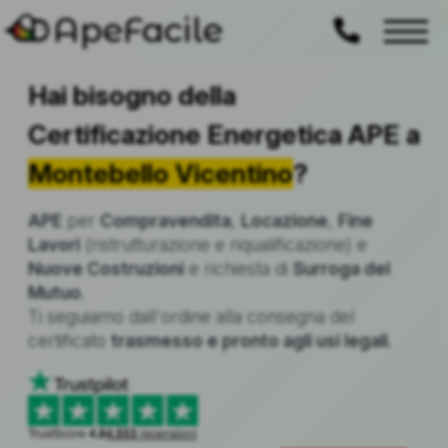
ApeFacile
Hai bisogno della
Certificazione Energetica APE a
Montebello Vicentino
?
APE
per
Compravendita
,
Locazione
,
Fine
Lavori
(ristrutturazione e riqualificazione) e
Nuove Costruzioni
e richiesta di
Surroga del
Mutuo
.
Ti seguiamo dall'ordine alla consegna del
certificato
trasmesso e pronto agli usi legali
.
TrustScore
4.8
4.553
recensioni