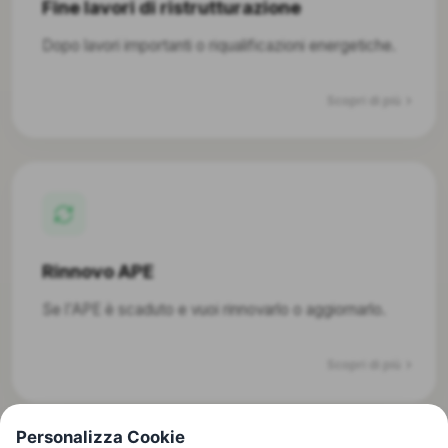
Fine lavori di ristrutturazione
Dopo lavori importanti o riqualificazioni energetiche.
Scopri di più
Rinnovo APE
Se l'APE è scaduto e vuoi rinnovarlo o aggiornarlo.
Scopri di più
Personalizza Cookie