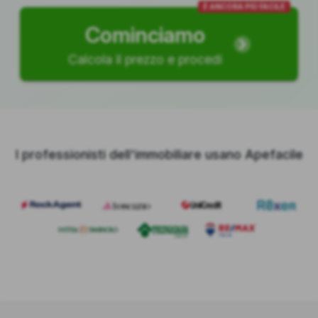
È ANCORA PIÙ FACILE
Cominciamo
Calcola il prezzo e procedi
I professionisti dell'immobiliare usano Apefacile