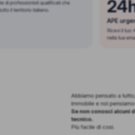
24h
e di professionisti qualificati che
tto il territorio italiano.
APE urge
Ricevi il tuo
nella tua ema
Abbiamo pensato a tutto, 
immobile e noi pensiamo 
Se non conosci alcuni d
tecnico.
Più facile di così.