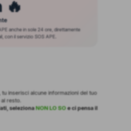
 🔥
nte
 APE anche in sole 24 ore, direttamente
il, con il servizio SOS APE.
tu inserisci alcune informazioni del tuo
al resto.
ati, seleziona
NON LO SO
e ci pensa il