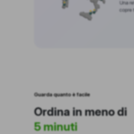
Una ret
copre tu
Guarda quanto è facile
Ordina in meno di
5 minuti