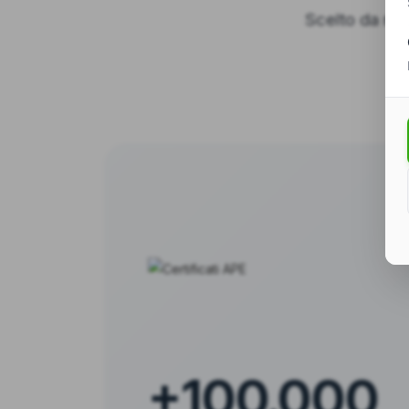
Scelto da migl
+100.000