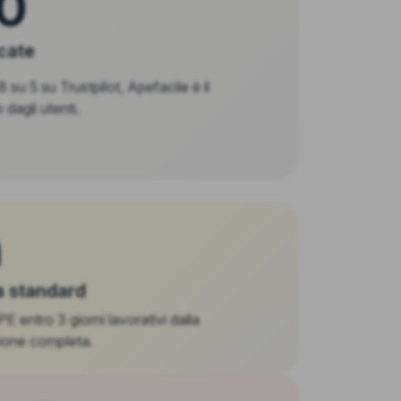
0
icate
 su 5 su Trustpilot, Apefacile è il
 dagli utenti.
h
 standard
 entro 3 giorni lavorativi dalla
one completa.