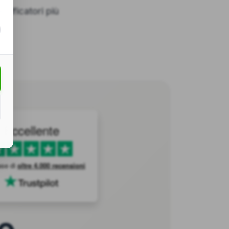
rtificatori più
Eccellente
ase di
oltre 4.000 recensioni