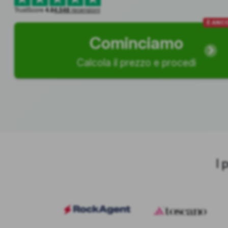
TrustScore
4.8
4.548
recensioni
È ANCO
Cominciamo
Calcola il prezzo e procedi
I 