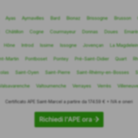
Ayas
Aymavilles
Bard
Bionaz
Brissogne
Brusson
Châtillon
Cogne
Courmayeur
Donnas
Doues
Emarè
Hône
Introd
Issime
Issogne
Jovençan
La Magdelei
nt-Martin
Pontboset
Pontey
Pré-Saint-Didier
Quart
R
colas
Saint-Oyen
Saint-Pierre
Saint-Rhémy-en-Bosses
S
Valsavarenche
Valtournenche
Verrayes
Verrès
Villeneuv
Certificato APE Saint-Marcel a partire da 174.59 € + IVA e oneri
Richiedi l'APE ora