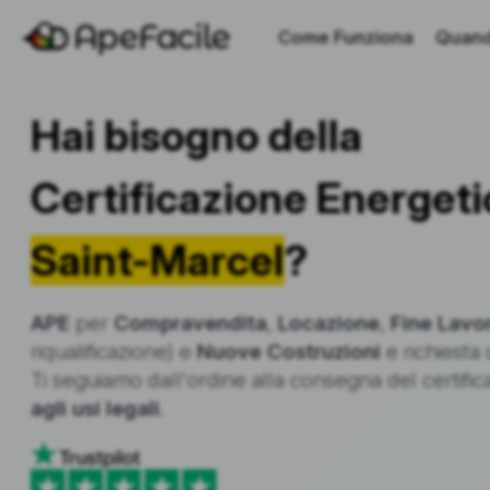
Come Funziona
Quand
Hai bisogno della
Certificazione Energeti
Saint-Marcel
?
APE
per
Compravendita
,
Locazione
,
Fine Lavor
riqualificazione) e
Nuove Costruzioni
e richiesta 
Ti seguiamo dall'ordine alla consegna del certifi
agli usi legali
.