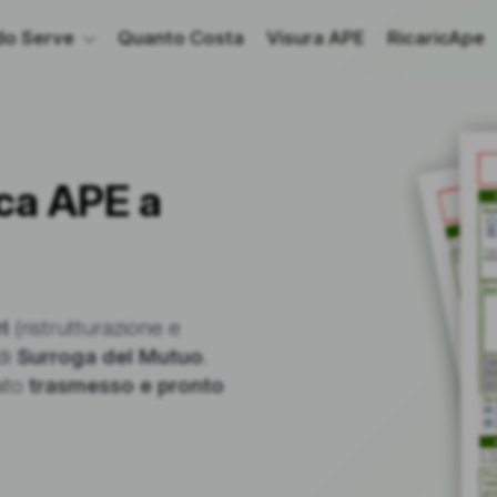
o Serve
Quanto Costa
Visura APE
RicaricApe
ca APE a
i
(ristrutturazione e
di
Surroga del Mutuo
.
cato
trasmesso e pronto