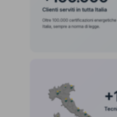
Clienti serviti in tutta Italia
Oltre 100.000 certificazioni energetiche
Italia, sempre a norma di legge.
+
Tecni