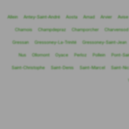
Allein
Antey-Saint-André
Aosta
Arnad
Arvier
Avise
Chamois
Champdepraz
Champorcher
Charvensod
Gressan
Gressoney-La-Trinité
Gressoney-Saint-Jean
Nus
Ollomont
Oyace
Perloz
Pollein
Pont-Sai
Saint-Christophe
Saint-Denis
Saint-Marcel
Saint-Ni