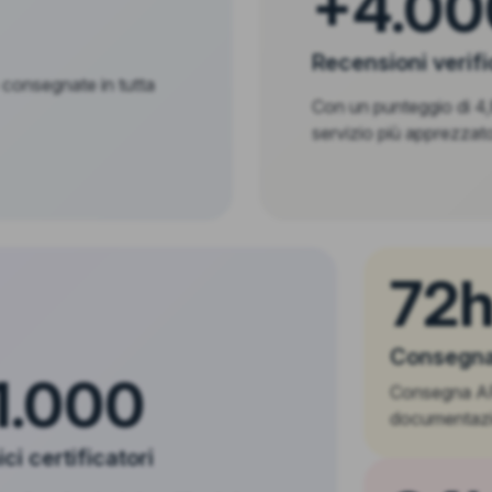
+4.00
Recensioni verif
 consegnate in tutta
Con un punteggio di 4,8
servizio più apprezzato
72
Consegna
1.000
Consegna APE
documentazi
ci certificatori