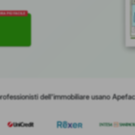
RA PIÙ FACILE
professionisti dell'immobiliare usano Apefac