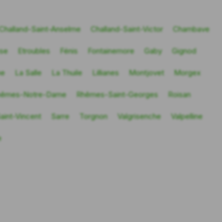
Challand-Saint-Anselme
Challand-Saint-Victor
Chambave
se
Etroubles
Fénis
Fontainemore
Gaby
Gignod
ne
La Salle
La Thuile
Lillianes
Montjovet
Morgex
hêmes-Notre-Dame
Rhêmes-Saint-Georges
Roisan
aint-Vincent
Sarre
Torgnon
Valgrisenche
Valpelline
e