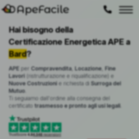
ApeFacile
Hai bisogno della
Certificazione Energetica APE a
Bard
?
APE
per
Compravendita
,
Locazione
,
Fine
Lavori
(ristrutturazione e riqualificazione) e
Nuove Costruzioni
e richiesta di
Surroga del
Mutuo
.
Ti seguiamo dall'ordine alla consegna del
certificato
trasmesso e pronto agli usi legali
.
TrustScore
4.8
4.548
recensioni