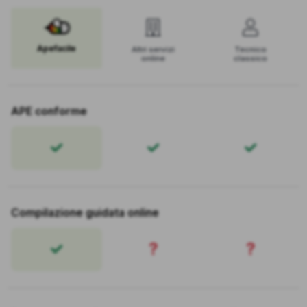
Apefacile
Altri servizi
Tecnico
online
classico
APE conforme
Compilazione guidata online
?
?