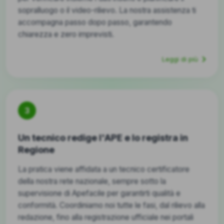
sopralluogo o il video-rilievo. La nostra assistenza ti
accompagna passo dopo passo, garantendo
chiarezza e zero imprevisti.
Leggi di più
3
Un tecnico redige l'APE e lo registra in
Regione
La pratica viene affidata a un tecnico certificatore
della nostra rete nazionale, sempre sotto la
supervisione di Apefacile per garantirti qualità e
conformità. Coordiniamo noi tutte le fasi, dal rilievo alla
redazione, fino alla registrazione ufficiale nei portali