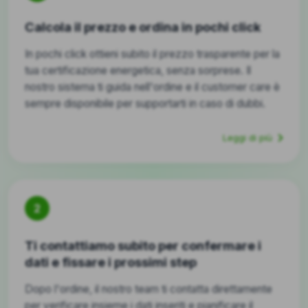
Calcola il prezzo e ordina in pochi click
In pochi click ottieni subito il prezzo trasparente per la
tua certificazione energetica, senza sorprese. Il
nostro sistema ti guida nell'ordine e il customer care è
sempre disponibile per supportarti in caso di dubbi.
Leggi di più
2
Ti contattiamo subito per confermare i
dati e fissare i prossimi step
Dopo l'ordine, il nostro team ti contatta direttamente
per verificare insieme i dati inseriti e pianificare il