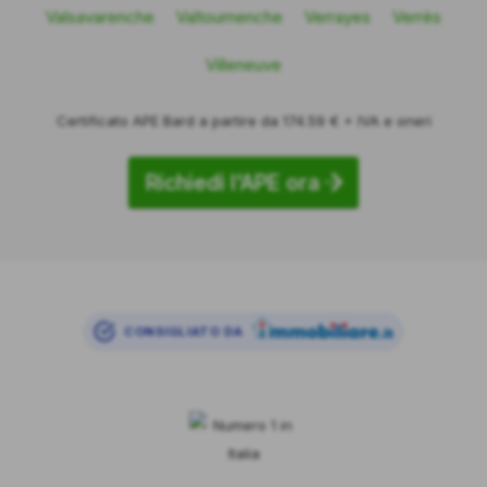
Valsavarenche
Valtournenche
Verrayes
Verrès
Villeneuve
Certificato APE Bard a partire da 174.59 € + IVA e oneri
Richiedi l'APE ora
CONSIGLIATO DA