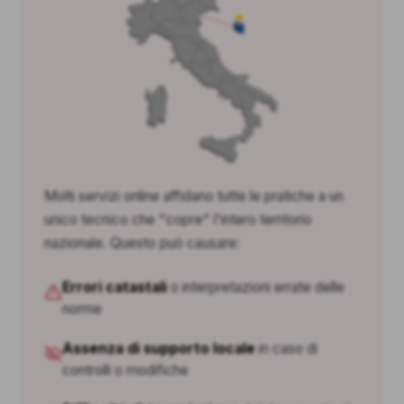
Molti servizi online affidano tutte le pratiche a un
unico tecnico che "copre" l'intero territorio
nazionale. Questo può causare:
Errori catastali
o interpretazioni errate delle
norme
Assenza di supporto locale
in caso di
controlli o modifiche