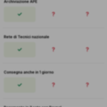
Archiviazione APE
?
?
Rete di Tecnici nazionale
?
?
Consegna anche in 1 giorno
?
?