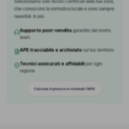
Selezioniamo solo tecnici certificati della tua zona,
che conoscono la normativa locale e sono sempre
reperibili. In più:
Supporto post-vendita
garantito dal nostro
team
APE tracciabile e archiviato
sul tuo territorio
Tecnici assicurati e affidabili
per ogni
regione
Calcola il prezzo e richiedi l'APE