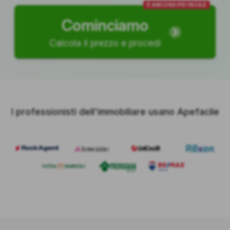
È ANCORA PIÙ FACILE
Cominciamo
Calcola il prezzo e procedi
I professionisti dell'immobiliare usano Apefacile