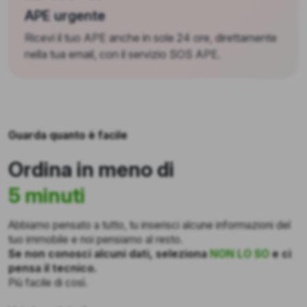
APE urgente
Ricevi il tuo APE anche in sole 24 ore, direttamente
nella tua email, con il servizio SOS APE.
Guarda quanto è facile
Ordina in meno di
5 minuti
Abbiamo pensato a tutto, tu inserisci alcune informazioni del
tuo immobile e noi pensiamo al resto.
Se non conosci alcuni dati, seleziona
NON LO SO
e ci
pensa il tecnico.
Più facile di così.