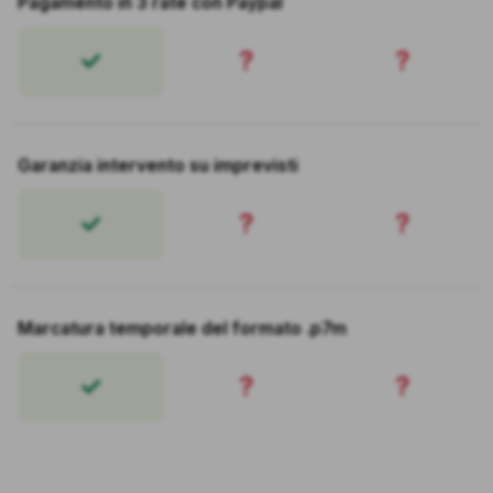
Pagamento in 3 rate con Paypal
?
?
Garanzia intervento su imprevisti
?
?
Marcatura temporale del formato .p7m
?
?