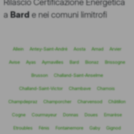
Rilascio Certificazione Energetica
a
Bard
e nei comuni limitrofi
Allein
Antey-Saint-André
Aosta
Arnad
Arvier
Avise
Ayas
Aymavilles
Bard
Bionaz
Brissogne
Brusson
Challand-Saint-Anselme
Challand-Saint-Victor
Chambave
Chamois
Champdepraz
Champorcher
Charvensod
Châtillon
Cogne
Courmayeur
Donnas
Doues
Emarèse
Etroubles
Fénis
Fontainemore
Gaby
Gignod