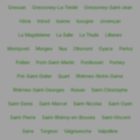
Gressan
Gressoney-La-Trinité
Gressoney-Saint-Jean
Hône
Introd
Issime
Issogne
Jovençan
La Magdeleine
La Salle
La Thuile
Lillianes
Montjovet
Morgex
Nus
Ollomont
Oyace
Perloz
Pollein
Pont-Saint-Martin
Pontboset
Pontey
Pré-Saint-Didier
Quart
Rhêmes-Notre-Dame
Rhêmes-Saint-Georges
Roisan
Saint-Christophe
Saint-Denis
Saint-Marcel
Saint-Nicolas
Saint-Oyen
Saint-Pierre
Saint-Rhémy-en-Bosses
Saint-Vincent
Sarre
Torgnon
Valgrisenche
Valpelline