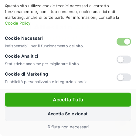
Questo sito utilizza cookie tecnici necessari al corretto
GUIDA ALLA CERTIFICAZIONE
funzionamento e, con il tuo consenso, cookie analitici e di
marketing, anche di terze parti. Per informazioni, consulta la
Cookie Policy
.
Cos'è l'Attestato
APE
e com'è
strutturato?
Cookie Necessari
Indispensabili per il funzionamento del sito.
L'
Attestato di Prestazione Energetica
certifica il
Cookie Analitici
consumo energetico del tuo immobile. Redatto da tecnici
Statistiche anonime per migliorare il sito.
abilitati ENEA, classifica l'edificio da
A4
a
G
in base al
Cookie di Marketing
fabbisogno energetico.
Pubblicità personalizzata e integrazioni social.
Accetta Tutti
Ambiti di analisi principali
Accetta Selezionati
Rifiuta non necessari