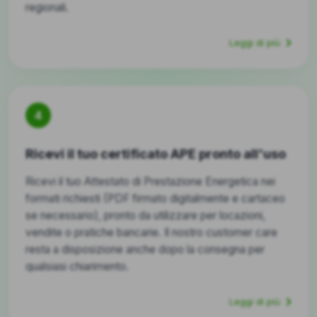
regionali.
Leggi di più
4
Ricevi il tuo certificato APE pronto all'uso
Ricevi il tuo Attestato di Prestazione Energetica nei
formati richiesti (PDF firmato digitalmente e cartaceo
se necessario), pronto da utilizzare per locazioni,
vendite o pratiche bancarie. Il nostro customer care
resta a disposizione anche dopo la consegna per
qualsiasi chiarimento.
Leggi di più