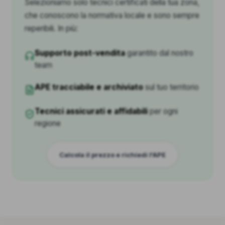
Selezioniamo solo tecnici certificati della tua zona,
che conoscono la normativa locale e sono sempre
reperibili. In più:
Supporto post-vendita
garantito dal nostro
team
APE tracciabile e archiviato
sul tuo territorio
Tecnici assicurati e affidabili
per ogni
regione
Calcola il prezzo e richiedi l'APE