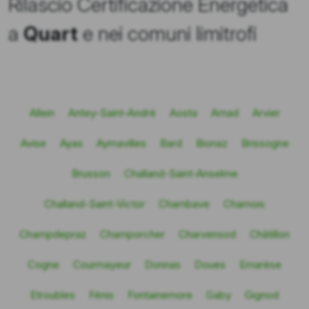
Rilascio Certificazione Energetica
a
Quart
e nei comuni limitrofi
Allein
Antey-Saint-André
Aosta
Arnad
Arvier
Avise
Ayas
Aymavilles
Bard
Bionaz
Brissogne
Brusson
Challand-Saint-Anselme
Challand-Saint-Victor
Chambave
Chamois
Champdepraz
Champorcher
Charvensod
Châtillon
Cogne
Courmayeur
Donnas
Doues
Emarèse
Etroubles
Fénis
Fontainemore
Gaby
Gignod