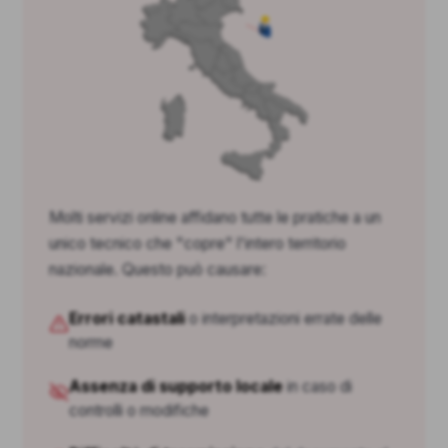
Molti servizi online affidano tutte le pratiche a un
unico tecnico che "copre" l'intero territorio
nazionale. Questo può causare:
Errori catastali
o interpretazioni errate delle
norme
Assenza di supporto locale
in caso di
controlli o modifiche