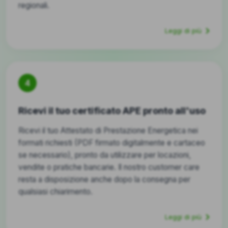
regionali.
Leggi di più
4
Ricevi il tuo certificato APE pronto all'uso
Ricevi il tuo Attestato di Prestazione Energetica nei
formati richiesti (PDF firmato digitalmente e cartaceo
se necessario), pronto da utilizzare per locazioni,
vendite o pratiche bancarie. Il nostro customer care
resta a disposizione anche dopo la consegna per
qualsiasi chiarimento.
Leggi di più