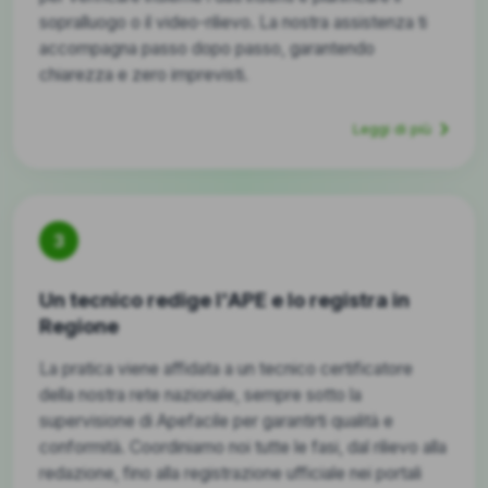
sopralluogo o il video-rilievo. La nostra assistenza ti
accompagna passo dopo passo, garantendo
chiarezza e zero imprevisti.
Leggi di più
3
Un tecnico redige l'APE e lo registra in
Regione
La pratica viene affidata a un tecnico certificatore
della nostra rete nazionale, sempre sotto la
supervisione di Apefacile per garantirti qualità e
conformità. Coordiniamo noi tutte le fasi, dal rilievo alla
redazione, fino alla registrazione ufficiale nei portali