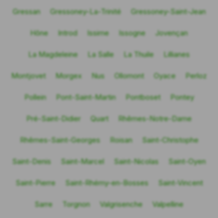
Gressan
Gressoney-La-Trinité
Gressoney-Saint-Jean
Hône
Introd
Issime
Issogne
Jovençan
La Magdeleine
La Salle
La Thuile
Lillianes
Montjovet
Morgex
Nus
Ollomont
Oyace
Perloz
Pollein
Pont-Saint-Martin
Pontboset
Pontey
Pré-Saint-Didier
Quart
Rhêmes-Notre-Dame
Rhêmes-Saint-Georges
Roisan
Saint-Christophe
Saint-Denis
Saint-Marcel
Saint-Nicolas
Saint-Oyen
Saint-Pierre
Saint-Rhémy-en-Bosses
Saint-Vincent
Sarre
Torgnon
Valgrisenche
Valpelline