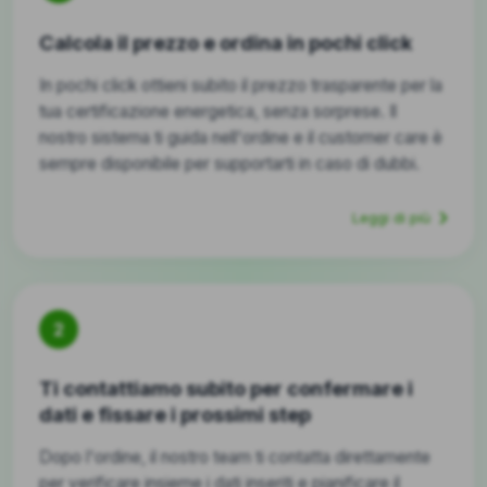
Calcola il prezzo e ordina in pochi click
In pochi click ottieni subito il prezzo trasparente per la
tua certificazione energetica, senza sorprese. Il
nostro sistema ti guida nell'ordine e il customer care è
sempre disponibile per supportarti in caso di dubbi.
Leggi di più
2
Ti contattiamo subito per confermare i
dati e fissare i prossimi step
Dopo l'ordine, il nostro team ti contatta direttamente
per verificare insieme i dati inseriti e pianificare il