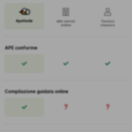
Apefacile
Altri servizi
Tecnico
online
classico
APE conforme
Compilazione guidata online
?
?