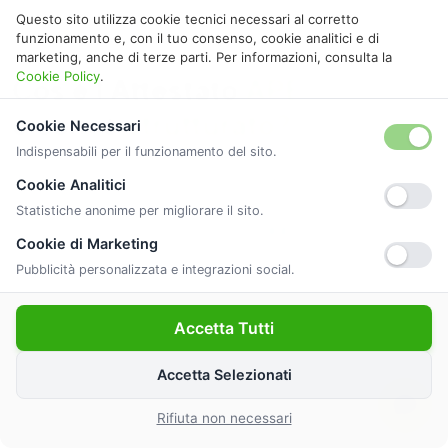
Questo sito utilizza cookie tecnici necessari al corretto
GUIDA ALLA CERTIFICAZIONE
funzionamento e, con il tuo consenso, cookie analitici e di
marketing, anche di terze parti. Per informazioni, consulta la
Cookie Policy
.
Cos'è l'Attestato
APE
e com'è
strutturato?
Cookie Necessari
Indispensabili per il funzionamento del sito.
L'
Attestato di Prestazione Energetica
certifica il
Cookie Analitici
consumo energetico del tuo immobile. Redatto da tecnici
Statistiche anonime per migliorare il sito.
abilitati ENEA, classifica l'edificio da
A4
a
G
in base al
Cookie di Marketing
fabbisogno energetico.
Pubblicità personalizzata e integrazioni social.
Accetta Tutti
Ambiti di analisi principali
Accetta Selezionati
Rifiuta non necessari