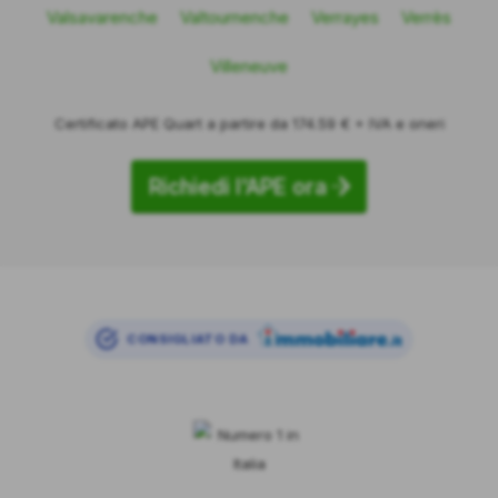
Valsavarenche
Valtournenche
Verrayes
Verrès
Villeneuve
Certificato APE Quart a partire da 174.59 € + IVA e oneri
Richiedi l'APE ora
CONSIGLIATO DA