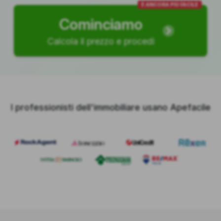
È ANCORA PIÙ FACILE
Cominciamo
Calcola il prezzo e procedi
I professionisti dell'immobiliare usano Apefacile