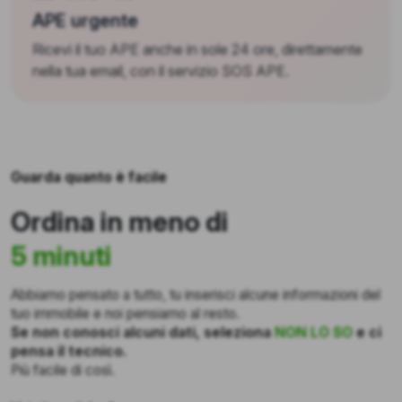
APE urgente
Ricevi il tuo APE anche in sole 24 ore, direttamente
nella tua email, con il servizio SOS APE.
Guarda quanto è facile
Ordina in meno di
5 minuti
Abbiamo pensato a tutto, tu inserisci alcune informazioni del
tuo immobile e noi pensiamo al resto.
Se non conosci alcuni dati, seleziona
NON LO SO
e ci
pensa il tecnico.
Più facile di così.