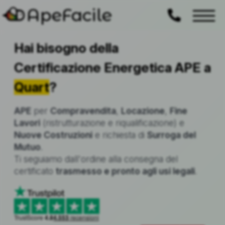
ApeFacile
Hai bisogno della
Certificazione Energetica APE a
Quart
?
APE
per
Compravendita
,
Locazione
,
Fine
Lavori
(ristrutturazione e riqualificazione) e
Nuove Costruzioni
e richiesta di
Surroga del
Mutuo
.
Ti seguiamo dall'ordine alla consegna del
certificato
trasmesso e pronto agli usi legali
.
TrustScore
4.8
4.553
recensioni