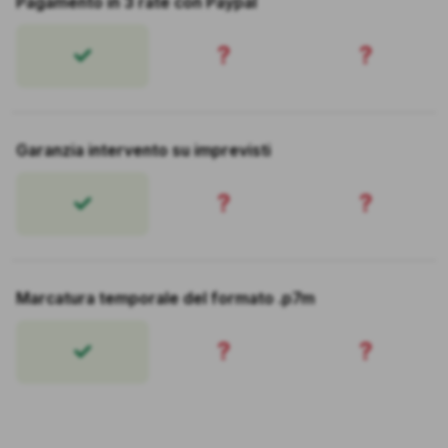
Pagamento in 3 rate con Paypal
?
?
Garanzia intervento su imprevisti
?
?
Marcatura temporale del formato .p7m
?
?