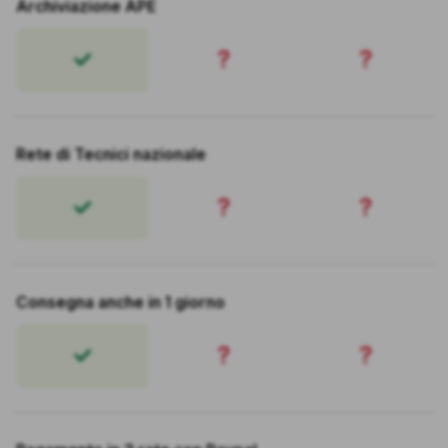
Archiviazione APE
?
?
Rete di Tecnici nazionale
?
?
Consegna anche in 1 giorno
?
?