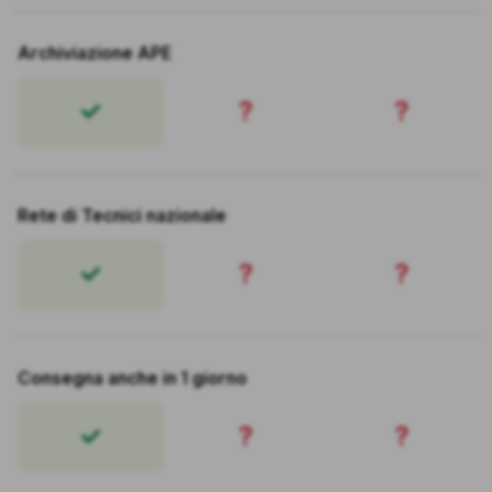
Archiviazione APE
?
?
Rete di Tecnici nazionale
?
?
Consegna anche in 1 giorno
?
?