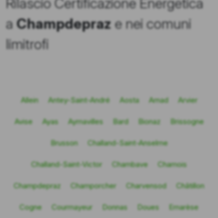
Rilascio Certificazione Energetica
a
Champdepraz
e nei comuni
limitrofi
Allein
Antey-Saint-André
Aosta
Arnad
Arvier
Avise
Ayas
Aymavilles
Bard
Bionaz
Brissogne
Brusson
Challand-Saint-Anselme
Challand-Saint-Victor
Chambave
Chamois
Champdepraz
Champorcher
Charvensod
Châtillon
Cogne
Courmayeur
Donnas
Doues
Emarèse