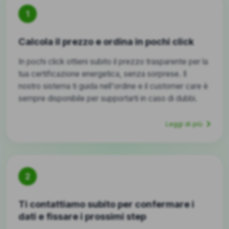
1
Calcola il prezzo e ordina in pochi click
In pochi click ottieni subito il prezzo trasparente per la
tua certificazione energetica, senza sorprese. Il
nostro sistema ti guida nell'ordine e il customer care è
sempre disponibile per supportarti in caso di dubbi.
Leggi di più
2
Ti contattiamo subito per confermare i
dati e fissare i prossimi step