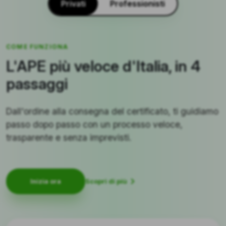
Privati
Professionisti
COME FUNZIONA
L'APE più veloce d'Italia, in 4
passaggi
Dall'ordine alla consegna del certificato, ti guidiamo
passo dopo passo con un processo veloce,
trasparente e senza imprevisti.
Scopri di più
Inizia ora