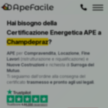
ApeFacile
Hai bisogno della
Certificazione Energetica APE a
Champdepraz
?
APE
per
Compravendita
,
Locazione
,
Fine
Lavori
(ristrutturazione e riqualificazione) e
Nuove Costruzioni
e richiesta di
Surroga del
Mutuo
.
Ti seguiamo dall'ordine alla consegna del
certificato
trasmesso e pronto agli usi legali
.
TrustScore
4.8
4.550
recensioni