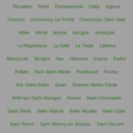
Etroubles
Fénis
Fontainemore
Gaby
Gignod
Gressan
Gressoney-La-Trinité
Gressoney-Saint-Jean
Hône
Introd
Issime
Issogne
Jovençan
La Magdeleine
La Salle
La Thuile
Lillianes
Montjovet
Morgex
Nus
Ollomont
Oyace
Perloz
Pollein
Pont-Saint-Martin
Pontboset
Pontey
Pré-Saint-Didier
Quart
Rhêmes-Notre-Dame
Rhêmes-Saint-Georges
Roisan
Saint-Christophe
Saint-Denis
Saint-Marcel
Saint-Nicolas
Saint-Oyen
Saint-Pierre
Saint-Rhémy-en-Bosses
Saint-Vincent