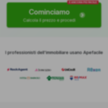
È ANCORA PIÙ FACILE
Cominciamo
Calcola il prezzo e procedi
I professionisti dell'immobiliare usano Apefacile