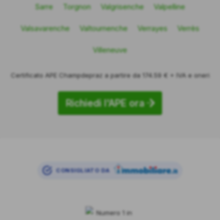
Sarre
Torgnon
Valgrisenche
Valpelline
Valsavarenche
Valtournenche
Verrayes
Verrès
Villeneuve
Certificato APE Champdepraz a partire da 174.59 € + IVA e oneri
Richiedi l'APE ora
CONSIGLIATO DA