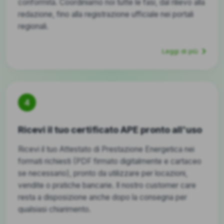
conformità. Coordiniamo noi tutte le fasi, dal rilievo alla
redazione, fino alla registrazione ufficiale nei portali
regionali.
Leggi di più
4
Ricevi il tuo certificato APE pronto all'uso
Ricevi il tuo Attestato di Prestazione Energetica nei
formati richiesti (PDF firmato digitalmente e cartaceo
se necessario), pronto da utilizzare per locazioni,
vendite o pratiche bancarie. Il nostro customer care
resta a disposizione anche dopo la consegna per
qualsiasi chiarimento.