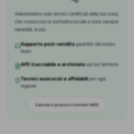
Selezioniamo solo tecnici certificati della tua zona,
che conoscono la normativa locale e sono sempre
reperibili. In più:
Supporto post-vendita
garantito dal nostro
team
APE tracciabile e archiviato
sul tuo territorio
Tecnici assicurati e affidabili
per ogni
regione
Calcola il prezzo e richiedi l'APE