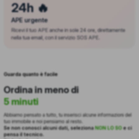
24h 🔥
APE urgente
Ricevi il tuo APE anche in sole 24 ore, direttamente
nella tua email, con il servizio SOS APE.
Guarda quanto è facile
Ordina in meno di
5 minuti
Abbiamo pensato a tutto, tu inserisci alcune informazioni del
tuo immobile e noi pensiamo al resto.
Se non conosci alcuni dati, seleziona
NON LO SO
e ci
pensa il tecnico.