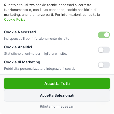
Questo sito utilizza cookie tecnici necessari al corretto
funzionamento e, con il tuo consenso, cookie analitici e di
marketing, anche di terze parti. Per informazioni, consulta la
GUIDA ALLA CERTIFICAZIONE
Cookie Policy
.
Cos'è l'Attestato
APE
Cookie Necessari
Indispensabili per il funzionamento del sito.
e com'è
strutturato?
Cookie Analitici
Statistiche anonime per migliorare il sito.
L'
Attestato di Prestazione Energetica
certifica il
Cookie di Marketing
consumo energetico del tuo immobile. Redatto da tecnici
Pubblicità personalizzata e integrazioni social.
abilitati ENEA, classifica l'edificio da
A4
a
G
in base al
fabbisogno energetico.
Accetta Tutti
Ambiti di analisi principali
Accetta Selezionati
Rifiuta non necessari