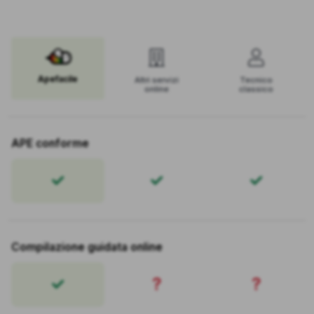
Apefacile
Altri servizi
Tecnico
online
classico
APE conforme
Compilazione guidata online
?
?