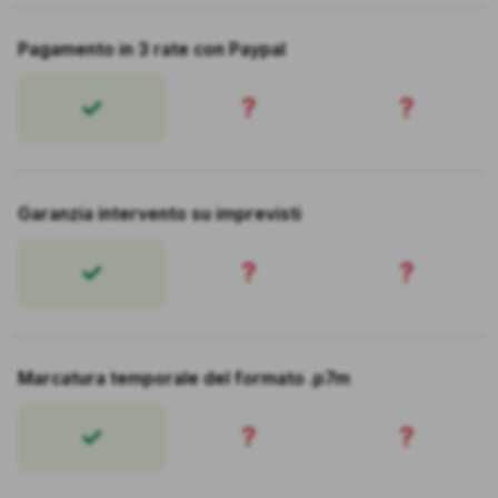
Pagamento in 3 rate con Paypal
?
?
Garanzia intervento su imprevisti
?
?
Marcatura temporale del formato .p7m
?
?