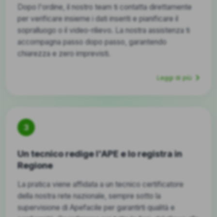
Dopo l'ordine, il nostro team ti contatta direttamente
per verificare insieme i dati inseriti e pianificare il
sopralluogo o il video-rilievo. La nostra assistenza ti
accompagna passo dopo passo, garantendo
chiarezza e zero imprevisti.
Leggi di più
3
Un tecnico redige l'APE e lo registra in
Regione
La pratica viene affidata a un tecnico certificatore
della nostra rete nazionale, sempre sotto la
supervisione di Apefacile per garantirti qualità e