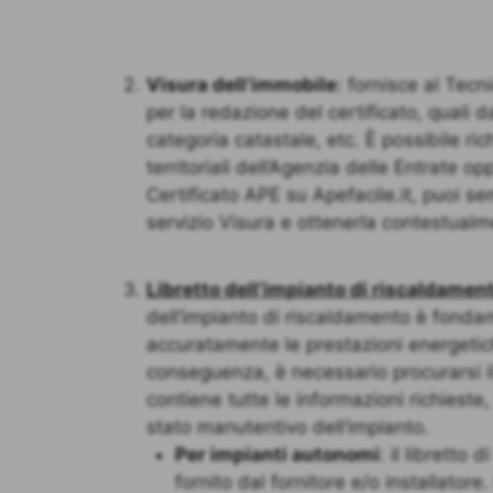
Visura dell’immobile
: fornisce al Tecn
per la redazione del certificato, quali da
categoria catastale, etc. È possibile rich
territoriali dell’Agenzia delle Entrate opp
Certificato APE su Apefacile.it, puoi s
servizio Visura e ottenerla contestualme
Libretto dell’impianto di riscaldamen
dell’impianto di riscaldamento è fonda
accuratamente le prestazioni energetic
conseguenza, è necessario procurarsi il 
contiene tutte le informazioni richieste, 
stato manutentivo dell’impianto.
Per impianti autonomi
: il libretto
fornito dal fornitore e/o installator