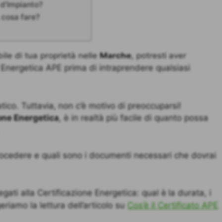
 d’Impianto?
 cosa fare?
ile di tua proprietà nelle
Marche
, potresti aver
 Energetica APE prima di intraprendere qualsiasi
co. Tuttavia, non c’è motivo di preoccuparsi!
one Energetica
, è in realtà più facile di quanto possa
.
cedere e quali sono i documenti necessari che dovrai
legati alla Certificazione Energetica: qual è la durata, i
eriamo la lettura dell’articolo su
Cos’è il Certificato APE