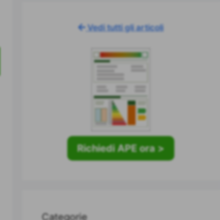
Vedi tutti gli articoli
Richiedi APE ora >
Categorie