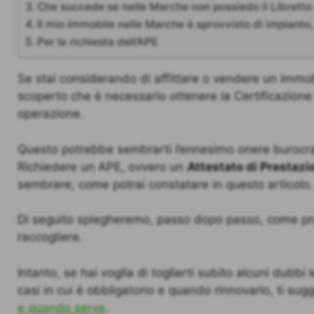
Che succede se nelle Marche non possiedo il Libretto
Il mio immobile nelle Marche è sprovvisto di impianto,
Per la richiesta dell’APE
Se stai considerando di affittare o vendere un immob
scoperto che è necessario ottenere la Certificazione
operazione.
Questo potrebbe sembrarti l’ennesimo onere burocrati
Richiedere un APE, ovvero un
Attestato di Prestazi
sembrare, come potrai constatare in questo articolo
Di seguito spiegheremo, passo dopo passo, come pro
raccogliere.
Intanto, se hai voglia di toglierti subito alcuni dubbi 
casi in cui è obbligatorio e quando rinnovarlo, ti sugg
e quando serve
.