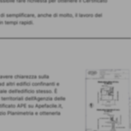
ssibile fare richiesta per ottenere il Certificato
di semplificare, anche di molto, il lavoro del
n tempi rapidi.
 avere chiarezza sulla
 altri edifici confinanti e
le dell’edificio stesso. È
 territoriali dell’Agenzia delle
tificato APE su Apefacile.it,
io Planimetria e ottenerla