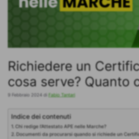
Richiedere un Certifi
cosa serve? Quanto 
9 Febbraio 2024
di
Fabio Tantari
Indice dei contenuti
Chi redige l’Attestato APE nelle Marche?
Documenti da procurarsi quando si richiede un Certif