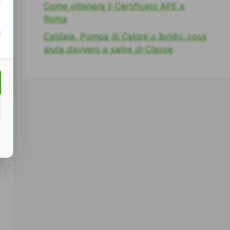
Come ottenere il Certificato APE a
Roma
Caldaia, Pompa di Calore o Ibrido: cosa
aiuta davvero a salire di Classe