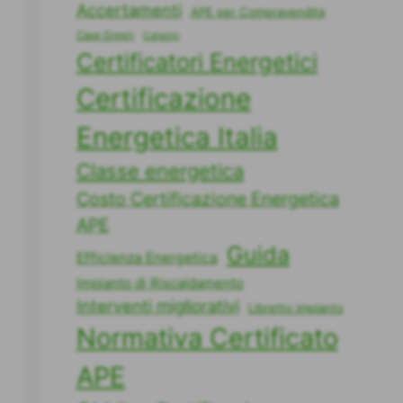
Accertamenti
APE per Compravendita
Case Green
Catasto
Certificatori Energetici
Certificazione
Energetica Italia
Classe energetica
Costo Certificazione Energetica
APE
Guida
Efficienza Energetica
Impianto di Riscaldamento
Interventi migliorativi
Libretto impianto
Normativa Certificato
APE