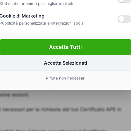
Statistiche anonime per migliorare il sito.
lità. Pertanto, il costo finale dovrà necessariamente
Cookie di Marketing
Pubblicità personalizzata e integrazioni social.
i un attestato APE, ti invitiamo a consultare
il nostro
Accetta Tutti
quando si richiede un
che
Accetta Selezionati
Rifiuta non necessari
umo energetico in condizioni standard del tuo immobile.
spensabile avere a disposizione alcuni documenti
ssime sezioni.
 necessari per la richiesta del tuo Certificato APE in