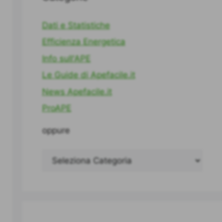
Dati e Statistiche
Efficienza Energetica
Info sull'APE
Le Guide di Apefacile.it
News Apefacile.it
ProAPE
oppure