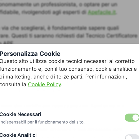
utonomamente un professionista, o optare per un
fidabile, rivolgendoti agli esperti di
Apefacile.it
.
via che sceglierai, è fondamentale sapere quali
are. Questi ti saranno richiesti dal Tecnico Certificatore
to APE.
Personalizza Cookie
 meno a farlo online? C’è un modo per ottenerlo gratis?
Questo sito utilizza cookie tecnici necessari al corretto
funzionamento e, con il tuo consenso, cookie analitici e
ramite
Apefacile.it
presenta numerosi
vantaggi
: la sua
di marketing, anche di terze parti. Per informazioni,
carsi esclusivamente alla redazione del certificato,
consulta la
Cookie Policy
.
e informazioni necessarie.
 costo del certificato realizzato con
Apefacile.it
è
Cookie Necessari
Indispensabili per il funzionamento del sito.
 che
non è possibile ottenere il tuo attestato APE
Cookie Analitici
 regionali da sostenere ed il Tecnico Certificatore deve