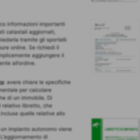
ico informazioni importanti
ti catastali aggiornati,
iederla tramite gli sportelli
ure online. Se richiedi il
emplicemente aggiungere il
nte all’ordine.
to
: avere chiare le specifiche
mentale per calcolare
he di un immobile. Di
relativo libretto, che
incluse quelle relative allo
 di un impianto autonomo viene
e. L’aggiornamento di