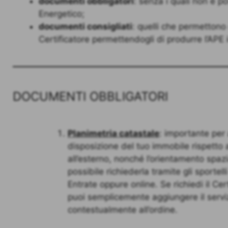
documenti obbligatori
: senza i quali non è po
Energetico;
documenti consigliati
: quelli che permettono 
Certificatore permettendogli di produrre l’APE i
DOCUMENTI OBBLIGATORI
Planimetria catastale
: importante per
disposizione del tuo immobile rispetto ad
all’esterno, nonché l’orientamento spazia
possibile richiederla tramite gli sportelli
Entrate oppure online. Se richiedi il Cer
puoi semplicemente aggiungere il serviz
contestualmente all’ordine.