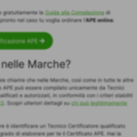
re gratuitamente la
Guida alla Compilazione
di
ronto nel caso tu voglia ordinare l’
APE online
.
ificazione APE
E nelle Marche?
le chiarire che nelle Marche, così come in tutte le altre
tato APE può essere compilato unicamente da Tecnici
lificati e autorizzati, in conformità con i criteri stabiliti
13
. Scopri ulteriori dettagli su
chi può legittimamente
e è identificare un Tecnico Certificatore qualificato
grado di elaborare per te il Certificato APE. Hai la