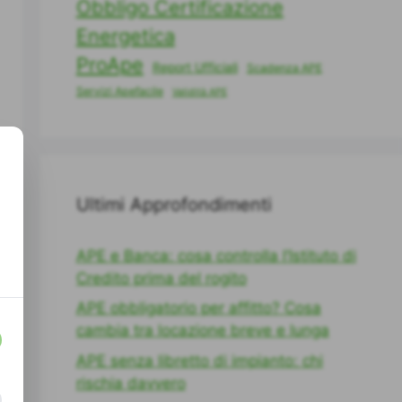
Obbligo Certificazione
Energetica
ProApe
Report Ufficiali
Scadenza APE
Servizi Apefacile
Validità APE
Ultimi Approfondimenti
APE e Banca: cosa controlla l’Istituto di
Credito prima del rogito
APE obbligatorio per affitto? Cosa
cambia tra locazione breve e lunga
APE senza libretto di impianto: chi
rischia davvero