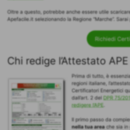
Oltre a questo, potrebbe anche essere utile scarica
Apefacile.it selezionando la Regione “Marche”. Sarai p
Richiedi Cert
Chi redige l’Attestato AP
Prima di tutto, è essenzia
regioni italiane, l’attes
Certificatori Energetici qua
dall’art. 2 del
DPR 75/20
redigere l’APE
.
Il primo passo da compier
nella tua area
che sia in 