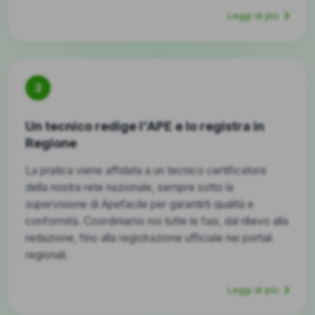
Leggi di più
3
Un tecnico redige l'APE e lo registra in
Regione
La pratica viene affidata a un tecnico certificatore
della nostra rete nazionale, sempre sotto la
supervisione di Apefacile per garantirti qualità e
conformità. Coordiniamo noi tutte le fasi, dal rilievo alla
redazione, fino alla registrazione ufficiale nei portali
regionali.
Leggi di più