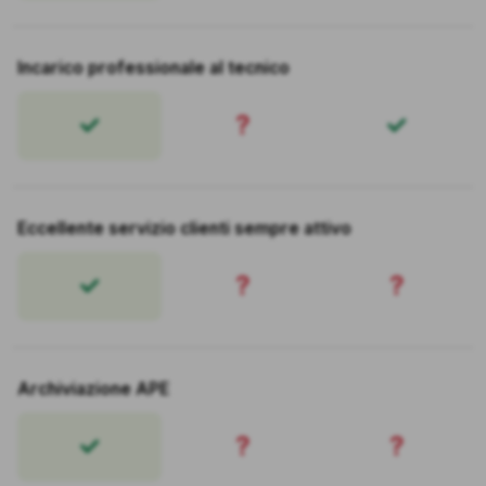
Incarico professionale al tecnico
?
Eccellente servizio clienti sempre attivo
?
?
Archiviazione APE
?
?