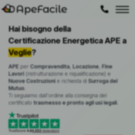
ApeFacile
Hai bisogno della
Certificazione Energetica APE a
Veglie
?
APE
per
Compravendita
,
Locazione
,
Fine
Lavori
(ristrutturazione e riqualificazione) e
Nuove Costruzioni
e richiesta di
Surroga del
Mutuo
.
Ti seguiamo dall'ordine alla consegna del
certificato
trasmesso e pronto agli usi legali
.
TrustScore
4.8
4.553
recensioni