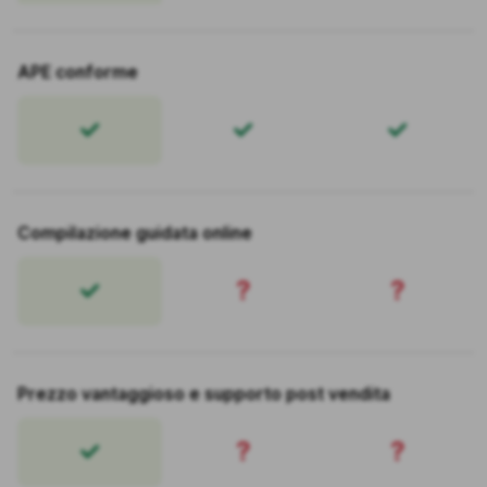
APE conforme
Compilazione guidata online
?
?
Prezzo vantaggioso e supporto post vendita
?
?