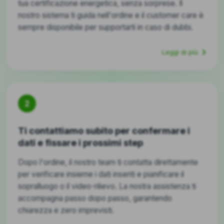
tua certificazione energetica, senza sorprese. Il
nostro sistema ti guida nell'ordine e il customer care è
sempre disponibile per supportarti in caso di dubbi.
Leggi di più
2
Ti contattiamo subito per confermare i
dati e fissare i prossimi step
Dopo l'ordine, il nostro team ti contatta direttamente
per verificare insieme i dati inseriti e pianificare il
sopralluogo o il video-rilievo. La nostra assistenza ti
accompagna passo dopo passo, garantendo
chiarezza e zero imprevisti.