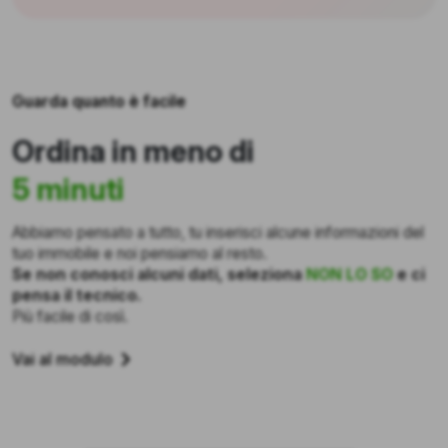
Guarda quanto è facile
Ordina in meno di
5 minuti
Abbiamo pensato a tutto, tu inserisci alcune informazioni del
tuo immobile e noi pensiamo al resto.
Se non conosci alcuni dati, seleziona
NON LO SO
e ci
pensa il tecnico.
Più facile di così.
Vai al modulo