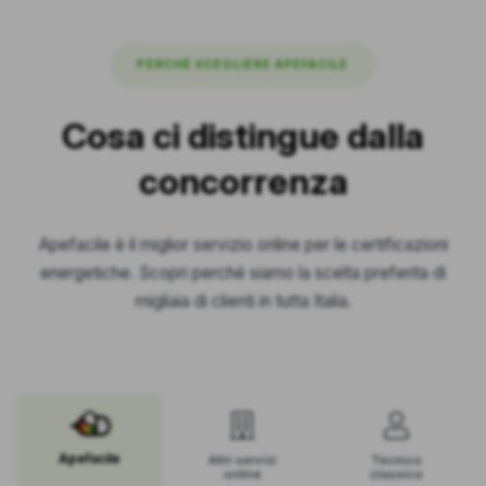
PERCHÉ SCEGLIERE APEFACILE
Cosa ci distingue dalla
concorrenza
Apefacile è il miglior servizio online per le certificazioni
energetiche. Scopri perché siamo la scelta preferita di
migliaia di clienti in tutta Italia.
Apefacile
Altri servizi
Tecnico
online
classico