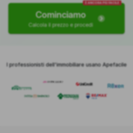
È ANCORA PIÙ FACILE
Cominciamo
Calcola il prezzo e procedi
I professionisti dell'immobiliare usano Apefacile