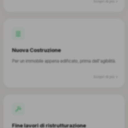
Scopri di più
Nuova Costruzione
Per un immobile appena edificato, prima dell'agibilità.
Scopri di più
Fine lavori di ristrutturazione