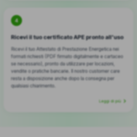
4
Ricevi il tuo certificato APE pronto all'uso
Ricevi il tuo Attestato di Prestazione Energetica nei
formati richiesti (PDF firmato digitalmente e cartaceo
se necessario), pronto da utilizzare per locazioni,
vendite o pratiche bancarie. Il nostro customer care
resta a disposizione anche dopo la consegna per
qualsiasi chiarimento.
Leggi di più