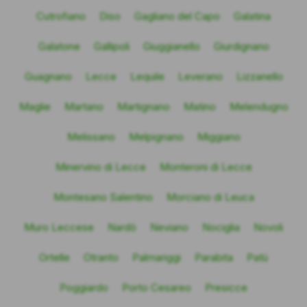
Cutrofiano
Diso
Gagliano del Capo
Galatina
Galatone
Gallipoli
Giuggianello
Giurdignano
Guagnano
Lecce
Lequile
Leverano
Lizzanello
Maglie
Martano
Martignano
Matino
Melendugno
Melissano
Melpignano
Miggiano
Minervino di Lecce
Monteroni di Lecce
Montesano Salentino
Morciano di Leuca
Muro Leccese
Nardò
Neviano
Nociglia
Novoli
Ortelle
Otranto
Palmariggi
Parabita
Patù
Poggiardo
Porto Cesareo
Presicce