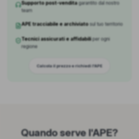
Supporto post-vendita
garantito dal nostro
team
APE tracciabile e archiviato
sul tuo territorio
Tecnici assicurati e affidabili
per ogni
regione
Calcola il prezzo e richiedi l'APE
Quando serve l'APE?