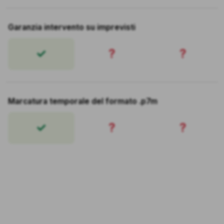
Garanzia intervento su imprevisti
?
?
Marcatura temporale del formato .p7m
?
?