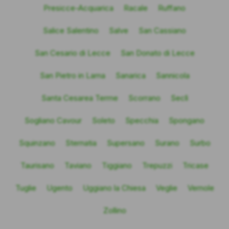
Presicce-Acquarica
Racale
Ruffano
Salice Salentino
Salve
San Cassiano
San Cesario di Lecce
San Donato di Lecce
San Pietro in Lama
Sanarica
Sannicola
Santa Cesarea Terme
Scorrano
Seclì
Sogliano Cavour
Soleto
Specchia
Spongano
Squinzano
Sternatia
Supersano
Surano
Surbo
Taurisano
Taviano
Tiggiano
Trepuzzi
Tricase
Tuglie
Ugento
Uggiano la Chiesa
Veglie
Vernole
Zollino