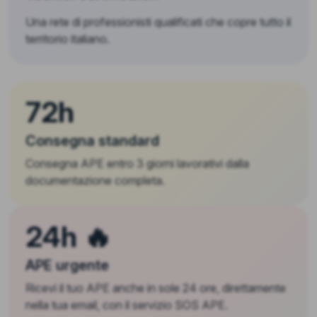
Una rete di professionisti qualificati che copre tutto il
territorio italiano.
72h
Consegna standard
Consegna APE entro 3 giorni lavorativi dalla
documentazione completa.
24h 🔥
APE urgente
Ricevi il tuo APE anche in sole 24 ore, direttamente
nella tua email, con il servizio SOS APE.