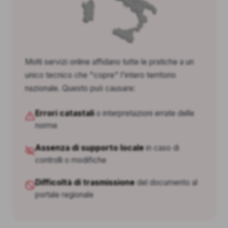
Molti servizi online affidano tutte le pratiche a un
unico tecnico che "copre" l'intero territorio
nazionale. Questo può causare:
Errori catastali
o interpretazioni errate delle
norme
Assenza di supporto locale
in caso di
controlli o modifiche
Difficoltà di trasmissione
del documento al
portale regionale