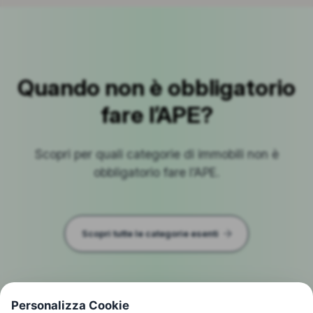
Quando non è obbligatorio
fare l’APE?
Scopri per quali categorie di immobili non è
obbligatorio fare l’APE.
Scopri tutte le categorie esenti
Personalizza Cookie