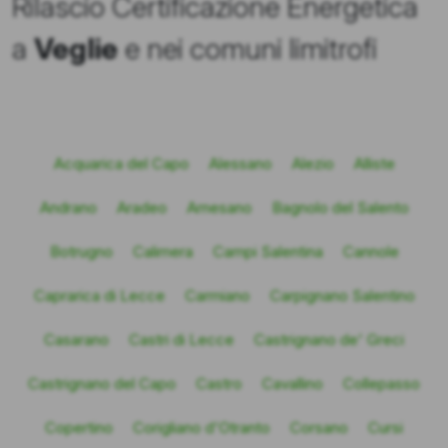
Rilascio Certificazione Energetica
a
Veglie
e nei comuni limitrofi
Acquarica del Capo
Alessano
Alezio
Alliste
Andrano
Aradeo
Arnesano
Bagnolo del Salento
Botrugno
Calimera
Campi Salentina
Cannole
Caprarica di Lecce
Carmiano
Carpignano Salentino
Casarano
Castri di Lecce
Castrignano de' Greci
Castrignano del Capo
Castro
Cavallino
Collepasso
Copertino
Corigliano d'Otranto
Corsano
Cursi