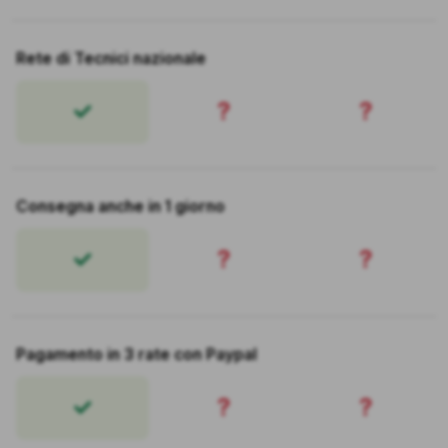
Rete di Tecnici nazionale
?
?
Consegna anche in 1 giorno
?
?
Pagamento in 3 rate con Paypal
?
?