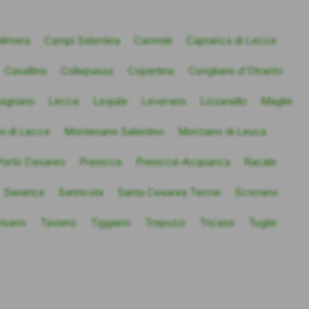
limera
Campi Salentina
Cannole
Caprarica di Lecce
Cavallino
Collepasso
Copertino
Corigliano d'Otranto
agnano
Lecce
Lequile
Leverano
Lizzanello
Maglie
i di Lecce
Montesano Salentino
Morciano di Leuca
Porto Cesareo
Presicce
Presicce-Acquarica
Racale
Sanarica
Sannicola
Santa Cesarea Terme
Scorrano
risano
Taviano
Tiggiano
Trepuzzi
Tricase
Tuglie