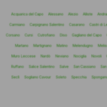
Acquarica del Capo
Alessano
Alezio
Alliste
Andr
Carmiano
Carpignano Salentino
Casarano
Castri di 
Corsano
Cursi
Cutrofiano
Diso
Gagliano del Capo
Martano
Martignano
Matino
Melendugno
Melis
Muro Leccese
Nardò
Neviano
Nociglia
Novoli
Ruffano
Salice Salentino
Salve
San Cassiano
San
Seclì
Sogliano Cavour
Soleto
Specchia
Spongan