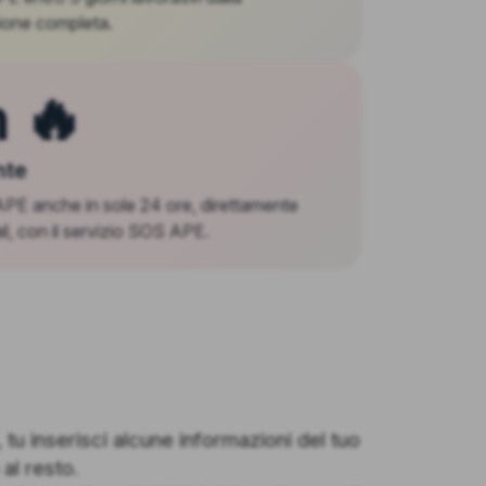
one completa.
 🔥
nte
 APE anche in sole 24 ore, direttamente
il, con il servizio SOS APE.
tu inserisci alcune informazioni del tuo
al resto.