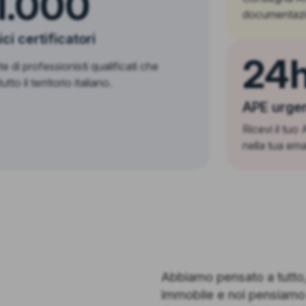
1.000
documentazi
ci certificatori
24h
e di professionisti qualificati che
tto il territorio italiano.
APE urge
Ricevi il tuo
nella tua ema
Abbiamo pensato a tutto, 
immobile e noi pensiamo 