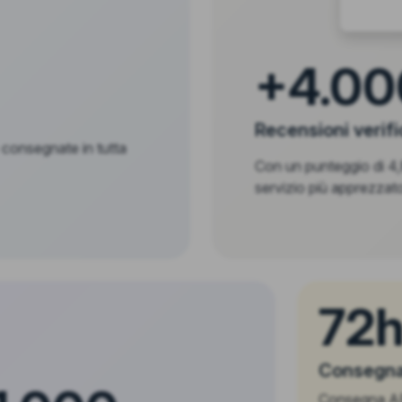
+4.00
Recensioni verif
 consegnate in tutta
Con un punteggio di 4,8
servizio più apprezzato
72
Consegna
Consegna APE