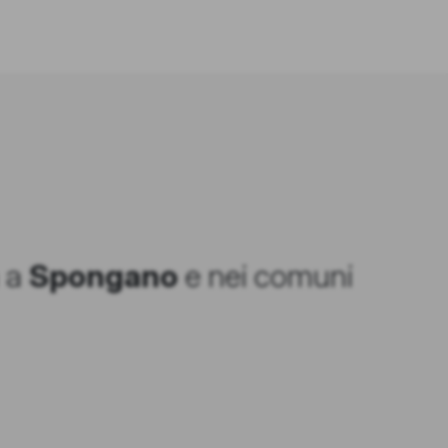
a a
Spongano
e nei comuni