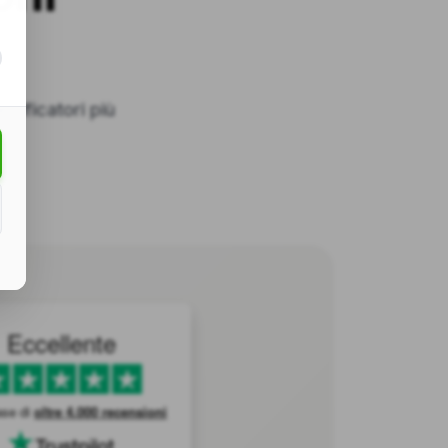
rtificatori più
Eccellente
ase di
oltre 4.000 recensioni