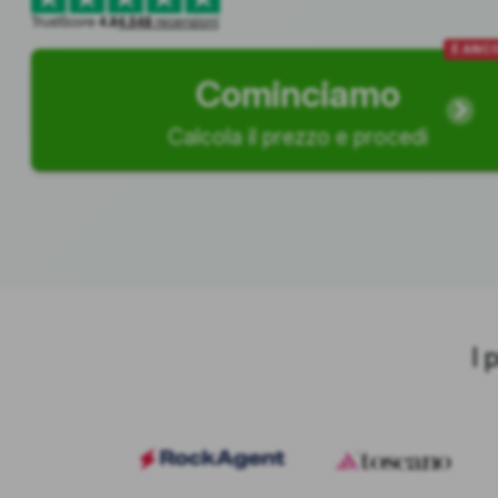
TrustScore
4.8
4.548
recensioni
È ANCO
Cominciamo
Calcola il prezzo e procedi
I 