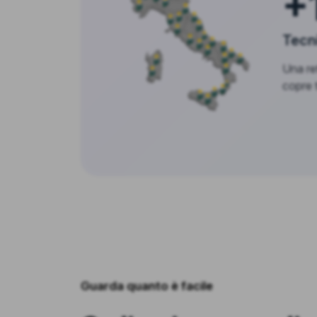
+
Tecni
Una ret
copre tu
Guarda quanto è facile