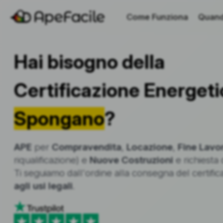
Come Funziona
Quand
Hai bisogno della
Certificazione Energeti
Spongano
?
APE
per
Compravendita
,
Locazione
,
Fine Lavor
riqualificazione) e
Nuove Costruzioni
e richiesta 
Ti seguiamo dall'ordine alla consegna del certifi
agli usi legali
.