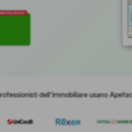
RA PIÙ FACILE
professionisti dell'immobiliare usano Apefac