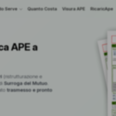
o Serve
Quanto Costa
Visura APE
RicaricApe
ca APE a
i
(ristrutturazione e
di
Surroga del Mutuo
.
cato
trasmesso e pronto