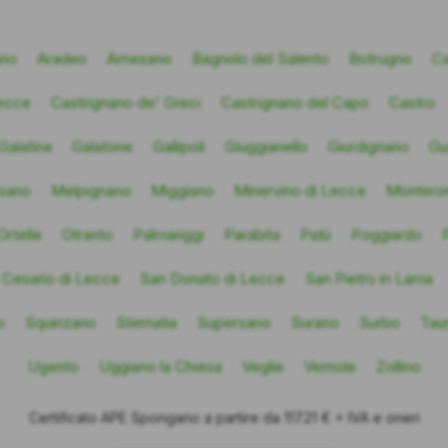
ano
Aradeo
Arnesano
Bagnolo del Salento
Botrugno
Ca
Lecce
Castrignano de' Greci
Castrignano del Capo
Castro
Galatina
Galatone
Gallipoli
Giuggianello
Giurdignano
Gu
sano
Melpignano
Miggiano
Minervino di Lecce
Monteron
Ortelle
Otranto
Palmariggi
Parabita
Patù
Poggiardo
 Cesario di Lecce
San Donato di Lecce
San Pietro in Lama
o
Squinzano
Sternatia
Supersano
Surano
Surbo
Tau
Ugento
Uggiano la Chiesa
Veglie
Vernole
Zollino
Certificato APE Spongano a partire da 117.21 € + IVA e oneri