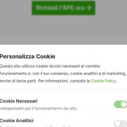
Richiedi l'APE ora
Personalizza Cookie
CONSIGLIATO DA
Questo sito utilizza cookie tecnici necessari al corretto
funzionamento e, con il tuo consenso, cookie analitici e di marketing,
anche di terze parti. Per informazioni, consulta la
Cookie Policy
.
Cookie Necessari
acile è il servizio n°
Indispensabili per il funzionamento del sito.
alia per le Certificazi
Cookie Analitici