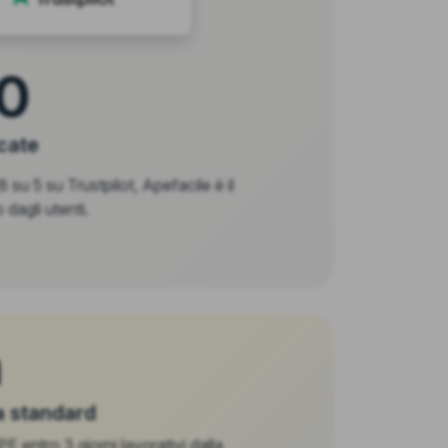
0
icate
 su 5 su Trustpilot, Apefacile è il
 dagli utenti.
h
 standard
 entro 3 giorni lavorativi dalla