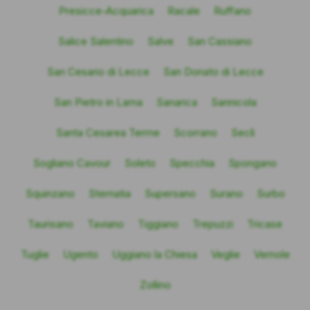
Presicce-Acquarica
Racale
Ruffano
Salice Salentino
Salve
San Cassiano
San Cesario di Lecce
San Donato di Lecce
San Pietro in Lama
Sanarica
Sannicola
Santa Cesarea Terme
Scorrano
Seclì
Sogliano Cavour
Soleto
Specchia
Spongano
Squinzano
Sternatia
Supersano
Surano
Surbo
Taurisano
Taviano
Tiggiano
Trepuzzi
Tricase
Tuglie
Ugento
Uggiano la Chiesa
Veglie
Vernole
Zollino