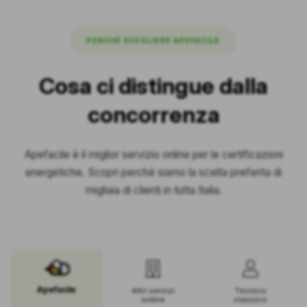
PERCHÉ SCEGLIERE APEFACILE
Cosa ci distingue dalla
concorrenza
Apefacile è il miglior servizio online per le certificazioni
energetiche. Scopri perché siamo la scelta preferita di
migliaia di clienti in tutta Italia.
Apefacile
Altri servizi
Tecnico
online
classico