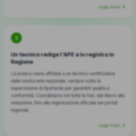
Leggi di più
3
Un tecnico redige l'APE e lo registra in
Regione
La pratica viene affidata a un tecnico certificatore
della nostra rete nazionale, sempre sotto la
supervisione di Apefacile per garantirti qualità e
conformità. Coordiniamo noi tutte le fasi, dal rilievo alla
redazione, fino alla registrazione ufficiale nei portali
regionali.
Leggi di più