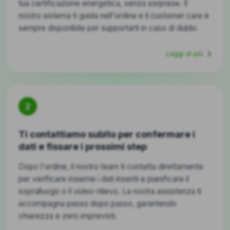
tua certificazione energetica, senza sorprese. Il
nostro sistema ti guida nell'ordine e il customer care è
sempre disponibile per supportarti in caso di dubbi.
Leggi di più
2
Ti contattiamo subito per confermare i
dati e fissare i prossimi step
Dopo l'ordine, il nostro team ti contatta direttamente
per verificare insieme i dati inseriti e pianificare il
sopralluogo o il video-rilievo. La nostra assistenza ti
accompagna passo dopo passo, garantendo
chiarezza e zero imprevisti.