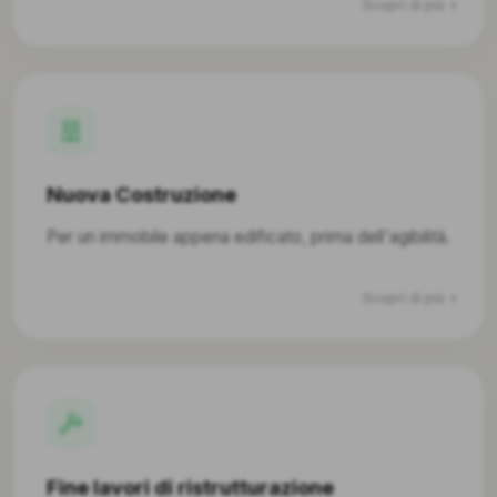
Scopri di più
Nuova Costruzione
Per un immobile appena edificato, prima dell'agibilità.
Scopri di più
Fine lavori di ristrutturazione