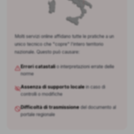
Molti servizi online affidano tutte le pratiche a un
unico tecnico che "copre" l'intero territorio
nazionale. Questo può causare:
Errori catastali
o interpretazioni errate delle
norme
Assenza di supporto locale
in caso di
controlli o modifiche
Difficoltà di trasmissione
del documento al
portale regionale