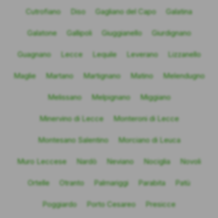
Cutrofiano
Diso
Gagliano del Capo
Galatina
Galatone
Gallipoli
Giuggianello
Giurdignano
Guagnano
Lecce
Lequile
Leverano
Lizzanello
Maglie
Martano
Martignano
Matino
Melendugno
Melissano
Melpignano
Miggiano
Minervino di Lecce
Monteroni di Lecce
Montesano Salentino
Morciano di Leuca
Muro Leccese
Nardò
Neviano
Nociglia
Novoli
Ortelle
Otranto
Palmariggi
Parabita
Patù
Poggiardo
Porto Cesareo
Presicce