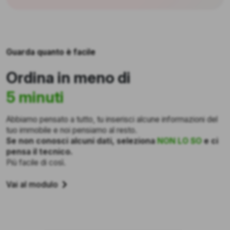
Guarda quanto è facile
Ordina in meno di
5 minuti
Abbiamo pensato a tutto, tu inserisci alcune informazioni del
tuo immobile e noi pensiamo al resto.
Se non conosci alcuni dati, seleziona
NON LO SO
e ci
pensa il tecnico.
Più facile di così.
Vai al modulo