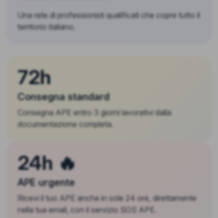
Una rete di professionisti qualificati che copre tutto il
territorio italiano.
72h
Consegna standard
Consegna APE entro 3 giorni lavorativi dalla
documentazione completa.
24h 🔥
APE urgente
Ricevi il tuo APE anche in sole 24 ore, direttamente
nella tua email, con il servizio SOS APE.