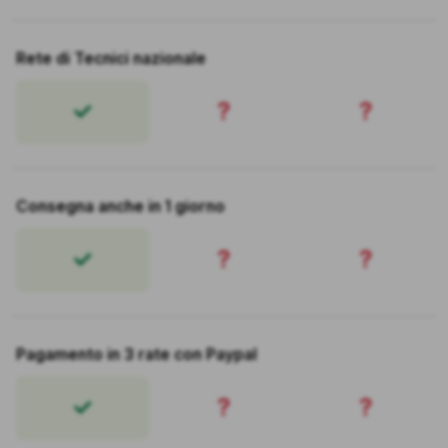
Rete di Tecnici nazionale
?
?
Consegna anche in 1 giorno
?
?
Pagamento in 3 rate con Paypal
?
?