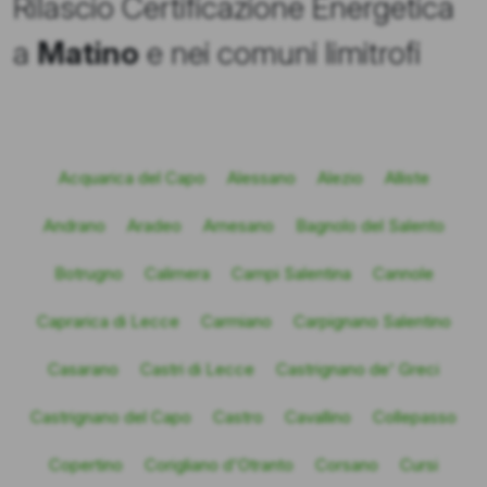
Rilascio Certificazione Energetica
a
Matino
e nei comuni limitrofi
Acquarica del Capo
Alessano
Alezio
Alliste
Andrano
Aradeo
Arnesano
Bagnolo del Salento
Botrugno
Calimera
Campi Salentina
Cannole
Caprarica di Lecce
Carmiano
Carpignano Salentino
Casarano
Castri di Lecce
Castrignano de' Greci
Castrignano del Capo
Castro
Cavallino
Collepasso
Copertino
Corigliano d'Otranto
Corsano
Cursi