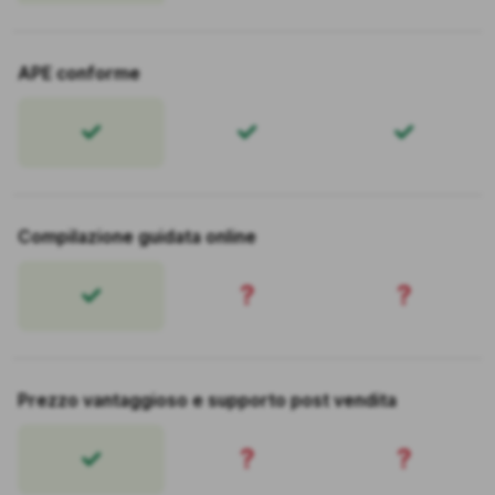
APE conforme
Compilazione guidata online
?
?
Prezzo vantaggioso e supporto post vendita
?
?