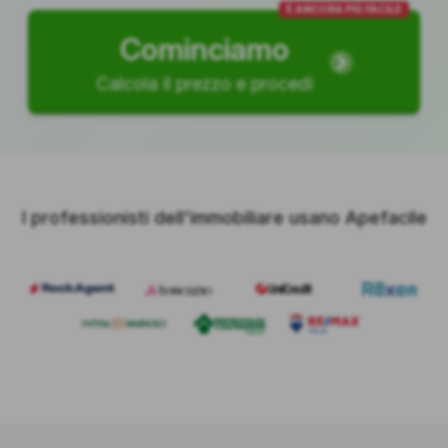
È ANCORA PIÙ FACILE
Cominciamo
Calcola il prezzo e procedi
I professionisti dell'immobiliare usano Apefacile