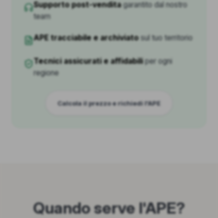
Supporto post-vendita
garantito dal nostro
team
APE tracciabile e archiviato
sul tuo territorio
Tecnici assicurati e affidabili
per ogni
regione
Calcola il prezzo e richiedi l'APE
Quando serve l'APE?