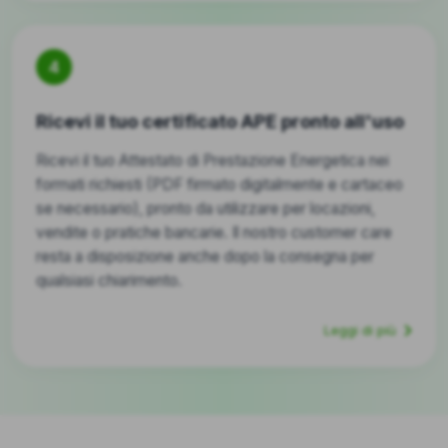
4
Ricevi il tuo certificato APE pronto all'uso
Ricevi il tuo Attestato di Prestazione Energetica nei
formati richiesti (PDF firmato digitalmente e cartaceo
se necessario), pronto da utilizzare per locazioni,
vendite o pratiche bancarie. Il nostro customer care
resta a disposizione anche dopo la consegna per
qualsiasi chiarimento.
Leggi di più