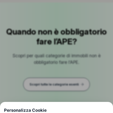
Quando non è obbligatorio
fare l’APE?
Scopri per quali categorie di immobili non è
obbligatorio fare l’APE.
Scopri tutte le categorie esenti
Personalizza Cookie