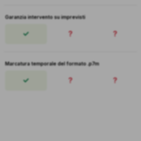
Garanzia intervento su imprevisti
?
?
Marcatura temporale del formato .p7m
?
?