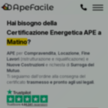
ApeFacile
Hai bisogno della
Certificazione Energetica APE a
Matino
?
APE
per
Compravendita
,
Locazione
,
Fine
Lavori
(ristrutturazione e riqualificazione) e
Nuove Costruzioni
e richiesta di
Surroga del
Mutuo
.
Ti seguiamo dall'ordine alla consegna del
certificato
trasmesso e pronto agli usi legali
.
TrustScore
4.8
4.541
recensioni