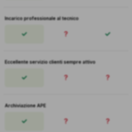
Incarico professionale al tecnico
?
Eccellente servizio clienti sempre attivo
?
?
Archiviazione APE
?
?