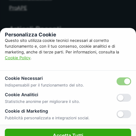
ProAPE
Articoli Recenti
Personalizza Cookie
Questo sito utilizza cookie tecnici necessari al corretto
funzionamento e, con il tuo consenso, cookie analitici e di
APE e Banca: cosa controlla l’Istituto di Credito
marketing, anche di terze parti. Per informazioni, consulta la
prima del rogito
Cookie Policy
.
APE obbligatorio per affitto? Cosa cambia tra
locazione breve e lunga
Cookie Necessari
APE senza libretto di impianto: chi rischia
Indispensabili per il funzionamento del sito.
davvero
Cookie Analitici
Come ottenere il Certificato APE a Roma
Statistiche anonime per migliorare il sito.
Caldaia, Pompa di Calore o Ibrido: cosa aiuta
Cookie di Marketing
davvero a salire di Classe
Pubblicità personalizzata e integrazioni social.
Accetta Tutti