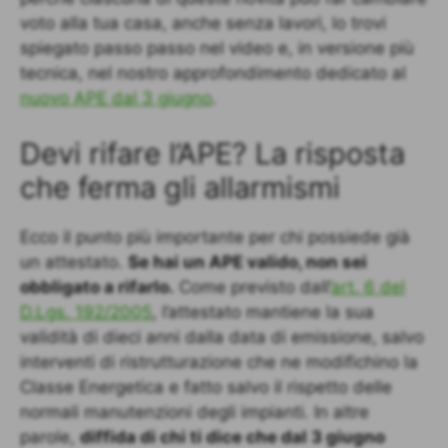
voto alla tua casa, anche senza lavori, lo trovi
spiegato passo passo nel video e, in versione più
tecnica, nel nostro approfondimento dedicato al
nuovo APE dal 3 giugno
.
Devi rifare l’APE? La risposta
che ferma gli allarmismi
Ecco il punto più importante per chi possiede già
un attestato.
Se hai un APE valido, non sei
obbligato a rifarlo.
Come previsto dall’
art. 6 del
D.Lgs. 192/2005
, l’attestato mantiene la sua
validità di dieci anni dalla data di emissione, salvo
interventi di ristrutturazione che ne modifichino la
Classe Energetica e fatto salvo il rispetto delle
normali manutenzioni degli impianti. In altre
parole,
diffida di chi ti dice che dal 3 giugno