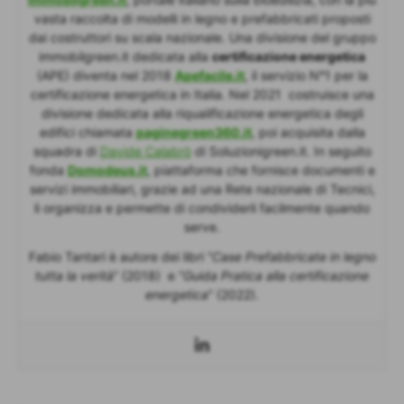
vasta raccolta di modelli in legno e prefabbricati proposti
dai costruttori su scala nazionale. Una divisione del gruppo
immobilgreen.it dedicata alla
certificazione energetica
(APE) diventa nel 2018
Apefacile.it
, il servizio N°1 per la
certificazione energetica in Italia. Nel 2021 costruisce una
divisione dedicata alla riqualificazione energetica degli
edifici chiamata
paginegreen360.it
, poi acquisita dalla
squadra di
Davide Calabrò
di Soluzionigreen.it. In seguito
fonda
Domodeus.it
, piattaforma che fornisce documenti e
servizi immobiliari, grazie ad una Rete nazionale di Tecnici,
li organizza e permette di condividerli facilmente quando
serve.
Fabio Tantari è autore dei libri “
Case Prefabbricate in legno
tutta la verità
” (2018) e “
Guida Pratica alla certificazione
energetica
” (2022).