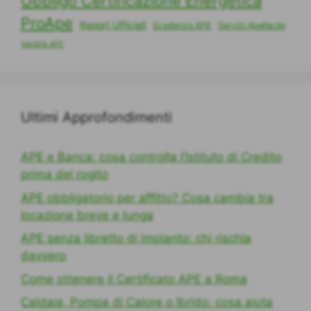
Obbligo Certificazione Energetica
ProApe
Report Ufficiali
Scadenza APE
Servizi Apefacile
Validità APE
Ultimi Approfondimenti
APE e Banca: cosa controlla l’Istituto di Credito
prima del rogito
APE obbligatorio per affitto? Cosa cambia tra
locazione breve e lunga
APE senza libretto di impianto: chi rischia
davvero
Come ottenere il Certificato APE a Roma
Caldaia, Pompa di Calore o Ibrido: cosa aiuta