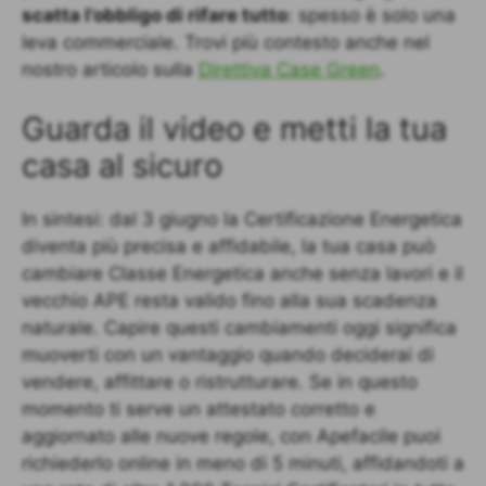
scatta l’obbligo di rifare tutto
: spesso è solo una
leva commerciale. Trovi più contesto anche nel
nostro articolo sulla
Direttiva Case Green
.
Guarda il video e metti la tua
casa al sicuro
In sintesi: dal 3 giugno la Certificazione Energetica
diventa più precisa e affidabile, la tua casa può
cambiare Classe Energetica anche senza lavori e il
vecchio APE resta valido fino alla sua scadenza
naturale. Capire questi cambiamenti oggi significa
muoverti con un vantaggio quando deciderai di
vendere, affittare o ristrutturare. Se in questo
momento ti serve un attestato corretto e
aggiornato alle nuove regole, con Apefacile puoi
richiederlo online in meno di 5 minuti, affidandoti a