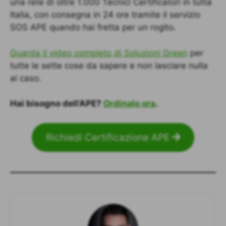
una rete di oltre 1.000 Tecnici Certificatori in tutta
Italia, con consegna in 24 ore tramite il servizio
SOS APE quando hai fretta per un rogito.
Guarda il video completo di Soluzioni Green
per
tutte le sette cose da sapere e non lasciare nulla
al caso.
Hai bisogno dell’APE?
Ordinalo ora
.
Richiedi Certificazione APE