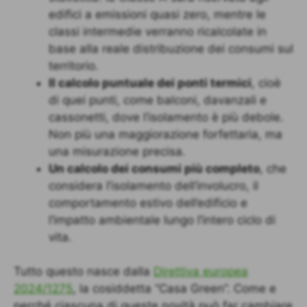
edifici a emissioni quasi zero, mentre le
classi intermedie verranno ricalcolate in
base alla reale distribuzione dei consumi sul
territorio.
Il calcolo puntuale dei ponti termici
, cioè
di quei punti, come balconi, davanzali e
cassonetti, dove l’isolamento è più debole.
Non più una maggiorazione forfettaria, ma
una misurazione precisa.
Un calcolo dei consumi più completo
, che
considera l’isolamento dell’involucro, il
comportamento estivo dell’edificio e
l’impatto ambientale lungo l’intero ciclo di
vita.
Tutto questo nasce dalla
Direttiva europea
2024/1275
, la cosiddetta “Casa Green”. Come e
perché ciascuna di queste novità può far cambiare