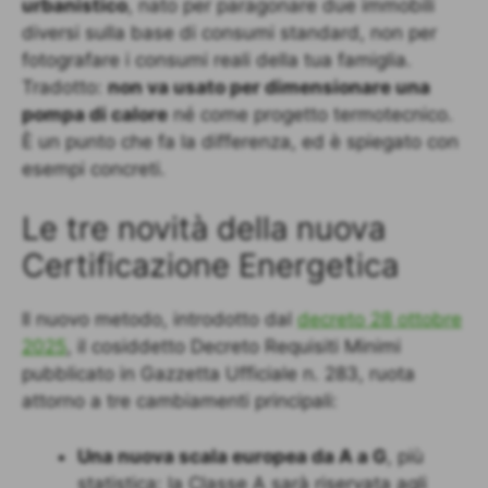
urbanistico
, nato per paragonare due immobili
diversi sulla base di consumi standard, non per
fotografare i consumi reali della tua famiglia.
Tradotto:
non va usato per dimensionare una
pompa di calore
né come progetto termotecnico.
È un punto che fa la differenza, ed è spiegato con
esempi concreti.
Le tre novità della nuova
Certificazione Energetica
Il nuovo metodo, introdotto dal
decreto 28 ottobre
2025
, il cosiddetto Decreto Requisiti Minimi
pubblicato in Gazzetta Ufficiale n. 283, ruota
attorno a tre cambiamenti principali:
Una nuova scala europea da A a G
, più
statistica: la Classe A sarà riservata agli