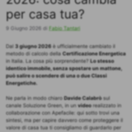
per casa tua?
9 Giugno 2026
di
Fabio Tantari
Dal
3 giugno 2026
è ufficialmente cambiato il
metodo di calcolo della
Certificazione Energetica
in Italia. La cosa più sorprendente?
Lo stesso
identico immobile, senza spostare un mattone,
può salire o scendere di una o due Classi
Energetiche.
Ne parla in modo chiaro
Davide Calabrò
sul
canale Soluzione Green, in un
video
realizzato in
collaborazione con Apefacile: qui sotto trovi una
sintesi, ma per capire davvero come proteggere il
valore di casa tua ti consigliamo di guardarlo per