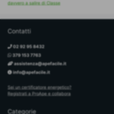
davvero a salire di Classe
Contatti
02 92 95 8432
379 153 7763
assistenza@apefacile.it
info@apefacile.it
Sei un certificatore energetico?
Registrati a ProApe e collabora
Categorie