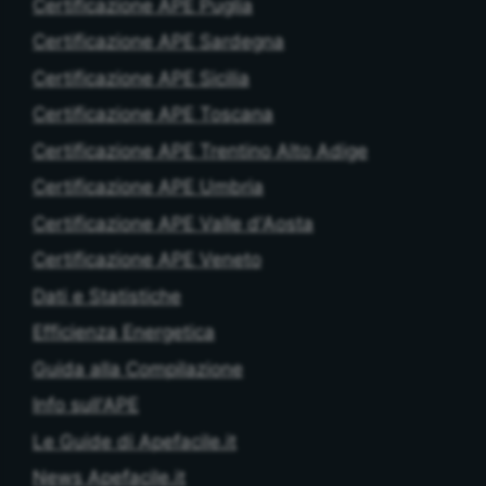
Certificazione APE Puglia
Certificazione APE Sardegna
Certificazione APE Sicilia
Certificazione APE Toscana
Certificazione APE Trentino Alto Adige
Certificazione APE Umbria
Certificazione APE Valle d'Aosta
Certificazione APE Veneto
Dati e Statistiche
Efficienza Energetica
Guida alla Compilazione
Info sull'APE
Le Guide di Apefacile.it
News Apefacile.it