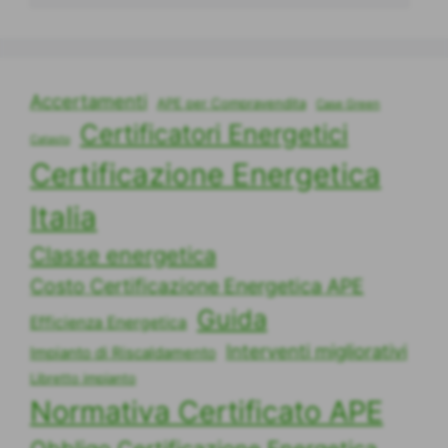
Accertamenti
APE per Compravendita
Case Green
Certificatori Energetici
Catasto
Certificazione Energetica
Italia
Classe energetica
Costo Certificazione Energetica APE
Guida
Efficienza Energetica
Interventi migliorativi
Impianto di Riscaldamento
Libretto impianto
Normativa Certificato APE