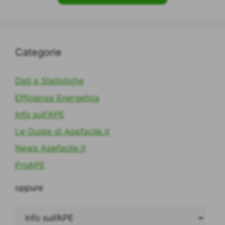
Categorie
Dati e Statistiche
Efficienza Energetica
Info sull'APE
Le Guide di Apefacile.it
News Apefacile.it
ProAPE
oppure