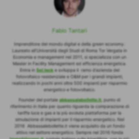
Fabio Tantari
Imprenditore del mondo digital e della green economy.
Laureato all’Università degli Studi di Roma Tor Vergata in
Economia e management nel 2011, si specializza con un
Master in Facility Management ed efficienza energetica.
Entra in
Sol.teck
e sviluppa il ramo d’azienda del
fotovoltaico residenziale e O&M per i grandi impianti,
realizzando in pochi anni oltre 500 impianti per risparmio
energetico e fotovoltaico.
Founder del portale
abbassalebollette.it
, punto di
riferimento in Italia per quanto riguarda la comparazione di
tariffe luce e gas e la più evoluta piattaforma per la
simulazione di impianti per il risparmio energetico. Nel
2016 Abbassalebollette.it viene acquisito da un fondo
attivo nel settore energetico. Sempre nel 2016 fonda
Immobilgreen.it
, portale italiano sulla bioedilizia, con la più