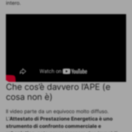
intero.
Che cos’è davvero l’APE (e
cosa non è)
Il video parte da un equivoco molto diffuso.
L’
Attestato di Prestazione Energetica è uno
strumento di confronto commerciale e