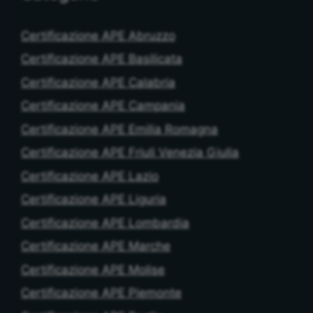
Certificazione APE Abruzzo
Certificazione APE Basilicata
Certificazione APE Calabria
Certificazione APE Campania
Certificazione APE Emilia Romagna
Certificazione APE Friuli Venezia Giulia
Certificazione APE Lazio
Certificazione APE Liguria
Certificazione APE Lombardia
Certificazione APE Marche
Certificazione APE Molise
Certificazione APE Piemonte