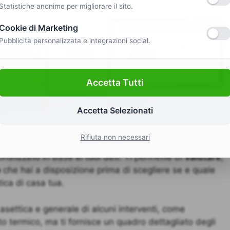
Statistiche anonime per migliorare il sito.
Cookie di Marketing
Pubblicità personalizzata e integrazioni social.
Accetta Tutti
Accetta Selezionati
Rifiuta non necessari
nalizzato in base ai tuoi dati. Ti permette di
valutare
,
o
che hai a disposizione prima di scegliere se e quale
ica di casa tua.
asettica e generale di alcuni interventi, come
to termico, ma ti fornisce un quadro dettagliato degli