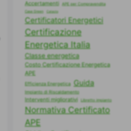
Accertamenti
APE per Compravendita
Case Green
Catasto
Certificatori Energetici
Certificazione
Energetica Italia
Classe energetica
Costo Certificazione Energetica
APE
Guida
Efficienza Energetica
Impianto di Riscaldamento
Interventi migliorativi
Libretto impianto
Normativa Certificato
APE