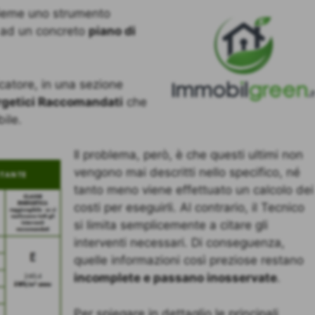
sieme uno strumento
e ad un concreto
piano di
ficatore, in una sezione
rgetici Raccomandati
che
ile.
Il problema, però, è che questi ultimi non
vengono mai descritti nello specifico, né
tanto meno viene effettuato un calcolo dei
costi per eseguirli. Al contrario, il Tecnico
si limita semplicemente a citare gli
interventi necessari. Di conseguenza,
quelle informazioni così preziose restano
incomplete e passano inosservate
.
Per spiegare in dettaglio le principali