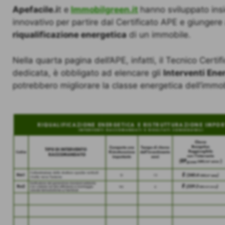
Apefacile.i
t e
Immobilgreen.it
hanno sviluppato in
innovativo per partire dal Certificato APE e giunger
riqualificazione energetica
di un immobile.
Nella quarta pagina dell’APE, infatti, il Tecnico Certi
dedicata, è obbligato ad elencare gli
Interventi Ene
potrebbero migliorare la classe energetica dell’immob