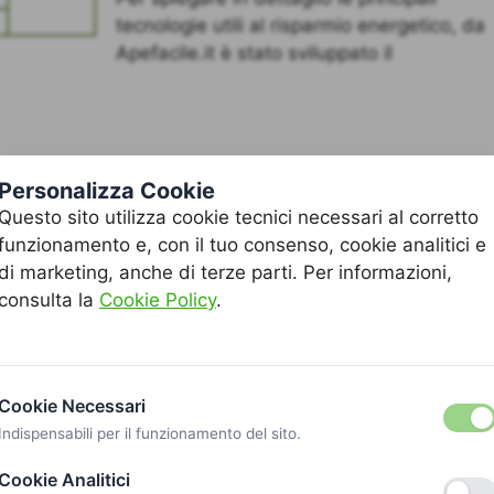
tecnologie utili al risparmio energetico, da
Apefacile.it è stato sviluppato il
Personalizza Cookie
i Migliorativi: lo strumento
Questo sito utilizza cookie tecnici necessari al corretto
nergetica di casa tua
funzionamento e, con il tuo consenso, cookie analitici e
di marketing, anche di terze parti. Per informazioni,
consulta la
Cookie Policy
.
derno Verde, è lo strumento che ti permette di capire i
ella tua casa e valutare il loro
impatto
sul tuo
Cookie Necessari
punti di vista ed ognuno di questi aspetti viene mostrato
Indispensabili per il funzionamento del sito.
Cookie Analitici