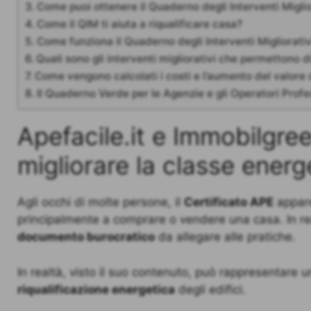
Come puoi ottenere il Quaderno degli Interventi Miglio
Come il QIM ti aiuta a riqualificare casa?
Come funziona il Quaderno degli Interventi Migliorativ
Quali sono gli interventi migliorativi che permettono d
Come vengono calcolati i costi e l’aumento del valore
Il Quaderno Verde per le Agenzie e gli Operatori Profe
Apefacile.it e Immobilgreen
migliorare la classe energ
Agli occhi di molte persone, il
Certificato APE
appare
principalmente a comprare o vendere una casa. In rea
documento burocratico
da allegare alle pratiche.
In realtà, visto il suo contenuto, può rappresentare 
riqualificazione energetica
degli edifici.