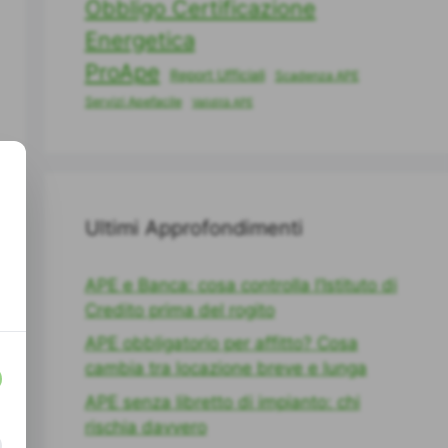
Obbligo Certificazione
Energetica
ProApe
Report Ufficiali
Scadenza APE
Servizi Apefacile
Validità APE
Ultimi Approfondimenti
APE e Banca: cosa controlla l’Istituto di
Credito prima del rogito
APE obbligatorio per affitto? Cosa
cambia tra locazione breve e lunga
APE senza libretto di impianto: chi
rischia davvero