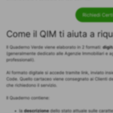
Richiedi Cert
Come il QIM ti aiuta a riqu
Il Quaderno Verde viene elaborato in 2 formati:
digit
(generalmente dedicato alle Agenzie Immobiliari e ag
professionali).
Al formato digitale si accede tramite link, inviato in
Code. Quello cartaceo viene consegnato ai Clienti de
che richiedono il servizio.
Il Quaderno contiene:
la
descrizione
dello stato attuale sulle caratte