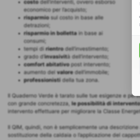
costo
dell’interventi, ovvero esborso
economico per l’acquisto;
risparmio
sul costo in base alle
detrazioni;
risparmio in bolletta
in base ai
consumi;
tempi di
rientro
dell’investimento;
grado d’
invasivit
à dell’intervento;
comfort abitativo
post intervento;
aumento del
valore
dell’immobile;
professionisti
della tua zona.
Il Quaderno Verde è tarato sulle tue esigenze e perso
con grande concretezza,
le possibilità di intervent
intervento effettuare per migliorare la Classe Energet
Il QIM, quindi, non è semplicemente una descrizione 
sostituzione della caldaia o l’applicazione del cappot