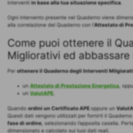
interventi
in base alla tua situazione specifica
.
Ogni intervento presente nel Quaderno viene dimension
alla correlazione del Quaderno con l’
Attestato di Pr
Come puoi ottenere il Qua
Migliorativi ed abbassare 
Per
ottenere il Quaderno degli Interventi Milgiorati
un
Attestato di Prestazione Energetica
, opp
un
ValutAPE
.
Quando
ordini un Certificato APE
oppure un
Valut
Questi dati vengono utilizzati per fornirti il Quaderno 
fase di ordine
, selezionando l’apposita casella. Per
dimensionato e calcolato sui tuoi dati reali.