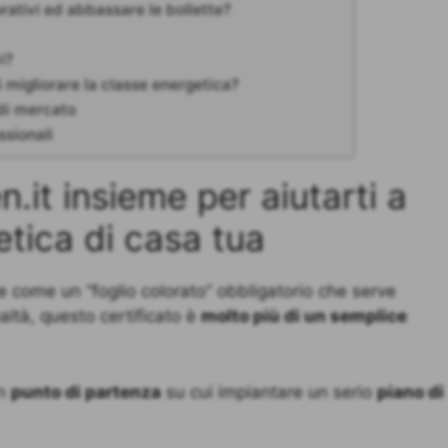
rativi ed abbassare le bollette?
i?
i migliorare la classe energetica?
 di mercato
ssionali
.it insieme per aiutarti a
etica di casa tua
 come un “foglio colorato” obbligatorio che serve
ltà, questo certificato è
molto più di un semplice
un
punto di partenza
su cui impiantare un serio
piano di