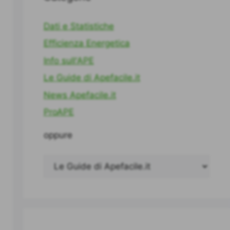
Dati e Statistiche
Efficienza Energetica
Info sull'APE
Le Guide di Apefacile.it
News Apefacile.it
ProAPE
oppure