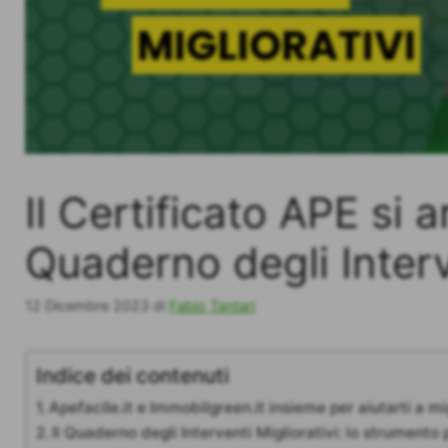
Il Certificato APE si a
Quaderno degli Interv
12 Dicembre 2023
di
Fabio Tantari
Indice dei contenuti
Apefacile.it e Immobilgreen.it insieme per aiutarti a mi
Il Quaderno degli Interventi Migliorativi: lo strumento