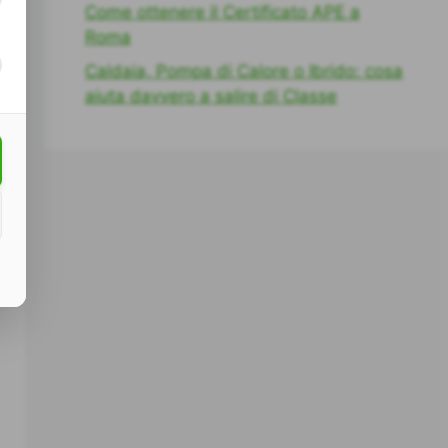
Come ottenere il Certificato APE a
Roma
Caldaia, Pompa di Calore o Ibrido: cosa
aiuta davvero a salire di Classe