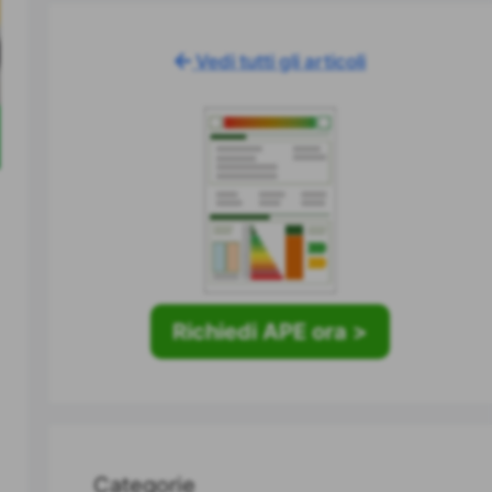
Vedi tutti gli articoli
Richiedi APE ora >
Categorie