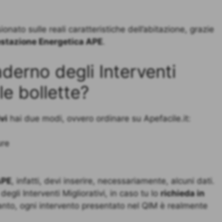
ato sulle reali caratteristiche dell’abitazione, grazie
estazione Energetica APE
.
derno degli Interventi
le bollette?
vi
hai due modi, ovvero ordinare su Apefacile.it:
ure
APE
, infatti, devi inserire, necessariamente, alcuni dati.
degli Interventi Migliorativi, in caso tu lo
richieda in
tanto, ogni intervento presentato nel QIM è realmente