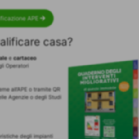
ificazione APE
alificare casa?
ale
e
cartaceo
li Operatori
sieme all’APE o tramite QR
lle Agenzie o degli Studi
ristiche degli impianti