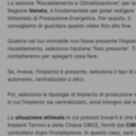
La sezione “Riscaldamento e Climatizzazione”, per la
Regione
Veneto
, è fondamentale per poter redigere
l’Attestato di Prestazione Energetica. Per questo, ti
consigliamo di guardare questo video fino alla fine.
Qualora nel tuo immobile non fosse presente l’impian
riscaldamento, seleziona l’opzione “Non presente”. Ti
contatteremo per spiegarti cosa fare.
Se, invece, l’impianto è presente, seleziona il tipo d
autonomo, centralizzato o altro.
Poi, seleziona la tipologia di Impianto di produzione
in cui l’impianto sia centralizzato, avrai bisogno de
La
situazione ottimale
in cui potresti trovarti è ch
Impianti Termici e della Chiave CIRCE, forniti dal
CIR
controllato dopo l’installazione. In questo caso, sarà