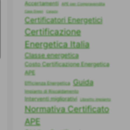
Accertamenti
APE per Compravendita
Case Green
Catasto
Certificatori Energetici
Certificazione
Energetica Italia
Classe energetica
Costo Certificazione Energetica
APE
Guida
Efficienza Energetica
Impianto di Riscaldamento
Interventi migliorativi
Libretto impianto
Normativa Certificato
APE