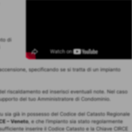
to di
i accensione, specificando se si tratta di un impianto
 del riscaldamento ed inserisci eventuali note. Nel caso
l supporto del tuo Amministratore di Condominio.
e tu sia già in possesso del Codice del Catasto Regionale
CE – Veneto
, e che l’impianto sia stato regolarmente
 sufficiente inserire il Codice Catasto e la Chiave CIRCE