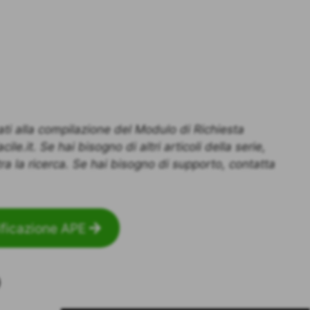
cati alla compilazione del Modulo di Richiesta
e.it. Se hai bisogno di altri articoli della serie,
tra la ricerca. Se hai bisogno di supporto, contatta
ificazione APE
o