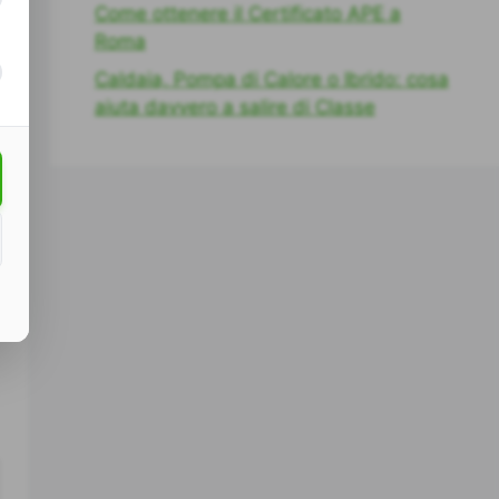
Come ottenere il Certificato APE a
Roma
Caldaia, Pompa di Calore o Ibrido: cosa
aiuta davvero a salire di Classe