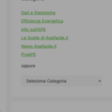
Dati e Statistiche
Efficienza Energetica
Info sull'APE
Le Guide di Apefacile.it
News Apefacile.it
ProAPE
oppure