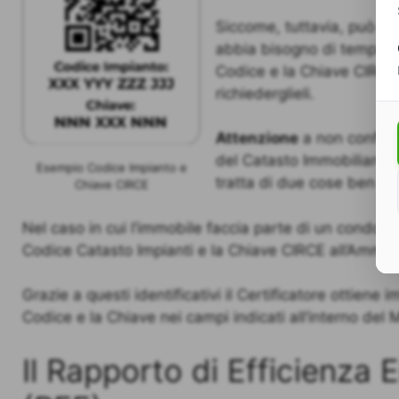
Siccome, tuttavia, può su
abbia bisogno di tempi tec
Codice e la Chiave CIRCE, 
richiederglieli.
Attenzione
a non confonde
del Catasto Immobiliare, f
Esempio Codice Impianto e
tratta di due cose ben dis
Chiave CIRCE
Nel caso in cui l’immobile faccia parte di un condomini
Codice Catasto Impianti e la Chiave CIRCE all’Ammin
Grazie a questi identificativi il Certificatore ottiene 
Codice e la Chiave nei campi indicati all’interno del 
Il Rapporto di Efficienza 