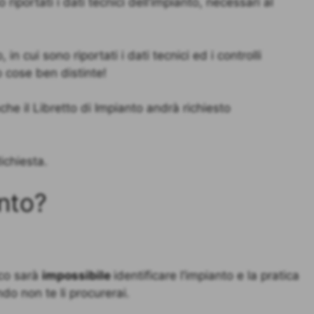
riportati i dati tecnici dell’impianto, necessari al
in cui sono riportati i dati tecnici ed i controlli
o cose ben distinte!
che il Libretto di Impianto andrà richiesto
ichiesta.
nto?
ico sarà
impossibile
identificare l’impianto e la pratica
do non te li procurerai.