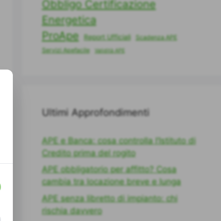
Obbligo Certificazione
Energetica
ProApe
Report Ufficiali
Scadenza APE
Servizi Apefacile
Validità APE
Ultimi Approfondimenti
APE e Banca: cosa controlla l’Istituto di
Credito prima del rogito
APE obbligatorio per affitto? Cosa
cambia tra locazione breve e lunga
APE senza libretto di impianto: chi
rischia davvero