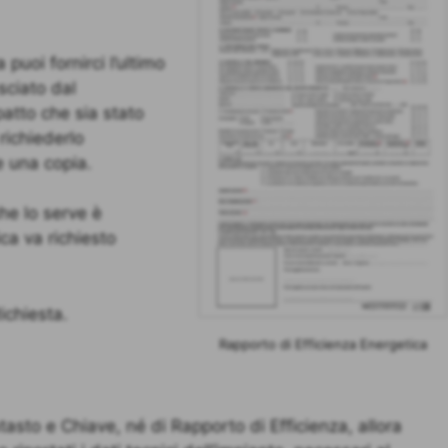
puoi fornirci l’ultimo
asciato dal
patto che sia stato
 richiederlo
e una copia.
che lo serve è
ica va richiesto
ichiesta.
Rapporto di Efficienza Energetica
asto e Chiave, né di Rapporto di Efficienza, allora