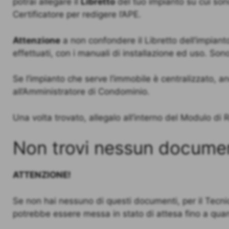
potrai allegare il
Libretto
del tuo impianto su cui sono 
Certificatore per redigere l’APE.
Attenzione
a non confondere il Libretto dell’impianto, 
effettuati, con i manuali di installazione ed uso. Son
Se l’impianto che serve l’immobile è centralizzato, an
all’Amministratore di Condominio.
Una volta trovato, allegalo all’interno del Modulo di R
Non trovi nessun docume
ATTENZIONE!
Se non hai nessuno di questi documenti, per il Tecn
potrebbe essere messa in stato di attesa fino a quan