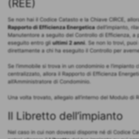
(REE)
Se non hai il Codice Catasto e la Chiave CIRCE, allora 
Rapporto di Efficienza Energetica
dell’impianto, ril
Manutentore a seguito del Controllo di Efficienza, a 
eseguito entro gli
ultimi 2 anni
. Se non lo trovi, puoi
direttamente a chi ha eseguito il Controllo per avern
Se l’immobile si trova in un condominio e l’impianto 
centralizzato, allora il Rapporto di Efficienza Energet
all’Amministratore di Condominio.
Una volta trovato, allegalo all’interno del Modulo di R
Il Libretto dell’impianto
Nel caso in cui non dovessi disporre né di Codice Cat