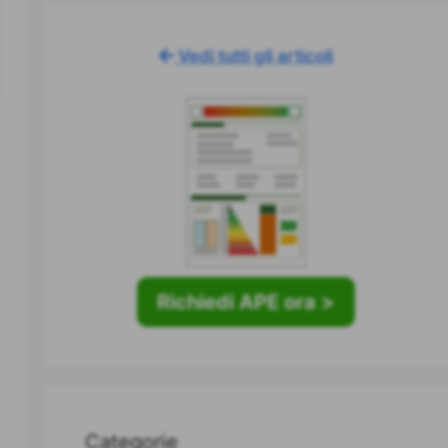
Vedi tutti gli articoli
Richiedi APE ora >
Categorie