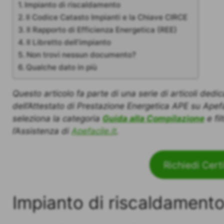
Impianto di riscaldamento
Il Codice Catasto Impianti e la Chiave CIRCE
Il Rapporto di Efficienza Energetica (REE)
Il Libretto dell’impianto
Non trovi nessun documento?
Qualche dato in più
Questo articolo fa parte di una serie di articoli dedi
dell’Attestato di Prestazione Energetica APE su Apefacil
seleziona la categoria
Guida alla Compilazione
e fil
l’Assistenza di
Apefacile.it
.
Richiedi Cert
Impianto di riscaldament