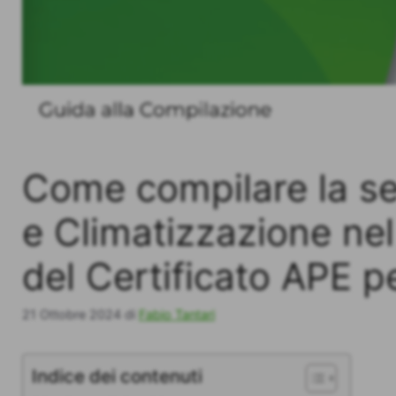
Come compilare la s
e Climatizzazione nel
del Certificato APE p
21 Ottobre 2024
di
Fabio Tantari
Indice dei contenuti