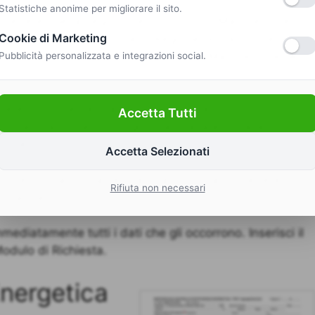
Statistiche anonime per migliorare il sito.
ccedere che, a seguito del Controllo, il Manutentore
Cookie di Marketing
nici per la registrazione in Regione prima di ottenere il
se non li trovi subito, contatta il tuo Manutentore per
Pubblicità personalizzata e integrazioni social.
re il Codice del Catasto Impianti Termici con i codici
Accetta Tutti
ormati da numero di foglio, particella e subalterno! Si
tinte.
Accetta Selezionati
o e l’impianto sia centralizzato, dovrai richiedere il
Rifiuta non necessari
istratore di Condominio.
immediatamente tutti i dati che gli occorrono. Inserisci il
Modulo di Richiesta.
Energetica