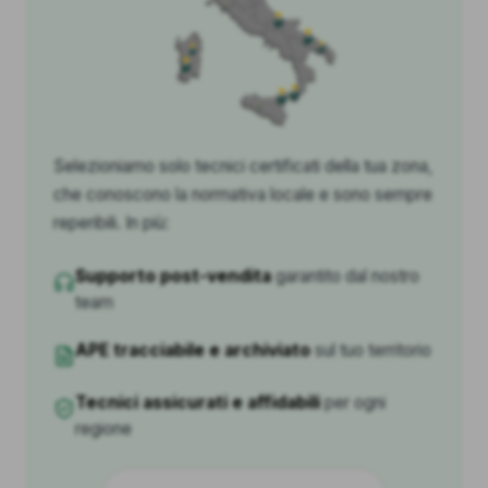
Selezioniamo solo tecnici certificati della tua zona,
che conoscono la normativa locale e sono sempre
reperibili. In più:
Supporto post-vendita
garantito dal nostro
team
APE tracciabile e archiviato
sul tuo territorio
Tecnici assicurati e affidabili
per ogni
regione