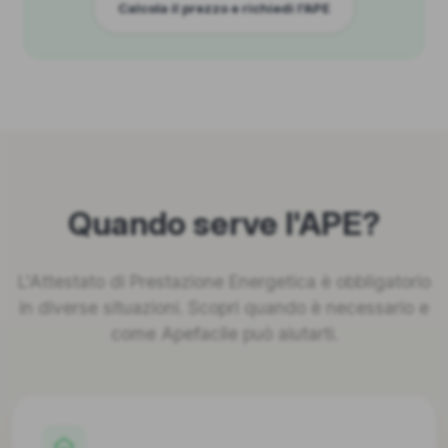
Calcola il prezzo e richiedi l'APE
Quando serve l'APE?
L'Attestato di Prestazione Energetica è obbligatorio
in diverse situazioni. Scopri quando è necessario e
come Apefacile può aiutarti.