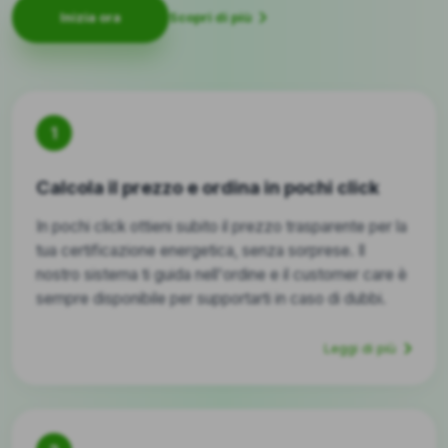
Scopri di più
Inizia ora
1
Calcola il prezzo e ordina in pochi click
In pochi click ottieni subito il prezzo trasparente per la
tua certificazione energetica, senza sorprese. Il
nostro sistema ti guida nell'ordine e il customer care è
sempre disponibile per supportarti in caso di dubbi.
Leggi di più