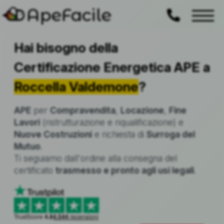
ApeFacile
Hai bisogno della
Certificazione Energetica APE a
Roccella Valdemone
?
APE
per
Compravendita
,
Locazione
,
Fine
Lavori
(ristrutturazione e riqualificazione) e
Nuove Costruzioni
e richiesta di
Surroga del
Mutuo
.
Ti seguiamo dall'ordine alla consegna del
certificato
trasmesso e pronto agli usi legali
.
TrustScore
4.8
4.544
recensioni