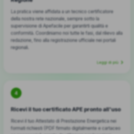
La pratica viene affidata a un tecnico certificatore
della nostra rete nazionale, sempre sotto la
supervisione di Apefacile per garantirti qualità e
conformità. Coordiniamo noi tutte le fasi, dal rilievo alla
redazione, fino alla registrazione ufficiale nei portali
regionali.
Leggi di più
4
Ricevi il tuo certificato APE pronto all'uso
Ricevi il tuo Attestato di Prestazione Energetica nei
formati richiesti (PDF firmato digitalmente e cartaceo