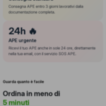
Consegna APE entro 3 giorni lavorativi dalla
documentazione completa.
24h 🔥
APE urgente
Ricevi il tuo APE anche in sole 24 ore, direttamente
nella tua email, con il servizio SOS APE.
Guarda quanto è facile
Ordina in meno di
5 minuti