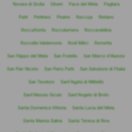
Novara di Sicilia
Oliveri
Pace del Mela
Pagliara
Patti
Pettineo
Piraino
Raccuja
Reitano
Roccafiorita
Roccalumera
Roccavaldina
Roccella Valdemone
Rodì Milici
Rometta
San Filippo del Mela
San Fratello
San Marco d'Alunzio
San Pier Niceto
San Piero Patti
San Salvatore di Fitalia
San Teodoro
Sant'Agata di Militello
Sant'Alessio Siculo
Sant'Angelo di Brolo
Santa Domenica Vittoria
Santa Lucia del Mela
Santa Marina Salina
Santa Teresa di Riva