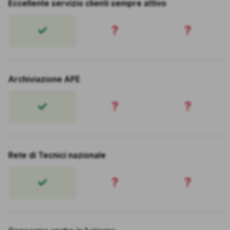
Eccellente servizio clienti sempre attivo
?
?
Archiviazione APE
?
?
Rete di Tecnici nazionale
?
?