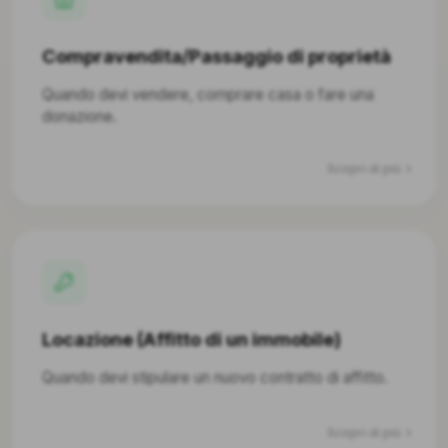
Compravendita/Passaggio di proprietà
Quando devi vendere, comprare casa o fare una
donazione.
Scopri di più
Locazione (Affitto di un immobile)
Quando devi stipulare un nuovo contratto di affitto.
Scopri di più