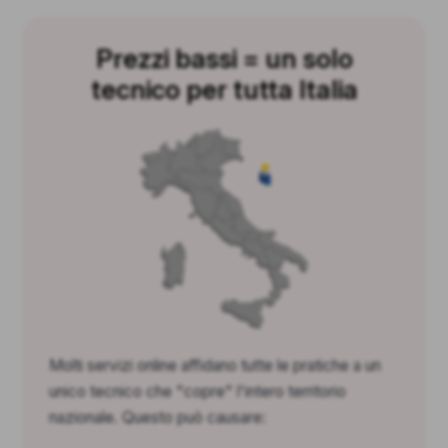
Prezzi bassi = un solo
tecnico per tutta Italia
Molti servizi online affidano tutte le pratiche a un
unico tecnico che "copre" l'intero territorio
nazionale. Questo può causare: