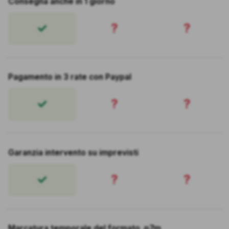
Consegna anche in 1 giorno
?
?
Pagamento in 3 rate con Paypal
?
?
Garanzia intervento su imprevisti
?
?
Marcatura temporale del formato .p7m