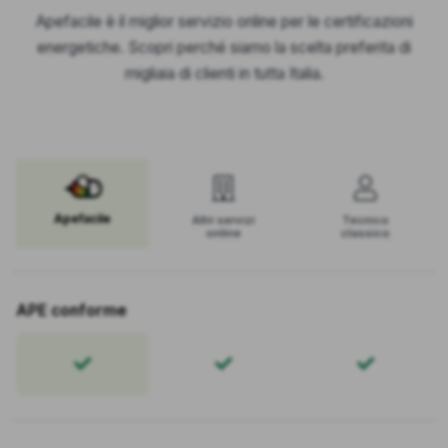
Apefacile è il miglior servizio online per le certificazioni
energetiche. Scopri perché siamo la scelta preferita di
migliaia di clienti in tutta Italia.
Apefacile
Altri servizi
Tecnico
online
classico
APE conforme