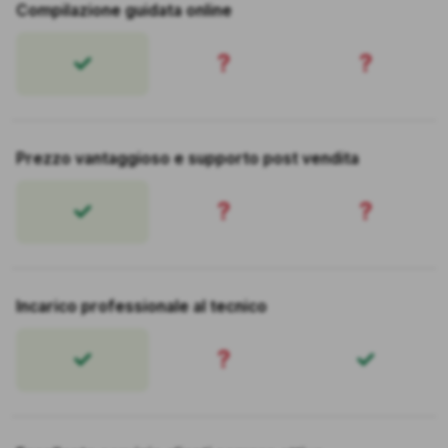
Compilazione guidata online
?
?
Prezzo vantaggioso e supporto post vendita
?
?
Incarico professionale al tecnico
?