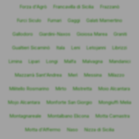
Forza d'Agrò
Francavilla di Sicilia
Frazzanò
Furci Siculo
Furnari
Gaggi
Galati Mamertino
Gallodoro
Giardini-Naxos
Gioiosa Marea
Graniti
Gualtieri Sicaminò
Itala
Leni
Letojanni
Librizzi
Limina
Lipari
Longi
Malfa
Malvagna
Mandanici
Mazzarrà Sant'Andrea
Merì
Messina
Milazzo
Militello Rosmarino
Mirto
Mistretta
Moio Alcantara
Mojo Alcantara
Monforte San Giorgio
Mongiuffi Melia
Montagnareale
Montalbano Elicona
Motta Camastra
Motta d'Affermo
Naso
Nizza di Sicilia