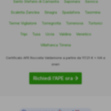
Santo Stefano di Camastra
Saponara
Savoca
Scaletta Zanclea
Sinagra
Spadafora
Taormina
Terme Vigliatore
Torregrotta
Torrenova
Tortorici
Tripi
Tusa
Ucria
Valdina
Venetico
Villafranca Tirrena
Certificato APE Roccella Valdemone a partire da 117.21 € + IVA e
oneri
Richiedi l'APE ora