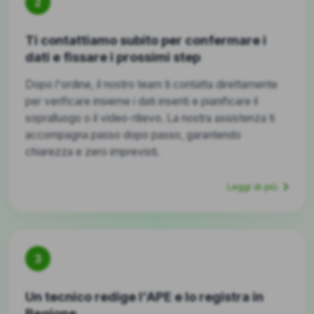
2
Ti contattiamo subito per confermare i
dati e fissare i prossimi step
Dopo l'ordine, il nostro team ti contatta direttamente
per verificare insieme i dati inseriti e pianificare il
sopralluogo o il video-rilievo. La nostra assistenza ti
accompagna passo dopo passo, garantendo
chiarezza e zero imprevisti.
Leggi di più
3
Un tecnico redige l'APE e lo registra in
Regione