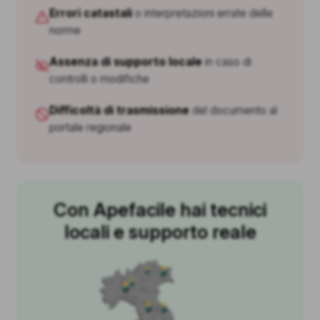
Errori catastali
o interpretazioni errate delle
norme
Assenza di supporto locale
in caso di
controlli o modifiche
Difficoltà di trasmissione
del documento al
portale regionale
Con Apefacile hai tecnici
locali e supporto reale