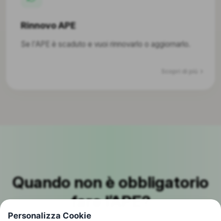
Rinnovo APE
Se l'APE è scaduto e vuoi rinnovarlo o aggiornarlo.
Scopri di più
Quando non è obbligatorio
fare l’APE?
Personalizza Cookie