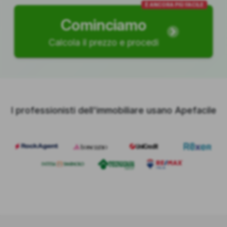
È ANCORA PIÙ FACILE
Cominciamo
Calcola il prezzo e procedi
I professionisti dell'immobiliare usano Apefacile