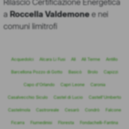
Rilascio Certificazione Energetica
a
Roccella Valdemone
e nei
comuni limitrofi
Acquedolci
Alcara Li Fusi
Alì
Alì Terme
Antillo
Barcellona Pozzo di Gotto
Basicò
Brolo
Capizzi
Capo d'Orlando
Capri Leone
Caronia
Casalvecchio Siculo
Castel di Lucio
Castell'Umberto
Castelmola
Castroreale
Cesarò
Condrò
Falcone
Ficarra
Fiumedinisi
Floresta
Fondachelli-Fantina